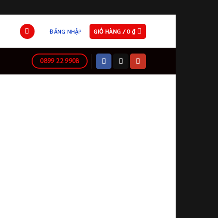
ĐĂNG NHẬP
GIỎ HÀNG /
0
₫
0899 22 9908