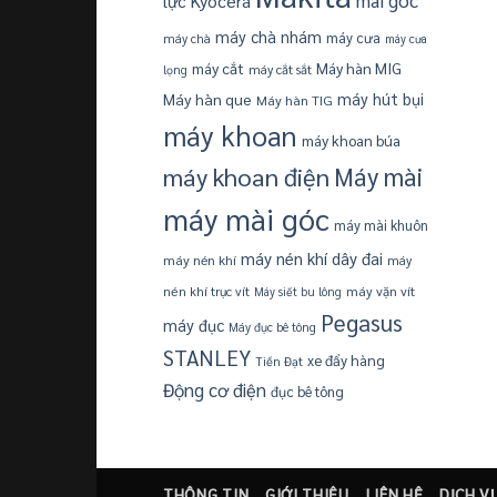
Kyocera
lực
máy chà nhám
máy cưa
máy chà
máy cưa
máy cắt
Máy hàn MIG
máy cắt sắt
lọng
Máy hàn que
máy hút bụi
Máy hàn TIG
máy khoan
máy khoan búa
máy khoan điện
Máy mài
máy mài góc
máy mài khuôn
máy nén khí dây đai
máy nén khí
máy
máy vặn vít
nén khí trục vít
Máy siết bu lông
Pegasus
máy đục
Máy đục bê tông
STANLEY
xe đẩy hàng
Tiến Đạt
Động cơ điện
đục bê tông
THÔNG TIN
GIỚI THIỆU
LIÊN HỆ
DỊCH V