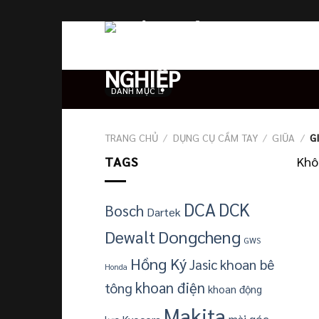
Skip
to
content
DANH MỤC
TRANG CHỦ
/
DỤNG CỤ CẦM TAY
/
GIŨA
/
G
TAGS
Khô
DCA
DCK
Bosch
Dartek
Dewalt
Dongcheng
GWS
Hồng Ký
khoan bê
Jasic
Honda
khoan điện
tông
khoan động
Makita
mài góc