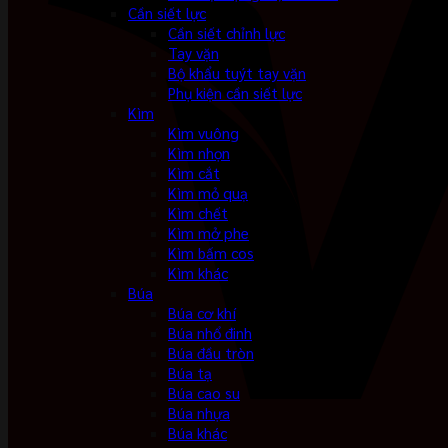
Cần siết lực
Cần siết chỉnh lực
Tay vặn
Bộ khẩu tuýt tay vặn
Phụ kiện cần siết lực
Kìm
Kìm vuông
Kìm nhọn
Kìm cắt
Kìm mỏ quạ
Kìm chết
Kìm mở phe
Kìm bấm cos
Kìm khác
Búa
Búa cơ khí
Búa nhổ đinh
Búa đầu tròn
Búa tạ
Búa cao su
Búa nhựa
Búa khác