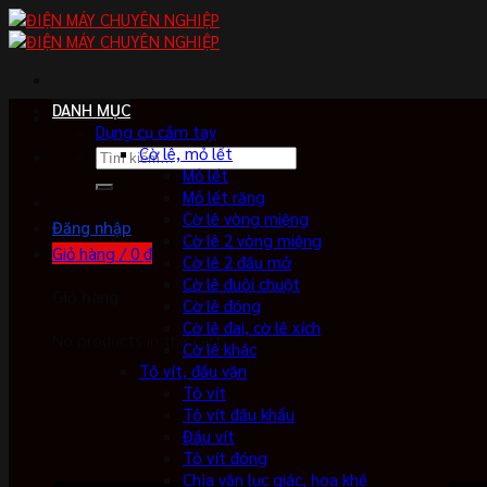
Skip
to
content
DANH MỤC
Dụng cụ cầm tay
Cờ lê, mỏ lết
Tìm
Mỏ lết
kiếm:
Mỏ lết răng
Cờ lê vòng miệng
Đăng nhập
Cờ lê 2 vòng miệng
Giỏ hàng /
0
₫
Cờ lê 2 đầu mở
Cờ lê đuôi chuột
Giỏ hàng
Cờ lê đóng
Cờ lê đai, cờ lê xích
No products in the cart.
Cờ lê khác
Tô vít, đầu vặn
Tô vít
Tô vít đầu khẩu
Đầu vít
Tô vít đóng
Chìa vặn lục giác, hoa khế