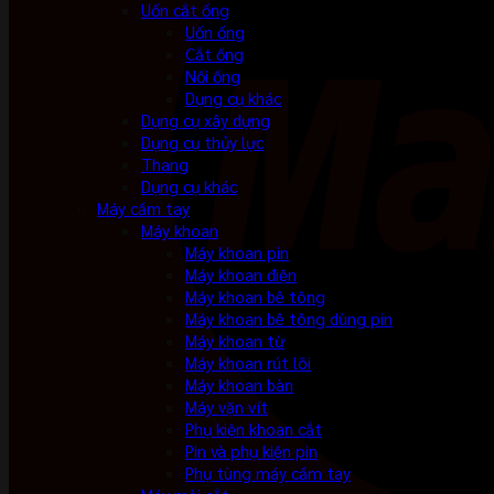
Uốn cắt ống
Uốn ống
Cắt ống
Nối ống
Dụng cụ khác
Dụng cụ xây dựng
Dụng cụ thủy lực
Thang
Dụng cụ khác
Máy cầm tay
Máy khoan
Máy khoan pin
Máy khoan điện
Máy khoan bê tông
Máy khoan bê tông dùng pin
Máy khoan từ
Máy khoan rút lõi
Máy khoan bàn
Máy vặn vít
Phụ kiện khoan cắt
Pin và phụ kiện pin
Phụ tùng máy cầm tay