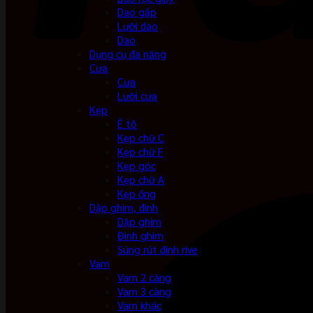
Dao gấp
Lưỡi dao
Dao
Dụng cụ đa năng
Cưa
Cưa
Lưỡi cưa
Kẹp
Ê tô
Kẹp chữ C
Kẹp chữ F
Kẹp góc
Kẹp chữ A
Kẹp ống
Dập ghim, đinh
Dập ghim
Đinh ghim
Súng rút đinh rive
Vam
Vam 2 càng
Vam 3 càng
Vam khác