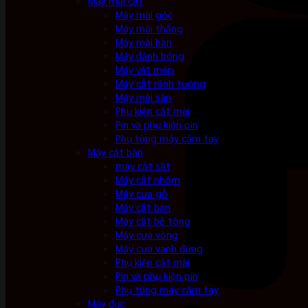
Máy mài cắt
Máy mài góc
Máy mài thẳng
Máy mài bàn
Máy đánh bóng
Máy vát mép
Máy cắt rãnh tường
Máy mài sàn
Phụ kiện cắt mài
Pin và phụ kiện pin
Phụ tùng máy cầm tay
Máy cắt bàn
máy cắt sắt
Máy cắt nhôm
Máy cưa gỗ
Máy cắt bàn
Máy cắt bê tông
Máy cưa vòng
Máy cưa vanh đứng
Phụ kiện cắt mài
Pin và phụ kiện pin
Phụ tùng máy cầm tay
Máy đục