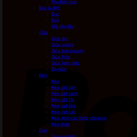
Phụ kiện búa
Đục & đột
Đục
Đột
Mũi lấy dấu
Giũa
Giũa dẹt
Giũa vuông
Giũa bán nguyệt
Giũa tròn
Giũa tam giác
Bộ giũa
Kéo
Kéo
Kéo cắt tôn
Kéo cắt cành
Kéo cắt tỉa
Kéo cắt ống
Kéo cắt cáp
Kéo, kìm cắt thép cộng lực
Kéo khác
Dao
Dao rọc giấy