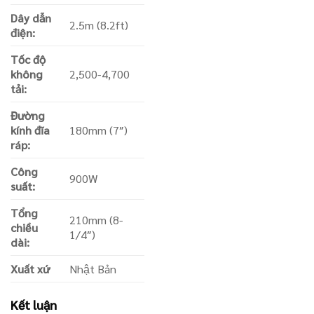
Dây dẫn
2.5m (8.2ft)
điện:
Tốc độ
không
2,500-4,700
tải:
Đường
kính đĩa
180mm (7″)
ráp:
Công
900W
suất:
Tổng
210mm (8-
chiều
1/4″)
dài:
Xuất xứ
Nhật Bản
Kết luận