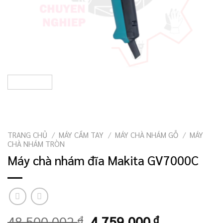
TRANG CHỦ
/
MÁY CẦM TAY
/
MÁY CHÀ NHÁM GỖ
/
MÁY
CHÀ NHÁM TRÒN
Máy chà nhám đĩa Makita GV7000C
Giá
Giá
48.500.002
₫
4.759.000
₫