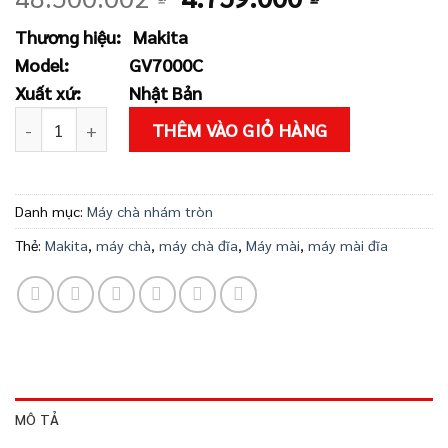
gốc
hiện
Thương hiệu:
Makita
là:
tại
Model:
GV7000C
48.500.002 ₫.
là:
Xuất xứ:
Nhật Bản
4.759.000 
Máy chà nhám đĩa Makita GV7000C số lượng
THÊM VÀO GIỎ HÀNG
Danh mục:
Máy chà nhám tròn
Thẻ:
Makita
,
máy chà
,
máy chà đĩa
,
Máy mài
,
máy mài đĩa
MÔ TẢ