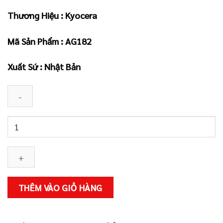
gốc
hiện
Thương Hiệu : Kyocera
là:
tại
3.989.000 ₫.
là:
Mã Sản Phẩm : AG182
3.590.000 ₫.
Xuất Sứ : Nhật Bản
MÁY
MÀI
GÓC
KYOCERA
AG182
số
THÊM VÀO GIỎ HÀNG
lượng