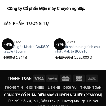
Công ty Cổ phần Điện máy Chuyên nghiệp.
SẢN PHẨM TƯƠNG TỰ
MÁY MÀI GÓC
MÁY MÀI & CẮT
-4%
-7%
Máy mài góc Makita GA4030R
Máy chà nhám rung hình chữ
(720W) 100mm
nhật Makita BO3710
Giá
Giá
Giá
Giá
1.300
₫
1.247
₫
1.420.000
₫
1.320.000
₫
gốc
hiện
gốc
hiện
là:
tại
là:
tại
1.300 ₫.
là:
1.420.000 ₫.
là:
THANH TOÁN
1.247 ₫.
1.320.000
THÔNG TIN
GIỚI THIỆU
LIÊN HỆ
DỊCH VỤ
THANH TOÁN
CÔNG TY CỔ PHẦN ĐIỆN MÁY CHUYÊN NGHIỆP (PEMCOM)
Địa chỉ: Số 24, lô 1, Đền Lừ 2, p. Tương Mai, tp. Hà Nội