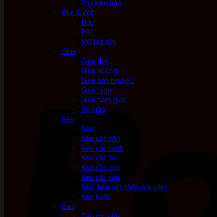
Phụ kiện búa
Đục & đột
Đục
Đột
Mũi lấy dấu
Giũa
Giũa dẹt
Giũa vuông
Giũa bán nguyệt
Giũa tròn
Giũa tam giác
Bộ giũa
Kéo
Kéo
Kéo cắt tôn
Kéo cắt cành
Kéo cắt tỉa
Kéo cắt ống
Kéo cắt cáp
Kéo, kìm cắt thép cộng lực
Kéo khác
Dao
Dao rọc giấy