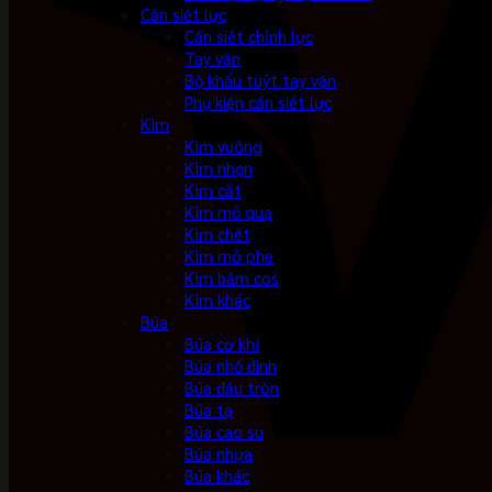
Cần siết lực
Cần siết chỉnh lực
Tay vặn
Bộ khẩu tuýt tay vặn
Phụ kiện cần siết lực
Kìm
Kìm vuông
Kìm nhọn
Kìm cắt
Kìm mỏ quạ
Kìm chết
Kìm mở phe
Kìm bấm cos
Kìm khác
Búa
Búa cơ khí
Búa nhổ đinh
Búa đầu tròn
Búa tạ
Búa cao su
Búa nhựa
Búa khác