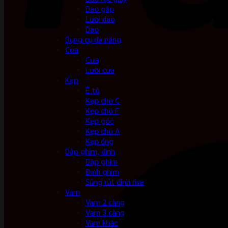
Dao gấp
Lưỡi dao
Dao
Dụng cụ đa năng
Cưa
Cưa
Lưỡi cưa
Kẹp
Ê tô
Kẹp chữ C
Kẹp chữ F
Kẹp góc
Kẹp chữ A
Kẹp ống
Dập ghim, đinh
Dập ghim
Đinh ghim
Súng rút đinh rive
Vam
Vam 2 càng
Vam 3 càng
Vam khác