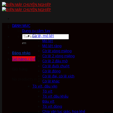
Skip
to
content
DANH MỤC
Dụng cụ cầm tay
Cờ lê, mỏ lết
Tìm
Mỏ lết
kiếm:
Mỏ lết răng
Cờ lê vòng miệng
Đăng nhập
Cờ lê 2 vòng miệng
Giỏ hàng /
0
₫
Cờ lê 2 đầu mở
Cờ lê đuôi chuột
Giỏ hàng
Cờ lê đóng
Cờ lê đai, cờ lê xích
No products in the cart.
Cờ lê khác
Tô vít, đầu vặn
Tô vít
Tô vít đầu khẩu
Đầu vít
Tô vít đóng
Chìa vặn lục giác, hoa khế