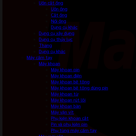
Uốn cắt ống
Uốn ống
Cắt ống
Nối ống
Dụng cụ khác
Dụng cụ xây dựng
Dụng cụ thủy lực
Thang
Dụng cụ khác
Máy cầm tay
Máy khoan
Máy khoan pin
Máy khoan điện
Máy khoan bê tông
Máy khoan bê tông dùng pin
Máy khoan từ
Máy khoan rút lõi
Máy khoan bàn
Máy vặn vít
Phụ kiện khoan cắt
Pin và phụ kiện pin
Phụ tùng máy cầm tay