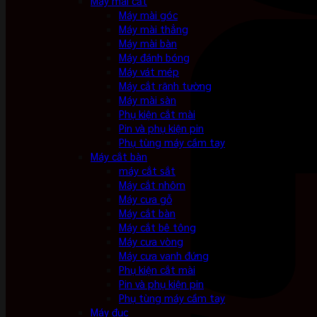
Máy mài cắt
Máy mài góc
Máy mài thẳng
Máy mài bàn
Máy đánh bóng
Máy vát mép
Máy cắt rãnh tường
Máy mài sàn
Phụ kiện cắt mài
Pin và phụ kiện pin
Phụ tùng máy cầm tay
Máy cắt bàn
máy cắt sắt
Máy cắt nhôm
Máy cưa gỗ
Máy cắt bàn
Máy cắt bê tông
Máy cưa vòng
Máy cưa vanh đứng
Phụ kiện cắt mài
Pin và phụ kiện pin
Phụ tùng máy cầm tay
Máy đục