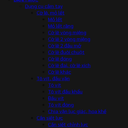
Dụng cụ cầm tay
Cờ lê, mỏ lết
Mỏ lết
Mỏ lết răng
Cờ lê vòng miệng
Cờ lê 2 vòng miệng
Cờ lê 2 đầu mở
Cờ lê đuôi chuột
Cờ lê đóng
Cờ lê đai, cờ lê xích
Cờ lê khác
Tô vít, đầu vặn
Tô vít
Tô vít đầu khẩu
Đầu vít
Tô vít đóng
Chìa vặn lục giác, hoa khế
Cần siết lực
Cần siết chỉnh lực