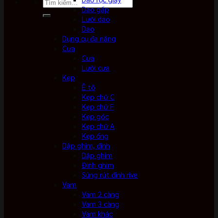
Tìm
Dao gấp
kiếm:
Lưỡi dao
Dao
Dụng cụ đa năng
Cưa
Cưa
Lưỡi cưa
Kẹp
Ê tô
Kẹp chữ C
Kẹp chữ F
Kẹp góc
Kẹp chữ A
Kẹp ống
Dập ghim, đinh
Dập ghim
Đinh ghim
Súng rút đinh rive
Vam
Vam 2 càng
Vam 3 càng
Vam khác