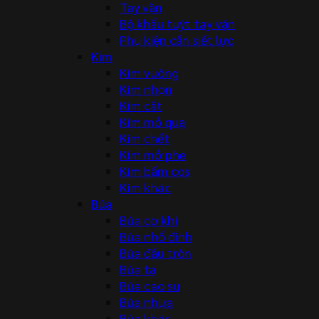
Tay vặn
Bộ khẩu tuýt tay vặn
Phụ kiện cần siết lực
Kìm
Kìm vuông
Kìm nhọn
Kìm cắt
Kìm mỏ quạ
Kìm chết
Kìm mở phe
Kìm bấm cos
Kìm khác
Búa
Búa cơ khí
Búa nhổ đinh
Búa đầu tròn
Búa tạ
Búa cao su
Búa nhựa
Búa khác