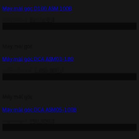
Máy mài góc D100 ASM 100B
Giá
Giá
650.000
₫
590.000
₫
gốc
hiện
-5%
là:
tại
650.000 ₫.
là:
590.000 ₫.
Máy mài góc
Máy mài góc DCA ASM03-180
Giá
Giá
1.950.000
₫
1.856.000
₫
gốc
hiện
-9%
là:
tại
1.950.000 ₫.
là:
1.856.000 ₫.
Máy mài góc
Máy mài góc DCA ASM05-100B
Giá
Giá
650.000
₫
590.000
₫
gốc
hiện
-12%
là:
tại
650.000 ₫.
là: