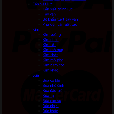
Cần siết lực
Cần siết chỉnh lực
Tay vặn
Bộ khẩu tuýt tay vặn
Phụ kiện cần siết lực
Kìm
Kìm vuông
Kìm nhọn
Kìm cắt
Kìm mỏ quạ
Kìm chết
Kìm mở phe
Kìm bấm cos
Kìm khác
Búa
Búa cơ khí
Búa nhổ đinh
Búa đầu tròn
Búa tạ
Búa cao su
Búa nhựa
Búa khác