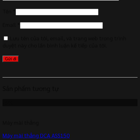
Tên
*
Email
*
Lưu tên của tôi, email, và trang web trong trình
duyệt này cho lần bình luận kế tiếp của tôi.
Sản phẩm tương tự
-6%
Máy mài thẳng
Máy mài thẳng DCA ASS150