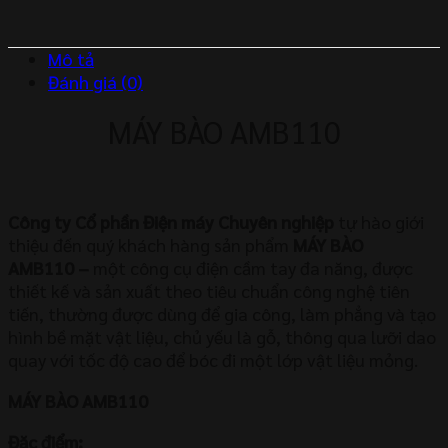
Mô tả
Đánh giá (0)
MÁY BÀO AMB110
Công ty Cổ phần Điện máy Chuyên nghiệp
tự hào giới
thiệu đến quý khách hàng sản phẩm
MÁY BÀO
AMB110
–
một công cụ điện cầm tay đa năng, được
thiết kế và sản xuất theo tiêu chuẩn công nghệ tiên
tiến, thường được dùng để gia công, làm phẳng và tạo
hình bề mặt vật liệu, chủ yếu là gỗ, thông qua lưỡi dao
quay với tốc độ cao để bóc đi một lớp vật liệu mỏng.
MÁY BÀO AMB110
Đặc điểm: