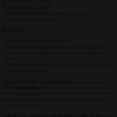
Chiều rộng bào: 110mm
Độ sâu bào tối đa: 2mm
Tốc độ không tải: khoảng 16000 vòng/phút
Trọng lượng: khoảng 3.5kg
Ứng dụng:
– Bào phẳng các tấm gỗ khổ lớn.
– Gia công bề mặt gỗ tự nhiên và gỗ công nghiệp.
– Chuẩn bị bề mặt gỗ trước khi sơn, dán veneer hoặc
lắp ráp.
– Thích hợp cho xưởng mộc, thi công nội thất và sản
xuất đồ gỗ quy mô lớn.
Công ty Cổ phần Điện máy Chuyên nghiệp
cam kết cung cấp sản
phẩm
MÁY BÀO AMB110
chính hãng, nguyên bản với chất lượng tốt
nhất và giá cả cạnh tranh. Chúng tôi còn cung cấp dịch vụ tư vấn,
bảo hành và sửa chữa chuyên nghiệp, đảm bảo mang đến sự hài
lòng cho quý khách hàng.
Liên hệ ngay với chúng tôi để được tư vấn và đặt mua