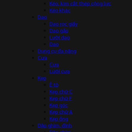
Kéo, kìm cắt thép cộng lực
Kéo khác
Dao
Dao rọc giấy
Dao gấp
Lưỡi dao
Dao
Dụng cụ đa năng
Cưa
Cưa
Lưỡi cưa
Kẹp
Ê tô
Kẹp chữ C
Kẹp chữ F
Kẹp góc
Kẹp chữ A
Kẹp ống
Dập ghim, đinh
Dập ghim