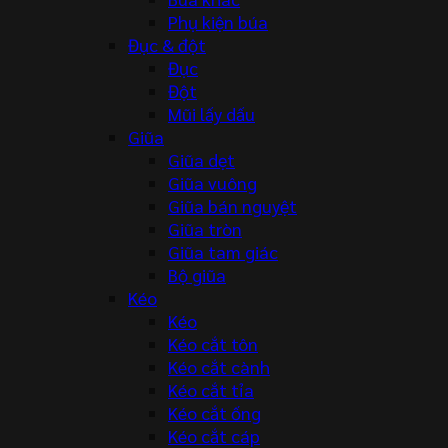
Phụ kiện búa
Đục & đột
Đục
Đột
Mũi lấy dấu
Giũa
Giũa dẹt
Giũa vuông
Giũa bán nguyệt
Giũa tròn
Giũa tam giác
Bộ giũa
Kéo
Kéo
Kéo cắt tôn
Kéo cắt cành
Kéo cắt tỉa
Kéo cắt ống
Kéo cắt cáp