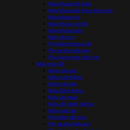
Máy khoan bê tông
Máy khoan bê tông dùng pin
Máy khoan từ
Máy khoan rút lõi
Máy khoan bàn
Máy vặn vít
Phụ kiện khoan cắt
Pin và phụ kiện pin
Phụ tùng máy cầm tay
Máy mài cắt
Máy mài góc
Máy mài thẳng
Máy mài bàn
Máy đánh bóng
Máy vát mép
Máy cắt rãnh tường
Máy mài sàn
Phụ kiện cắt mài
Pin và phụ kiện pin