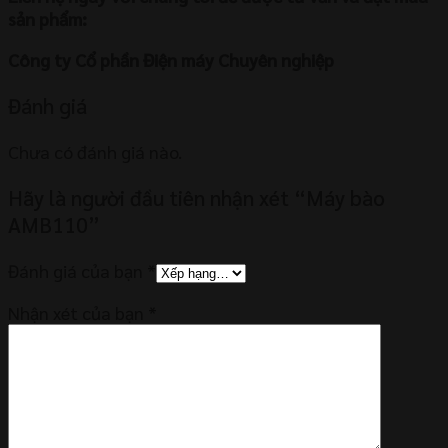
sản phẩm:
Công ty Cổ phần Điện máy Chuyên nghiệp
Đánh giá
Chưa có đánh giá nào.
Hãy là người đầu tiên nhận xét “Máy bào
AMB110”
Đánh giá của bạn
*
Nhận xét của bạn
*