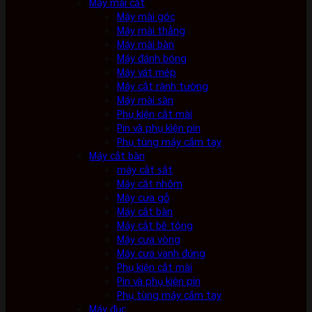
Máy mài cắt
Máy mài góc
Máy mài thẳng
Máy mài bàn
Máy đánh bóng
Máy vát mép
Máy cắt rãnh tường
Máy mài sàn
Phụ kiện cắt mài
Pin và phụ kiện pin
Phụ tùng máy cầm tay
Máy cắt bàn
máy cắt sắt
Máy cắt nhôm
Máy cưa gỗ
Máy cắt bàn
Máy cắt bê tông
Máy cưa vòng
Máy cưa vanh đứng
Phụ kiện cắt mài
Pin và phụ kiện pin
Phụ tùng máy cầm tay
Máy đục