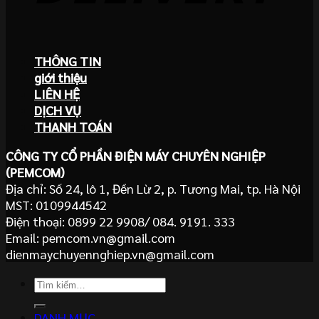
THÔNG TIN
giới thiệu
LIÊN HỆ
DỊCH VỤ
THANH TOÁN
CÔNG TY CỔ PHẦN ĐIỆN MÁY CHUYÊN NGHIỆP
(PEMCOM)
Địa chỉ: Số 24, lô 1, Đền Lừ 2, p. Tương Mai, tp. Hà Nội
MST: 0109944542
Điện thoại: 0899 22 9908/ 084. 9191. 333
Email: pemcom.vn@gmail.com
dienmaychuyennghiep.vn@gmail.com
Tìm
kiếm:
DANH MỤC