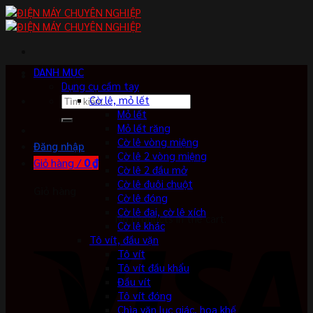
Skip
to
content
DANH MỤC
Dụng cụ cầm tay
Tìm
Cờ lê, mỏ lết
kiếm:
Mỏ lết
Mỏ lết răng
Cờ lê vòng miệng
Đăng nhập
Cờ lê 2 vòng miệng
Giỏ hàng /
0
₫
Cờ lê 2 đầu mở
Cờ lê đuôi chuột
Giỏ hàng
Cờ lê đóng
Cờ lê đai, cờ lê xích
No products in the cart.
Cờ lê khác
Tô vít, đầu vặn
Tô vít
Tô vít đầu khẩu
Đầu vít
Tô vít đóng
Chìa vặn lục giác, hoa khế