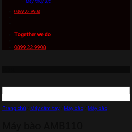
Máy thủy lực
0899 22 9908
Together we do
0899 22 9908
-10%
Trang chủ
/
Máy cầm tay
/
Máy bào
/
Máy bào
Máy bào AMB110