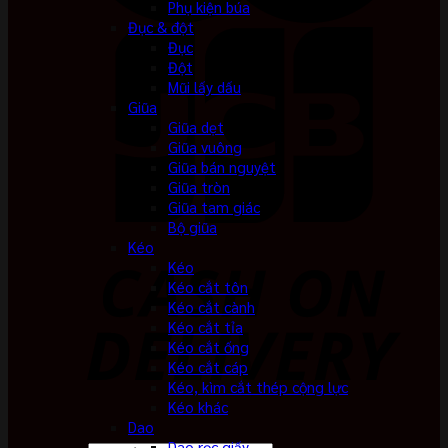
Phụ kiện búa
Đục & đột
Đục
Đột
Mũi lấy dấu
Giũa
Giũa dẹt
Giũa vuông
Giũa bán nguyệt
Giũa tròn
Giũa tam giác
Bộ giũa
Kéo
Kéo
Kéo cắt tôn
Kéo cắt cành
Kéo cắt tỉa
Kéo cắt ống
Kéo cắt cáp
Kéo, kìm cắt thép cộng lực
Kéo khác
Dao
Dao rọc giấy