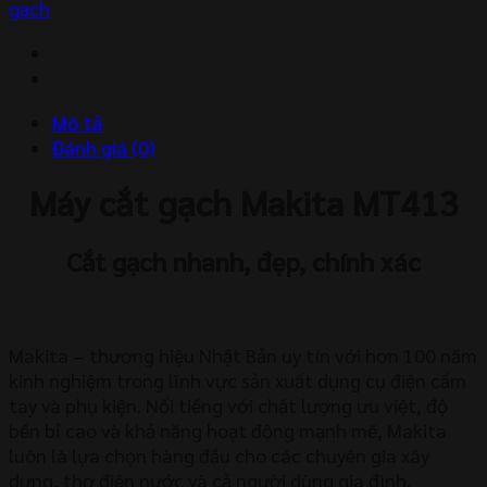
MT413
gạch
số
lượng
Mô tả
Đánh giá (0)
Máy cắt gạch Makita MT413
Cắt gạch nhanh, đẹp, chính xác
Makita – thương hiệu Nhật Bản uy tín với hơn 100 năm
kinh nghiệm trong lĩnh vực sản xuất dụng cụ điện cầm
tay và phụ kiện. Nổi tiếng với chất lượng ưu việt, độ
bền bỉ cao và khả năng hoạt động mạnh mẽ, Makita
luôn là lựa chọn hàng đầu cho các chuyên gia xây
dựng, thợ điện nước và cả người dùng gia đình.