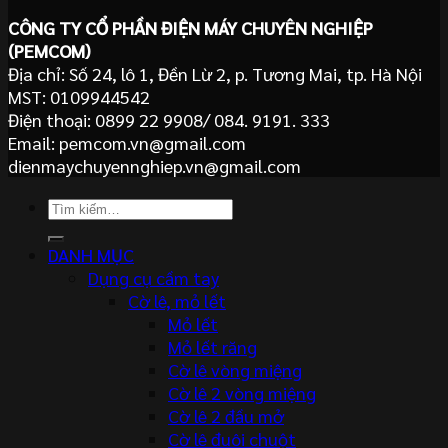
CÔNG TY CỔ PHẦN ĐIỆN MÁY CHUYÊN NGHIỆP
(PEMCOM)
Địa chỉ: Số 24, lô 1, Đền Lừ 2, p. Tương Mai, tp. Hà Nội
MST: 0109944542
Điện thoại: 0899 22 9908/ 084. 9191. 333
Email: pemcom.vn@gmail.com
dienmaychuyennghiep.vn@gmail.com
Tìm
kiếm:
DANH MỤC
Dụng cụ cầm tay
Cờ lê, mỏ lết
Mỏ lết
Mỏ lết răng
Cờ lê vòng miệng
Cờ lê 2 vòng miệng
Cờ lê 2 đầu mở
Cờ lê đuôi chuột