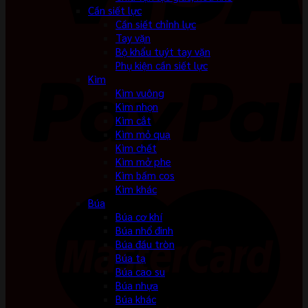
Cần siết lực
Cần siết chỉnh lực
Tay vặn
Bộ khẩu tuýt tay vặn
Phụ kiện cần siết lực
Kìm
Kìm vuông
Kìm nhọn
Kìm cắt
Kìm mỏ quạ
Kìm chết
Kìm mở phe
Kìm bấm cos
Kìm khác
Búa
Búa cơ khí
Búa nhổ đinh
Búa đầu tròn
Búa tạ
Búa cao su
Búa nhựa
Búa khác