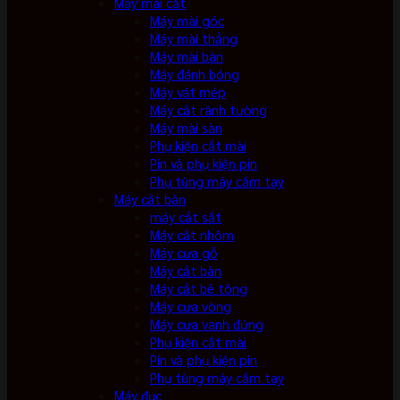
Máy mài cắt
Máy mài góc
Máy mài thẳng
Máy mài bàn
Máy đánh bóng
Máy vát mép
Máy cắt rãnh tường
Máy mài sàn
Phụ kiện cắt mài
Pin và phụ kiện pin
Phụ tùng máy cầm tay
Máy cắt bàn
máy cắt sắt
Máy cắt nhôm
Máy cưa gỗ
Máy cắt bàn
Máy cắt bê tông
Máy cưa vòng
Máy cưa vanh đứng
Phụ kiện cắt mài
Pin và phụ kiện pin
Phụ tùng máy cầm tay
Máy đục