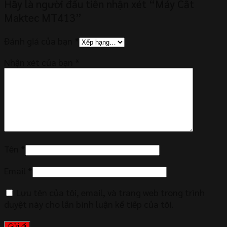
Hãy là người đầu tiên nhận xét “Máy Cắt
Maktec MT413”
Đánh giá của bạn
*
Nhận xét của bạn
*
Tên
*
Email
*
Lưu tên của tôi, email, và trang web trong trình
duyệt này cho lần bình luận kế tiếp của tôi.