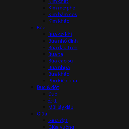
Kìm chết
Kìm mở phe
Kìm bấm cos
Kìm khác
Búa
Búa cơ khí
Búa nhổ đinh
Búa đầu tròn
Búa tạ
Búa cao su
Búa nhựa
Búa khác
Phụ kiện búa
Đục & đột
Đục
Đột
Mũi lấy dấu
Giũa
Giũa dẹt
Giũa vuông