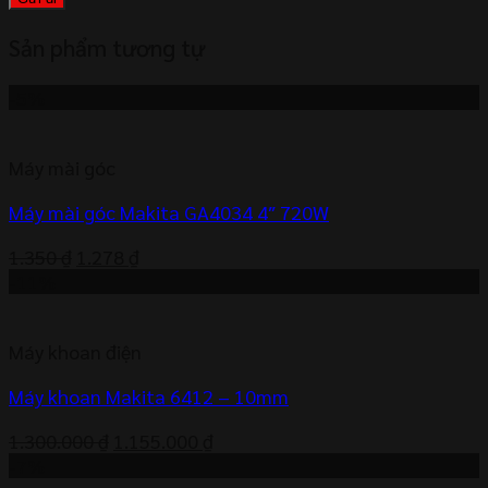
Sản phẩm tương tự
-5%
Máy mài góc
Máy mài góc Makita GA4034 4″ 720W
Giá
Giá
1.350
₫
1.278
₫
gốc
hiện
-11%
là:
tại
1.350 ₫.
là:
Máy khoan điện
1.278 ₫.
Máy khoan Makita 6412 – 10mm
Giá
Giá
1.300.000
₫
1.155.000
₫
gốc
hiện
-7%