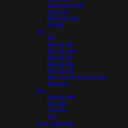
Giũa bán nguyệt
Giũa tròn
Giũa tam giác
Bộ giũa
Kéo
Kéo
Kéo cắt tôn
Kéo cắt cành
Kéo cắt tỉa
Kéo cắt ống
Kéo cắt cáp
Kéo, kìm cắt thép cộng lực
Kéo khác
Dao
Dao rọc giấy
Dao gấp
Lưỡi dao
Dao
Dụng cụ đa năng