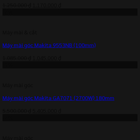
Giá
Giá
1.250.000
₫
1.170.000
₫
gốc
hiện
-4%
là:
tại
1.250.000 ₫.
là:
Máy mài & cắt
1.170.000 ₫.
Máy mài góc Makita 9553NB (100mm)
Giá
Giá
1.085.000
₫
1.045.000
₫
gốc
hiện
-2%
là:
tại
1.085.000 ₫.
là:
Máy mài góc
1.045.000 ₫.
Máy mài góc Makita GA7071 (2700W) 180mm
Giá
Giá
5.500.000
₫
5.405.000
₫
gốc
hiện
-4%
là:
tại
5.500.000 ₫.
là:
Máy mài góc
5.405.000 ₫.