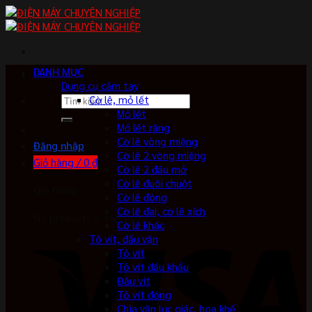
Skip
to
content
DANH MỤC
Dụng cụ cầm tay
Tìm
Cờ lê, mỏ lết
kiếm:
Mỏ lết
Mỏ lết răng
Cờ lê vòng miệng
Đăng nhập
Cờ lê 2 vòng miệng
Giỏ hàng /
0
₫
Cờ lê 2 đầu mở
Cờ lê đuôi chuột
Giỏ hàng
Cờ lê đóng
Cờ lê đai, cờ lê xích
No products in the cart.
Cờ lê khác
Tô vít, đầu vặn
Tô vít
Tô vít đầu khẩu
Đầu vít
Tô vít đóng
Chìa vặn lục giác, hoa khế