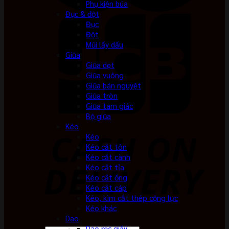
Phụ kiện búa
Đục & đột
Đục
Đột
Mũi lấy dấu
Giũa
Giũa dẹt
Giũa vuông
Giũa bán nguyệt
Giũa tròn
Giũa tam giác
Bộ giũa
Kéo
Kéo
Kéo cắt tôn
Kéo cắt cành
Kéo cắt tỉa
Kéo cắt ống
Kéo cắt cáp
Kéo, kìm cắt thép cộng lực
Kéo khác
Dao
Dao rọc giấy