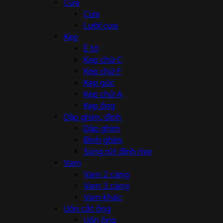
Cưa
Cưa
Lưỡi cưa
Kẹp
Ê tô
Kẹp chữ C
Kẹp chữ F
Kẹp góc
Kẹp chữ A
Kẹp ống
Dập ghim, đinh
Dập ghim
Đinh ghim
Súng rút đinh rive
Vam
Vam 2 càng
Vam 3 càng
Vam khác
Uốn cắt ống
Uốn ống