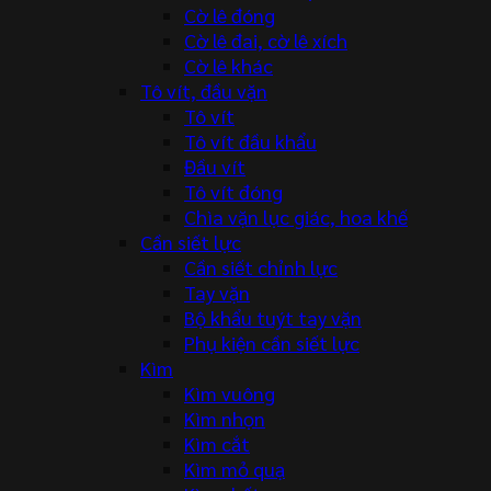
Cờ lê đóng
Cờ lê đai, cờ lê xích
Cờ lê khác
Tô vít, đầu vặn
Tô vít
Tô vít đầu khẩu
Đầu vít
Tô vít đóng
Chìa vặn lục giác, hoa khế
Cần siết lực
Cần siết chỉnh lực
Tay vặn
Bộ khẩu tuýt tay vặn
Phụ kiện cần siết lực
Kìm
Kìm vuông
Kìm nhọn
Kìm cắt
Kìm mỏ quạ