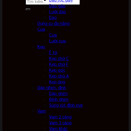
Tìm
Dao gấp
kiếm:
Lưỡi dao
Dao
Dụng cụ đa năng
Cưa
Cưa
Lưỡi cưa
Kẹp
Ê tô
Kẹp chữ C
Kẹp chữ F
Kẹp góc
Kẹp chữ A
Kẹp ống
Dập ghim, đinh
Dập ghim
Đinh ghim
Súng rút đinh rive
Vam
Vam 2 càng
Vam 3 càng
Vam khác