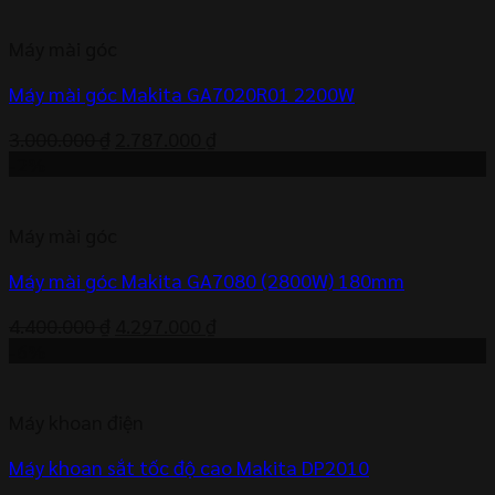
là:
tại
1.300.000 ₫.
là:
Máy mài góc
1.155.000 ₫.
Máy mài góc Makita GA7020R01 2200W
Giá
Giá
3.000.000
₫
2.787.000
₫
gốc
hiện
-2%
là:
tại
3.000.000 ₫.
là:
Máy mài góc
2.787.000 ₫.
Máy mài góc Makita GA7080 (2800W) 180mm
Giá
Giá
4.400.000
₫
4.297.000
₫
gốc
hiện
-6%
là:
tại
4.400.000 ₫.
là:
Máy khoan điện
4.297.000 ₫.
Máy khoan sắt tốc độ cao Makita DP2010