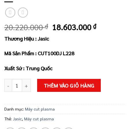
Giá
Giá
20.220.000
₫
18.603.000
₫
gốc
hiện
Thương Hiệu : Jasic
là:
tại
20.220.000 ₫.
là:
Mã Sản Phẩm : CUT100DJ L228
18.603.00
Xuất Sứ : Trung Quốc
Máy cắt PLASMA CUT100 L221 II (JET20) – JASIC số lượng
THÊM VÀO GIỎ HÀNG
Danh mục:
Máy cut plasma
Thẻ:
Jasic
,
Máy cut plasma