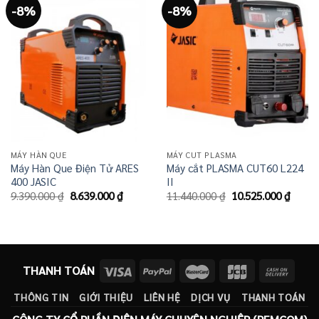
-8%
-8%
MÁY HÀN QUE
MÁY CUT PLASMA
Máy Hàn Que Điện Tử ARES
Máy cắt PLASMA CUT60 L224
400 JASIC
II
Giá
Giá
Giá
Giá
9.390.000
₫
8.639.000
₫
11.440.000
₫
10.525.000
₫
gốc
hiện
gốc
hiện
là:
tại
là:
tại
9.390.000 ₫.
là:
11.440.000 ₫.
là:
8.639.000 ₫.
10.525
THANH TOÁN
THÔNG TIN
GIỚI THIỆU
LIÊN HỆ
DỊCH VỤ
THANH TOÁN