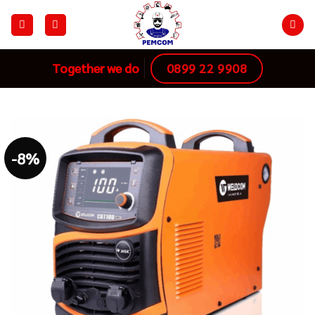
Skip
to
content
0899 22 9908
Together we do
-8%