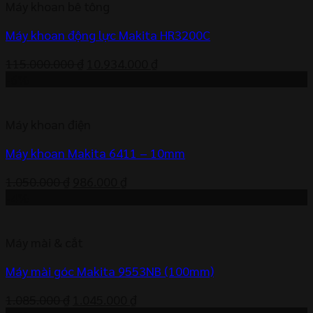
Máy khoan bê tông
2.587.000 ₫.
Máy khoan động lực Makita HR3200C
Giá
Giá
115.000.000
₫
10.934.000
₫
gốc
hiện
-6%
là:
tại
115.000.000 ₫.
là:
Máy khoan điện
10.934.000 ₫.
Máy khoan Makita 6411 – 10mm
Giá
Giá
1.050.000
₫
986.000
₫
gốc
hiện
-4%
là:
tại
1.050.000 ₫.
là:
Máy mài & cắt
986.000 ₫.
Máy mài góc Makita 9553NB (100mm)
Giá
Giá
1.085.000
₫
1.045.000
₫