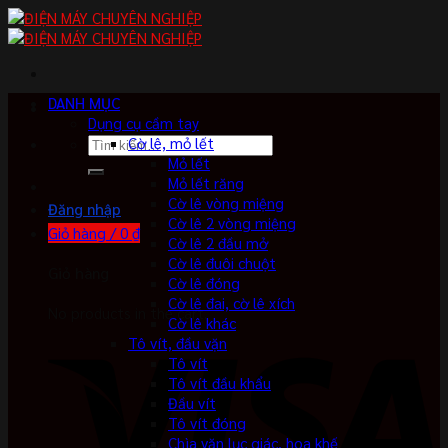
Skip
to
content
DANH MỤC
Dụng cụ cầm tay
Tìm
Cờ lê, mỏ lết
kiếm:
Mỏ lết
Mỏ lết răng
Cờ lê vòng miệng
Đăng nhập
Cờ lê 2 vòng miệng
Giỏ hàng /
0
₫
Cờ lê 2 đầu mở
Cờ lê đuôi chuột
Giỏ hàng
Cờ lê đóng
Cờ lê đai, cờ lê xích
No products in the cart.
Cờ lê khác
Tô vít, đầu vặn
Tô vít
Tô vít đầu khẩu
Đầu vít
Tô vít đóng
Chìa vặn lục giác, hoa khế