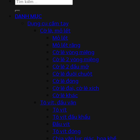
Tìm
kiếm:
DANH MỤC
Dụng cụ cầm tay
Cờ lê, mỏ lết
Mỏ lết
Mỏ lết răng
Cờ lê vòng miệng
Cờ lê 2 vòng miệng
Cờ lê 2 đầu mở
Cờ lê đuôi chuột
Cờ lê đóng
Cờ lê đai, cờ lê xích
Cờ lê khác
Tô vít, đầu vặn
Tô vít
Tô vít đầu khẩu
Đầu vít
Tô vít đóng
Chìa vặn lục giác, hoa khế