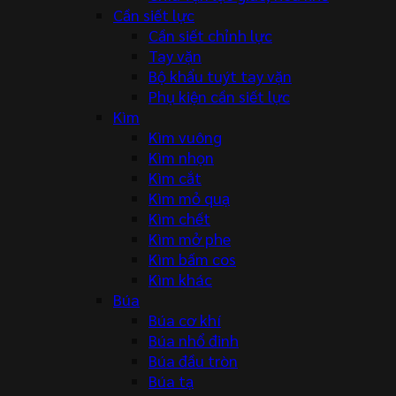
Cần siết lực
Cần siết chỉnh lực
Tay vặn
Bộ khẩu tuýt tay vặn
Phụ kiện cần siết lực
Kìm
Kìm vuông
Kìm nhọn
Kìm cắt
Kìm mỏ quạ
Kìm chết
Kìm mở phe
Kìm bấm cos
Kìm khác
Búa
Búa cơ khí
Búa nhổ đinh
Búa đầu tròn
Búa tạ