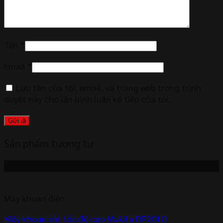
Tên
*
Email
*
Lưu tên của tôi, email, và trang web trong trình
duyệt này cho lần bình luận kế tiếp của tôi.
Sản phẩm tương tự
-6%
Máy khoan điện
Máy khoan sắt tốc độ cao Makita DP2010