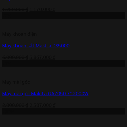
Giá
Giá
1.250.000
₫
1.170.000
₫
gốc
hiện
-2%
là:
tại
1.250.000 ₫.
là:
Máy khoan điện
1.170.000 ₫.
Máy khoan sắt Makita DS5000
Giá
Giá
6.000.000
₫
5.867.000
₫
gốc
hiện
-8%
là:
tại
6.000.000 ₫.
là:
Máy mài góc
5.867.000 ₫.
Máy mài góc Makita GA7050 7″ 2000W
Giá
Giá
2.800.000
₫
2.587.000
₫
gốc
hiện
-90%
là:
tại
2.800.000 ₫.
là: