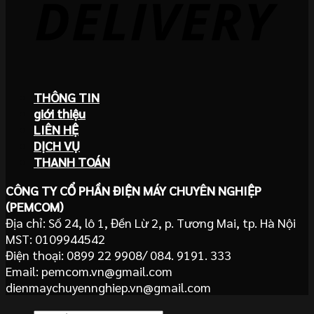
THÔNG TIN
giới thiệu
LIÊN HỆ
DỊCH VỤ
THANH TOÁN
CÔNG TY CỔ PHẦN ĐIỆN MÁY CHUYÊN NGHIỆP
(PEMCOM)
Địa chỉ: Số 24, lô 1, Đền Lừ 2, p. Tương Mai, tp. Hà Nội
MST: 0109944542
Điện thoại: 0899 22 9908/ 084. 9191. 333
Email: pemcom.vn@gmail.com
dienmaychuyennghiep.vn@gmail.com