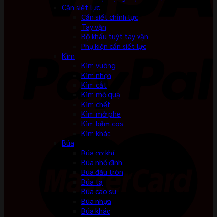
Cần siết lực
Cần siết chỉnh lực
Tay vặn
Bộ khẩu tuýt tay vặn
Phụ kiện cần siết lực
Kìm
Kìm vuông
Kìm nhọn
Kìm cắt
Kìm mỏ quạ
Kìm chết
Kìm mở phe
Kìm bấm cos
Kìm khác
Búa
Búa cơ khí
Búa nhổ đinh
Búa đầu tròn
Búa tạ
Búa cao su
Búa nhựa
Búa khác