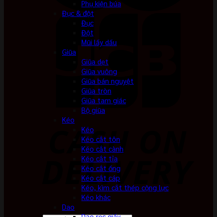
Phụ kiện búa
Đục & đột
Đục
Đột
Mũi lấy dấu
Giũa
Giũa dẹt
Giũa vuông
Giũa bán nguyệt
Giũa tròn
Giũa tam giác
Bộ giũa
Kéo
Kéo
Kéo cắt tôn
Kéo cắt cành
Kéo cắt tỉa
Kéo cắt ống
Kéo cắt cáp
Kéo, kìm cắt thép cộng lực
Kéo khác
Dao
Dao rọc giấy