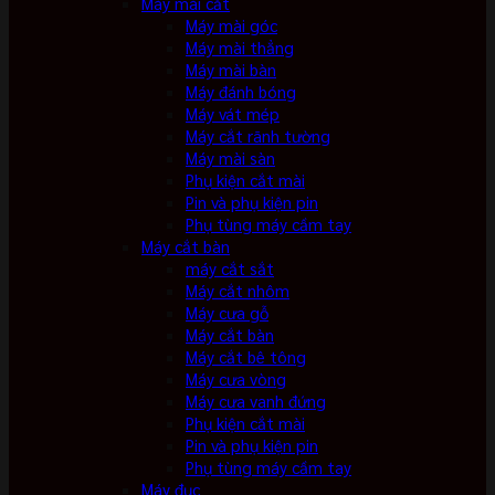
Máy mài cắt
Máy mài góc
Máy mài thẳng
Máy mài bàn
Máy đánh bóng
Máy vát mép
Máy cắt rãnh tường
Máy mài sàn
Phụ kiện cắt mài
Pin và phụ kiện pin
Phụ tùng máy cầm tay
Máy cắt bàn
máy cắt sắt
Máy cắt nhôm
Máy cưa gỗ
Máy cắt bàn
Máy cắt bê tông
Máy cưa vòng
Máy cưa vanh đứng
Phụ kiện cắt mài
Pin và phụ kiện pin
Phụ tùng máy cầm tay
Máy đục