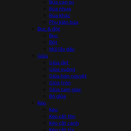
Búa cao su
Búa nhựa
Búa khác
Phụ kiện búa
Đục & đột
Đục
Đột
Mũi lấy dấu
Giũa
Giũa dẹt
Giũa vuông
Giũa bán nguyệt
Giũa tròn
Giũa tam giác
Bộ giũa
Kéo
Kéo
Kéo cắt tôn
Kéo cắt cành
Kéo cắt tỉa