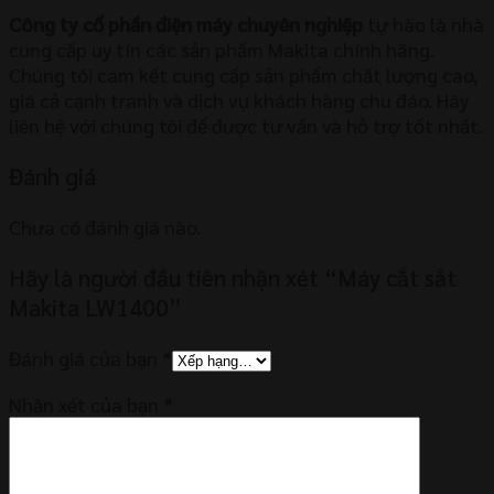
Công ty cổ phần điện máy chuyên nghiệp
tự hào là nhà
cung cấp uy tín các sản phẩm Makita chính hãng.
Chúng tôi cam kết cung cấp sản phẩm chất lượng cao,
giá cả cạnh tranh và dịch vụ khách hàng chu đáo. Hãy
liên hệ với chúng tôi để được tư vấn và hỗ trợ tốt nhất.
Đánh giá
Chưa có đánh giá nào.
Hãy là người đầu tiên nhận xét “Máy cắt sắt
Makita LW1400”
Đánh giá của bạn
*
Nhận xét của bạn
*