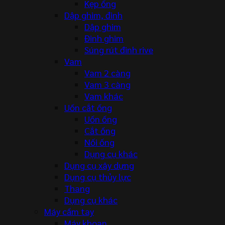
Kẹp ống
Dập ghim, đinh
Dập ghim
Đinh ghim
Súng rút đinh rive
Vam
Vam 2 càng
Vam 3 càng
Vam khác
Uốn cắt ống
Uốn ống
Cắt ống
Nối ống
Dụng cụ khác
Dụng cụ xây dựng
Dụng cụ thủy lực
Thang
Dụng cụ khác
Máy cầm tay
Máy khoan