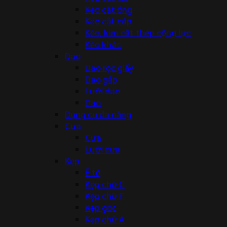
Kéo cắt ống
Kéo cắt cáp
Kéo, kìm cắt thép cộng lực
Kéo khác
Dao
Dao rọc giấy
Dao gấp
Lưỡi dao
Dao
Dụng cụ đa năng
Cưa
Cưa
Lưỡi cưa
Kẹp
Ê tô
Kẹp chữ C
Kẹp chữ F
Kẹp góc
Kẹp chữ A