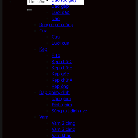
Tìm
Dao gấp
kiếm:
Lưỡi dao
Dao
Dụng cụ đa năng
Cưa
Cưa
Lưỡi cưa
Kẹp
Ê tô
Kẹp chữ C
Kẹp chữ F
Kẹp góc
Kẹp chữ A
Kẹp ống
Dập ghim, đinh
Dập ghim
Đinh ghim
Súng rút đinh rive
Vam
Vam 2 càng
Vam 3 càng
Vam khác