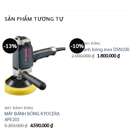
SẢN PHẨM TƯƠNG TỰ
MÁY ĐÁNH BÓNG
-13%
-10%
Máy đánh bóng inox DSN100
Giá
Giá
2.000.000
₫
1.800.000
₫
gốc
hiện
là:
tại
2.000.000 ₫.
là:
1.800.00
MÁY ĐÁNH BÓNG
MÁY ĐÁNH BÓNG KYOCERA
APE201
Giá
Giá
5.250.000
₫
4.590.000
₫
gốc
hiện
là:
tại