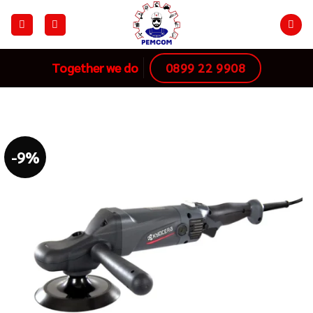
Skip
to
content
0899 22 9908
Together we do
-9%