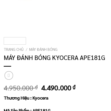
TRANG CHỦ
/
MÁY ĐÁNH BÓNG
MÁY ĐÁNH BÓNG KYOCERA APE181G
Giá
Giá
4.950.000
₫
4.490.000
₫
gốc
hiện
Thương Hiệu : Kyocera
là:
tại
4.950.000 ₫.
là:
Mã Sản Phẩm : APE181G