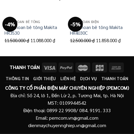
MÁY KHOAN BÊ TÔNG
MÁY KHOAN ĐIỆN
-4%
-5%
Máy khoan bê tông Makita
Máy khoan bê tông Makita
HR3530
HR4030C
Giá
Giá
Giá
Giá
11.500.000
₫
11.088.000
₫
12.500.000
₫
11.858.000
₫
gốc
hiện
gốc
hiện
là:
tại
là:
tại
11.500.000 ₫.
là:
12.500.000 ₫.
là:
THANH TOÁN
11.088.000 ₫.
11.858
THÔNG TIN
GIỚI THIỆU
LIÊN HỆ
DỊCH VỤ
THANH TOÁN
CÔNG TY CỔ PHẦN ĐIỆN MÁY CHUYÊN NGHIỆP (PEMCOM)
Địa chỉ: Số 24, lô 1, Đền Lừ 2, p. Tương Mai, tp. Hà Nội
MST: 0109944542
Điện thoại: 0899 22 9908/ 084. 9191. 333
Email: pemcom.vn@gmail.com
dienmaychuyennghiep.vn@gmail.com