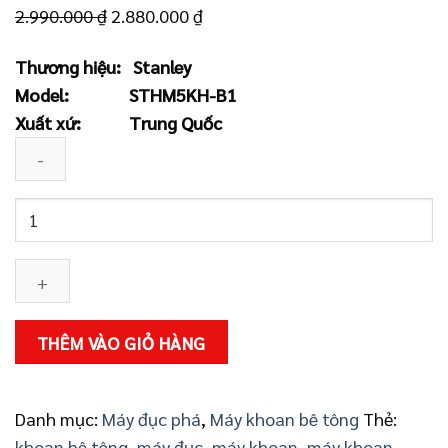
Giá
Giá
2.990.000
₫
2.880.000
₫
gốc
hiện
Thương hiệu:
Stanley
là:
tại
Model:
STHM5KH-B1
2.990.000 ₫.
là:
Xuất xứ:
Trung Quốc
2.880.000 ₫.
Máy
đục
bê
tông
Stanley
STHM5KH-
THÊM VÀO GIỎ HÀNG
B1
số
lượng
Danh mục:
Máy đục phá
,
Máy khoan bê tông
Thẻ:
khoan bê tông
,
máy đục
,
máy khoan
,
máy khoan