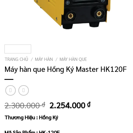
TRANG CHỦ
/
MÁY HÀN
/
MÁY HÀN QUE
Máy hàn que Hồng Ký Master HK120F
Giá
Giá
2.300.000
₫
2.254.000
₫
gốc
hiện
Thương Hiệu : Hồng Ký
là:
tại
2.300.000 ₫.
là:
Mã Sản Phẩm : HK-120F