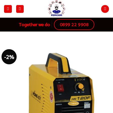
Skip
to
content
0899 22 9908
Together we do
-2%