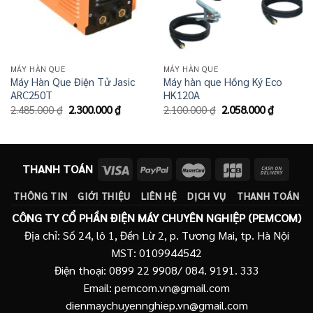
MÁY HÀN QUE
MÁY HÀN QUE
Máy Hàn Que Điện Tử Jasic
Máy hàn que Hồng Ký Eco
ARC250T
HK120A
Giá
Giá
Giá
Giá
2.485.000
₫
2.300.000
₫
2.100.000
₫
2.058.000
₫
gốc
hiện
gốc
hiện
là:
tại
là:
tại
2.485.000 ₫.
là:
2.100.000 ₫.
là:
2.300.000 ₫.
2.058.00
THANH TOÁN
THÔNG TIN
GIỚI THIỆU
LIÊN HỆ
DỊCH VỤ
THANH TOÁN
CÔNG TY CỔ PHẦN ĐIỆN MÁY CHUYÊN NGHIỆP (PEMCOM)
Địa chỉ: Số 24, lô 1, Đền Lừ 2, p. Tương Mai, tp. Hà Nội
MST: 0109944542
Điện thoại: 0899 22 9908/ 084. 9191. 333
Email: pemcom.vn@gmail.com
dienmaychuyennghiep.vn@gmail.com