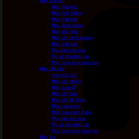
Máy mài cắt
Máy mài góc
Máy mài thẳng
Máy mài bàn
Máy đánh bóng
Máy vát mép
Máy cắt rãnh tường
Máy mài sàn
Phụ kiện cắt mài
Pin và phụ kiện pin
Phụ tùng máy cầm tay
Máy cắt bàn
máy cắt sắt
Máy cắt nhôm
Máy cưa gỗ
Máy cắt bàn
Máy cắt bê tông
Máy cưa vòng
Máy cưa vanh đứng
Phụ kiện cắt mài
Pin và phụ kiện pin
Phụ tùng máy cầm tay
Máy đục