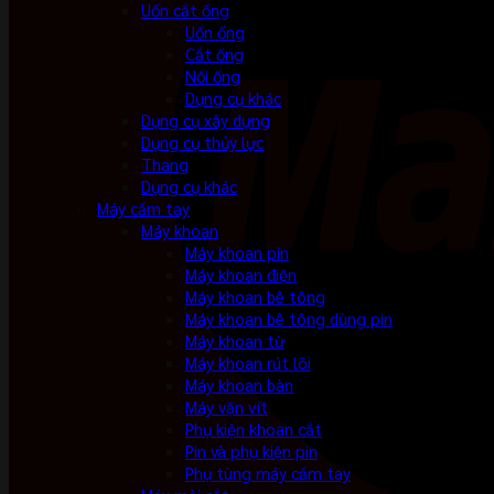
Uốn cắt ống
Uốn ống
Cắt ống
Nối ống
Dụng cụ khác
Dụng cụ xây dựng
Dụng cụ thủy lực
Thang
Dụng cụ khác
Máy cầm tay
Máy khoan
Máy khoan pin
Máy khoan điện
Máy khoan bê tông
Máy khoan bê tông dùng pin
Máy khoan từ
Máy khoan rút lõi
Máy khoan bàn
Máy vặn vít
Phụ kiện khoan cắt
Pin và phụ kiện pin
Phụ tùng máy cầm tay