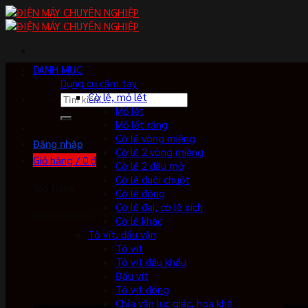
Skip
to
content
DANH MỤC
Dụng cụ cầm tay
Cờ lê, mỏ lết
Tìm
Mỏ lết
kiếm:
Mỏ lết răng
Cờ lê vòng miệng
Đăng nhập
Cờ lê 2 vòng miệng
Giỏ hàng /
0
₫
Cờ lê 2 đầu mở
Cờ lê đuôi chuột
Giỏ hàng
Cờ lê đóng
Cờ lê đai, cờ lê xích
No products in the cart.
Cờ lê khác
Tô vít, đầu vặn
Tô vít
Tô vít đầu khẩu
Đầu vít
Tô vít đóng
Chìa vặn lục giác, hoa khế