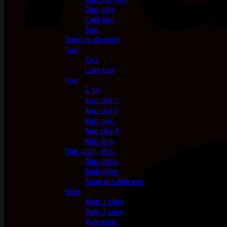
Dao gấp
Lưỡi dao
Dao
Dụng cụ đa năng
Cưa
Cưa
Lưỡi cưa
Kẹp
Ê tô
Kẹp chữ C
Kẹp chữ F
Kẹp góc
Kẹp chữ A
Kẹp ống
Dập ghim, đinh
Dập ghim
Đinh ghim
Súng rút đinh rive
Vam
Vam 2 càng
Vam 3 càng
Vam khác