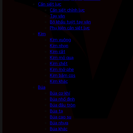
Cần siết lực
Cần siết chỉnh lực
Tay vặn
Bộ khẩu tuýt tay vặn
Phụ kiện cần siết lực
Kìm
Kìm vuông
Kìm nhọn
Kìm cắt
Kìm mỏ quạ
Kìm chết
Kìm mở phe
Kìm bấm cos
Kìm khác
Búa
Búa cơ khí
Búa nhổ đinh
Búa đầu tròn
Búa tạ
Búa cao su
Búa nhựa
Búa khác