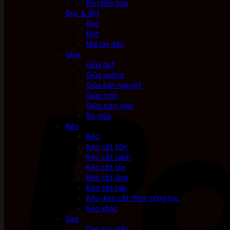
Phụ kiện búa
Đục & đột
Đục
Đột
Mũi lấy dấu
Giũa
Giũa dẹt
Giũa vuông
Giũa bán nguyệt
Giũa tròn
Giũa tam giác
Bộ giũa
Kéo
Kéo
Kéo cắt tôn
Kéo cắt cành
Kéo cắt tỉa
Kéo cắt ống
Kéo cắt cáp
Kéo, kìm cắt thép cộng lực
Kéo khác
Dao
Dao rọc giấy