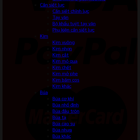
Cần siết lực
Cần siết chỉnh lực
Tay vặn
Bộ khẩu tuýt tay vặn
Phụ kiện cần siết lực
Kìm
Kìm vuông
Kìm nhọn
Kìm cắt
Kìm mỏ quạ
Kìm chết
Kìm mở phe
Kìm bấm cos
Kìm khác
Búa
Búa cơ khí
Búa nhổ đinh
Búa đầu tròn
Búa tạ
Búa cao su
Búa nhựa
Búa khác