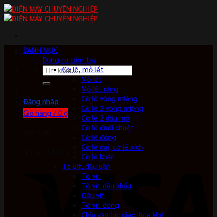
Skip
to
content
DANH MỤC
Dụng cụ cầm tay
Tìm
Cờ lê, mỏ lết
kiếm:
Mỏ lết
Mỏ lết răng
Cờ lê vòng miệng
Đăng nhập
Cờ lê 2 vòng miệng
Giỏ hàng /
0
₫
Cờ lê 2 đầu mở
Cờ lê đuôi chuột
Giỏ hàng
Cờ lê đóng
Cờ lê đai, cờ lê xích
No products in the cart.
Cờ lê khác
Tô vít, đầu vặn
Tô vít
Tô vít đầu khẩu
Đầu vít
Tô vít đóng
Chìa vặn lục giác, hoa khế