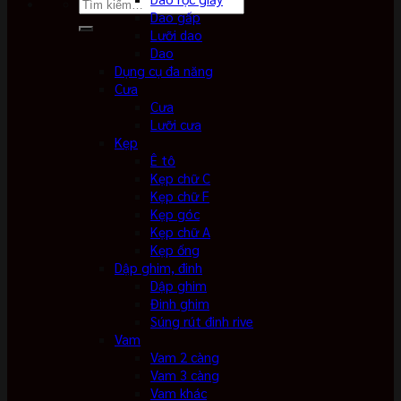
Tìm
Dao gấp
kiếm:
Lưỡi dao
Dao
Dụng cụ đa năng
Cưa
Cưa
Lưỡi cưa
Kẹp
Ê tô
Kẹp chữ C
Kẹp chữ F
Kẹp góc
Kẹp chữ A
Kẹp ống
Dập ghim, đinh
Dập ghim
Đinh ghim
Súng rút đinh rive
Vam
Vam 2 càng
Vam 3 càng
Vam khác