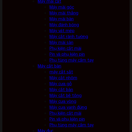
Máy mài cắt
Máy mài góc
Máy mài thẳng
Máy mài bàn
Máy đánh bóng
Máy vát mép
Máy cắt rãnh tường
Máy mài sàn
Phụ kiện cắt mài
Pin và phụ kiện pin
Phụ tùng máy cầm tay
Máy cắt bàn
máy cắt sắt
Máy cắt nhôm
Máy cưa gỗ
Máy cắt bàn
Máy cắt bê tông
Máy cưa vòng
Máy cưa vanh đứng
Phụ kiện cắt mài
Pin và phụ kiện pin
Phụ tùng máy cầm tay
Máy đục