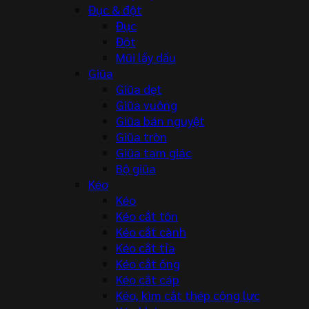
Đục & đột
Đục
Đột
Mũi lấy dấu
Giũa
Giũa dẹt
Giũa vuông
Giũa bán nguyệt
Giũa tròn
Giũa tam giác
Bộ giũa
Kéo
Kéo
Kéo cắt tôn
Kéo cắt cành
Kéo cắt tỉa
Kéo cắt ống
Kéo cắt cáp
Kéo, kìm cắt thép cộng lực