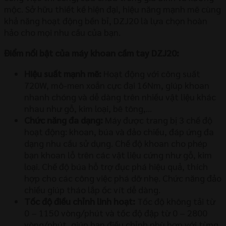
mộc. Sở hữu thiết kế hiện đại, hiệu năng mạnh mẽ cùng
khả năng hoạt động bền bỉ, DZJ20 là lựa chọn hoàn
hảo cho mọi nhu cầu của bạn.
Điểm nổi bật của máy khoan cầm tay DZJ20:
Hiệu suất mạnh mẽ:
Hoạt động với công suất
720W, mô-men xoắn cực đại 16Nm, giúp khoan
nhanh chóng và dễ dàng trên nhiều vật liệu khác
nhau như gỗ, kim loại, bê tông,…
Chức năng đa dạng:
Máy được trang bị 3 chế độ
hoạt động: khoan, búa và đảo chiều, đáp ứng đa
dạng nhu cầu sử dụng. Chế độ khoan cho phép
bạn khoan lỗ trên các vật liệu cứng như gỗ, kim
loại. Chế độ búa hỗ trợ đục phá hiệu quả, thích
hợp cho các công việc phá dỡ nhẹ. Chức năng đảo
chiều giúp tháo lắp ốc vít dễ dàng.
Tốc độ điều chỉnh linh hoạt:
Tốc độ không tải từ
0 – 1150 vòng/phút và tốc độ đập từ 0 – 2800
vòng/phút, giúp bạn điều chỉnh phù hợp với từng