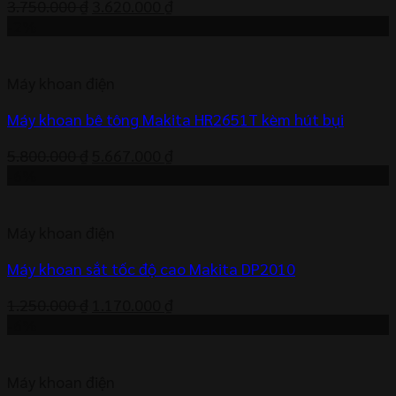
Giá
Giá
3.750.000
₫
3.620.000
₫
gốc
hiện
-2%
là:
tại
3.750.000 ₫.
là:
Máy khoan điện
3.620.000 ₫.
Máy khoan bê tông Makita HR2651T kèm hút bụi
Giá
Giá
5.800.000
₫
5.667.000
₫
gốc
hiện
-6%
là:
tại
5.800.000 ₫.
là:
Máy khoan điện
5.667.000 ₫.
Máy khoan sắt tốc độ cao Makita DP2010
Giá
Giá
1.250.000
₫
1.170.000
₫
gốc
hiện
-6%
là:
tại
1.250.000 ₫.
là:
Máy khoan điện
1.170.000 ₫.