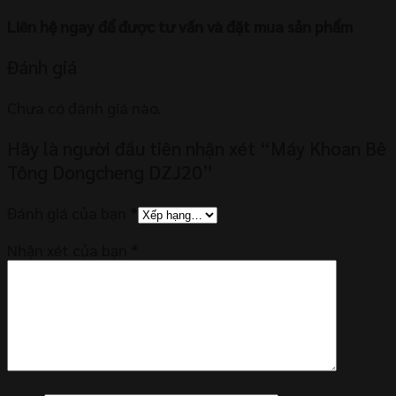
Liên hệ ngay để được tư vấn và đặt mua sản phẩm
Đánh giá
Chưa có đánh giá nào.
Hãy là người đầu tiên nhận xét “Máy Khoan Bê
Tông Dongcheng DZJ20”
Đánh giá của bạn
*
Nhận xét của bạn
*