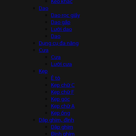
Kéo khác
Dao
Dao rọc giấy
Dao gấp
Lưỡi dao
Dao
Dụng cụ đa năng
Cưa
Cưa
Lưỡi cưa
Kẹp
Ê tô
Kẹp chữ C
Kẹp chữ F
Kẹp góc
Kẹp chữ A
Kẹp ống
Dập ghim, đinh
Dập ghim
Đinh ghim