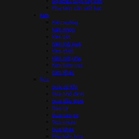
Bộ khẩu tuýt tay vặn
Phụ kiện cần siết lực
Kìm
Kìm vuông
Kìm nhọn
Kìm cắt
Kìm mỏ quạ
Kìm chết
Kìm mở phe
Kìm bấm cos
Kìm khác
Búa
Búa cơ khí
Búa nhổ đinh
Búa đầu tròn
Búa tạ
Búa cao su
Búa nhựa
Búa khác
Phụ kiện búa