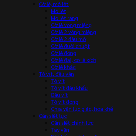
Cờ lê, mỏ lết
Mỏ lết
Mỏ lết răng
Cờ lê vòng miệng
Cờ lê 2 vòng miệng
Cờ lê 2 đầu mở
Cờ lê đuôi chuột
Cờ lê đóng
Cờ lê đai, cờ lê xích
Cờ lê khác
Tô vít, đầu vặn
Tô vít
Tô vít đầu khẩu
Đầu vít
Tô vít đóng
Chìa vặn lục giác, hoa khế
Cần siết lực
Cần siết chỉnh lực
Tay vặn