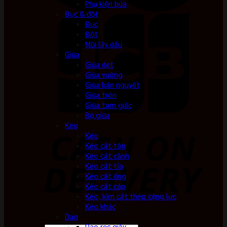
Phụ kiện búa
Đục & đột
Đục
Đột
Mũi lấy dấu
Giũa
Giũa dẹt
Giũa vuông
Giũa bán nguyệt
Giũa tròn
Giũa tam giác
Bộ giũa
Kéo
Kéo
Kéo cắt tôn
Kéo cắt cành
Kéo cắt tỉa
Kéo cắt ống
Kéo cắt cáp
Kéo, kìm cắt thép cộng lực
Kéo khác
Dao
Dao rọc giấy