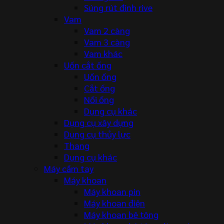
Súng rút đinh rive
Vam
Vam 2 càng
Vam 3 càng
Vam khác
Uốn cắt ống
Uốn ống
Cắt ống
Nối ống
Dụng cụ khác
Dụng cụ xây dựng
Dụng cụ thủy lực
Thang
Dụng cụ khác
Máy cầm tay
Máy khoan
Máy khoan pin
Máy khoan điện
Máy khoan bê tông