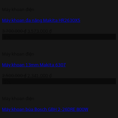
5.600.000 ₫.
là:
Máy khoan điện
5.467.000 ₫.
Máy khoan đa năng Makita HR2630X5
Giá
Giá
3.700.000
₫
3.573.000
₫
gốc
hiện
-6%
là:
tại
3.700.000 ₫.
là:
Máy khoan điện
3.573.000 ₫.
Máy khoan 13mm Makita 6307
Giá
Giá
2.500.000
₫
2.341.000
₫
gốc
hiện
-3%
là:
tại
2.500.000 ₫.
là:
Máy khoan điện
2.341.000 ₫.
Máy khoan búa Bosch GBH 2-26DRE 800W