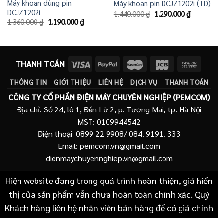
Máy khoan dùng pin
Máy khoan pin DCJZ1202i (TD)
DCJZ1202i
Giá
Giá
1.440.000
₫
1.290.000
₫
gốc
hiện
Giá
Giá
1.360.000
₫
1.190.000
₫
là:
tại
gốc
hiện
1.440.000 ₫.
là:
là:
tại
1.290.00
1.360.000 ₫.
là:
1.190.000 ₫.
THANH TOÁN
THÔNG TIN
GIỚI THIỆU
LIÊN HỆ
DỊCH VỤ
THANH TOÁN
CÔNG TY CỔ PHẦN ĐIỆN MÁY CHUYÊN NGHIỆP (PEMCOM)
Địa chỉ: Số 24, lô 1, Đền Lừ 2, p. Tương Mai, tp. Hà Nội
MST: 0109944542
Điện thoại: 0899 22 9908/ 084. 9191. 333
Email: pemcom.vn@gmail.com
dienmaychuyennghiep.vn@gmail.com
Hiện website đang trong quá trình hoàn thiện, giá hiển
thị của sản phẩm vẫn chưa hoàn toàn chính xác. Quý
Khách hàng liên hệ nhân viên bán hàng để có giá chính