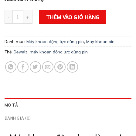
MÁY KHOAN ĐỘNG LỰC DÙNG PIN DEWALT DCD806N-B1 số 
THÊM VÀO GIỎ HÀNG
Danh mục:
Máy khoan động lực dùng pin
,
Máy khoan pin
Thẻ:
Dewalt
,
máy khoan động lực dùng pin
MÔ TẢ
ĐÁNH GIÁ (0)