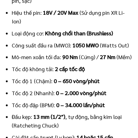
pin, sạc)
Hiệu thế pin:
18V / 20V Max
(Sử dụng pin XR Li-
Ion)
Loại động cơ:
Không chổi than (Brushless)
Công suất đầu ra (MWO):
1050 MWO
(Watts Out)
Mô-men xoắn tối đa:
90 Nm
(Cứng) /
27 Nm
(Mềm)
Tốc độ không tải:
2 cấp tốc độ
Tốc độ 1 (Chậm):
0 – 650 vòng/phút
Tốc độ 2 (Nhanh):
0 – 2.000 vòng/phút
Tốc độ đập (BPM):
0 – 34.000 lần/phút
Đầu kẹp:
13 mm (1/2″)
, tự động, bằng kim loại
(Ratcheting Chuck)
Cài đặt cấp trượt (Ly hợp):
14 hoặc 15 cấp