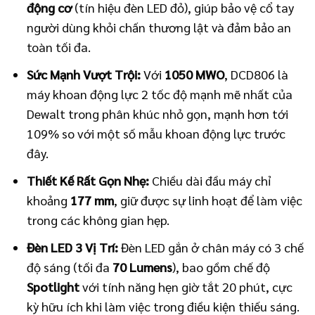
động cơ
(tín hiệu đèn LED đỏ), giúp bảo vệ cổ tay
người dùng khỏi chấn thương lật và đảm bảo an
toàn tối đa.
Sức Mạnh Vượt Trội:
Với
1050 MWO
, DCD806 là
máy khoan động lực 2 tốc độ mạnh mẽ nhất của
Dewalt trong phân khúc nhỏ gọn, mạnh hơn tới
109% so với một số mẫu khoan động lực trước
đây.
Thiết Kế Rất Gọn Nhẹ:
Chiều dài đầu máy chỉ
khoảng
177 mm
, giữ được sự linh hoạt để làm việc
trong các không gian hẹp.
Đèn LED 3 Vị Trí:
Đèn LED gắn ở chân máy có 3 chế
độ sáng (tối đa
70 Lumens
), bao gồm chế độ
Spotlight
với tính năng hẹn giờ tắt 20 phút, cực
kỳ hữu ích khi làm việc trong điều kiện thiếu sáng.