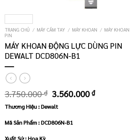
TRANG CHỦ
/
MÁY CẦM TAY
/
MÁY KHOAN
/
MÁY KHOAN
PIN
MÁY KHOAN ĐỘNG LỰC DÙNG PIN
DEWALT DCD806N-B1
Giá
Giá
3.750.000
₫
3.560.000
₫
gốc
hiện
Thương Hiệu : Dewalt
là:
tại
3.750.000 ₫.
là:
Mã Sản Phẩm :
DCD806N-B1
3.560.000 ₫
Xuất Sứ : Hoa Kỳ