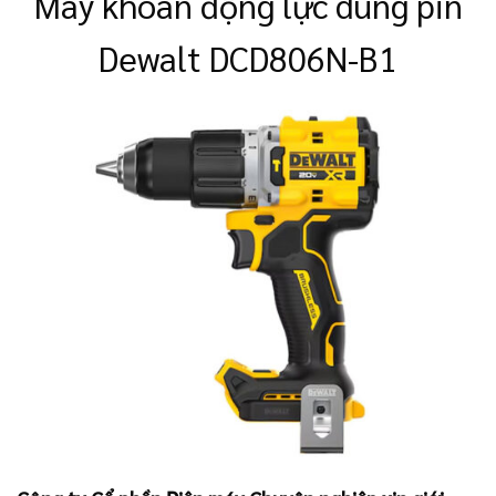
Máy khoan động lực dùng pin
Dewalt DCD806N-B1