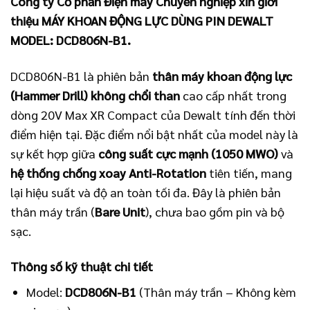
Công ty Cổ phần Điện máy Chuyên nghiệp xin giới
thiệu MÁY KHOAN ĐỘNG LỰC DÙNG PIN DEWALT
MODEL: DCD806N-B1.
DCD806N-B1 là phiên bản
thân máy khoan động lực
(Hammer Drill) không chổi than
cao cấp nhất trong
dòng 20V Max XR Compact của Dewalt tính đến thời
điểm hiện tại. Đặc điểm nổi bật nhất của model này là
sự kết hợp giữa
công suất cực mạnh (1050 MWO)
và
hệ thống chống xoay Anti-Rotation
tiên tiến, mang
lại hiệu suất và độ an toàn tối đa. Đây là phiên bản
thân máy trần (
Bare Unit
), chưa bao gồm pin và bộ
sạc.
Thông số kỹ thuật chi tiết
Model:
DCD806N-B1
(Thân máy trần – Không kèm