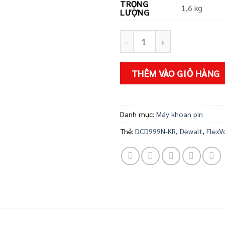
TRỌNG
1,6 kg
LƯỢNG
Máy khoan dùng pin FlexVol
THÊM VÀO GIỎ HÀNG
Danh mục:
Máy khoan pin
Thẻ:
DCD999N-KR
,
Dewalt
,
FlexV