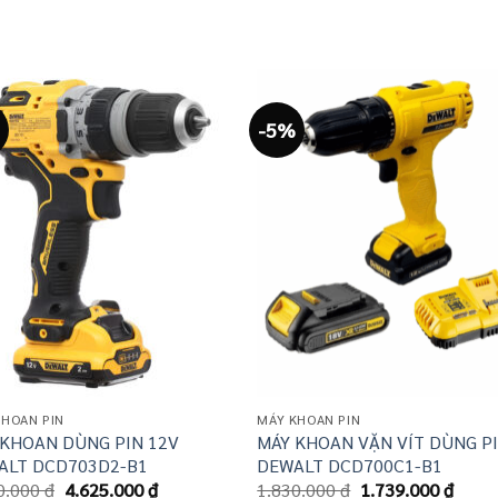
-5%
KHOAN PIN
MÁY KHOAN PIN
 KHOAN DÙNG PIN 12V
MÁY KHOAN VẶN VÍT DÙNG P
ALT DCD703D2-B1
DEWALT DCD700C1-B1
Giá
Giá
Giá
Giá
0.000
₫
4.625.000
₫
1.830.000
₫
1.739.000
₫