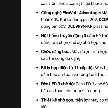
xác trên nhiều loại vật liệu khác n
Công nghệ FlexVolt Advantage:
Máy
hoặc 60V. Khi sử dụng pin 20V,
DCD
dụng pin 60V,
DCD999N-KR
phát hu
Hệ thống truyền động 3 cấp:
Hệ thố
dàng lựa chọn chế độ phù hợp cho t
Chức năng búa:
Máy được tích hợp 
cầu thi công đa dạng.
Bộ ly hợp điện tử 11 cấp độ:
Bộ ly h
đảm bảo an toàn và tăng tuổi thọ c
Đèn LED 3 chế độ:
Đèn LED 3 chế độ 
bảo an toàn cho người sử dụng.
Thiết kế nhỏ gọn, tiện lợi:
Máy có th
việc.