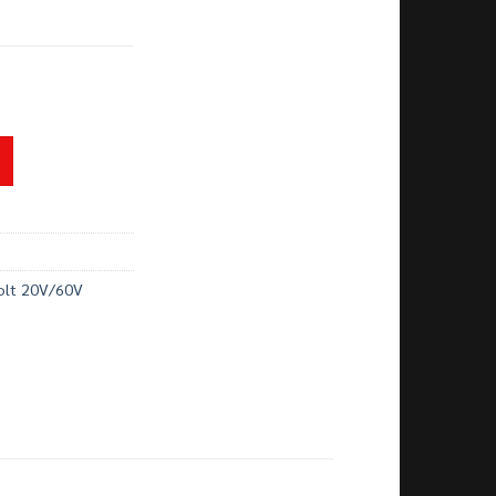
t 20V/60V Dewalt DCD999N-KR số lượng
olt 20V/60V