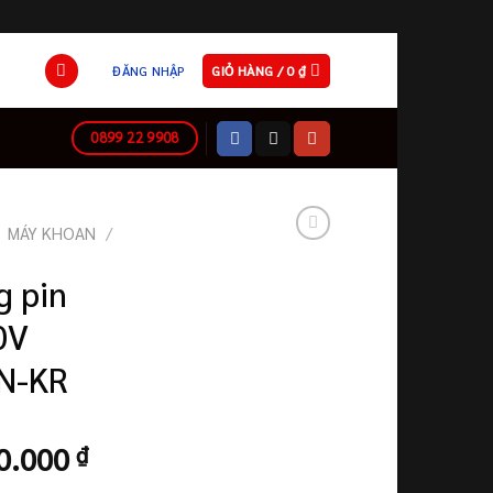
ĐĂNG NHẬP
GIỎ HÀNG /
0
₫
0899 22 9908
MÁY KHOAN
/
g pin
0V
N-KR
Giá
0.000
₫
hiện