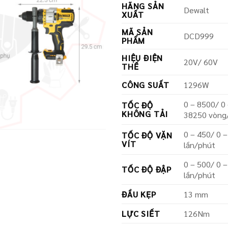
HÃNG SẢN
là:
Dewalt
XUẤT
3.40
MÃ SẢN
DCD999
PHẨM
HIỆU ĐIỆN
20V/ 60V
THẾ
CÔNG SUẤT
1296W
0 – 8500/ 0
TỐC ĐỘ
KHÔNG TẢI
38250 vòng
0 – 450/ 0 
TỐC ĐỘ VẶN
VÍT
lần/phút
0 – 500/ 0 
TỐC ĐỘ ĐẬP
lần/phút
ĐẦU KẸP
13 mm
LỰC SIẾT
126Nm