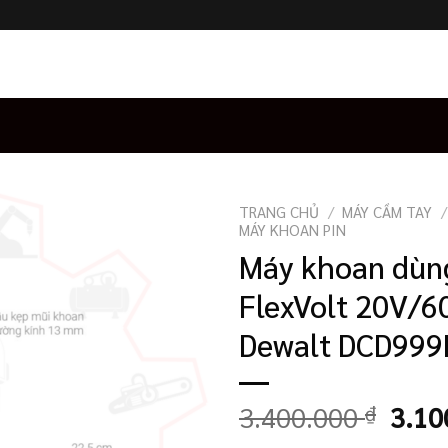
TRANG CHỦ
/
MÁY CẦM TAY
/
MÁY KHOAN PIN
Máy khoan dùn
FlexVolt 20V/6
Dewalt DCD999
Giá
3.400.000
₫
3.10
gốc