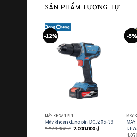
SẢN PHẨM TƯƠNG TỰ
-12%
-5%
MÁY KHOAN PIN
MÁY 
MÁY
Máy khoan dùng pin DCJZ05-13
Giá
Giá
DEW
2.260.000
₫
2.000.000
₫
gốc
hiện
4.87