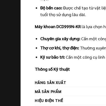
Độ bền cao:
Được chế tạo từ vật li
tuổi thọ sử dụng lâu dài.
Máy khoan DCD999N-KR
là lựa chọn 
Chuyên gia xây dựng:
Cần một công 
Thợ cơ khí, thợ điện:
Thường xuyên p
Kỹ sư bảo trì:
Cần một công cụ linh h
Thông số Kỹ thuật
HÃNG SẢN XUẤT
MÃ SẢN PHẨM
HIỆU ĐIỆN THẾ