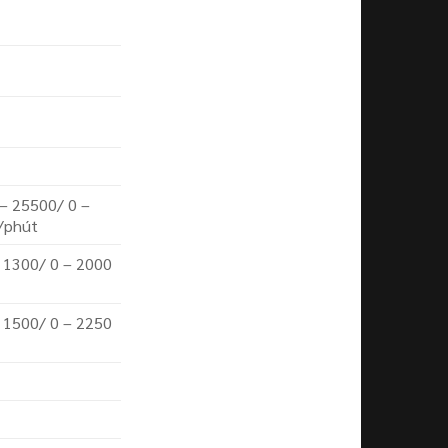
tại
0.000 ₫.
là:
3.100.000 ₫.
 – 25500/ 0 –
/phút
– 1300/ 0 – 2000
– 1500/ 0 – 2250