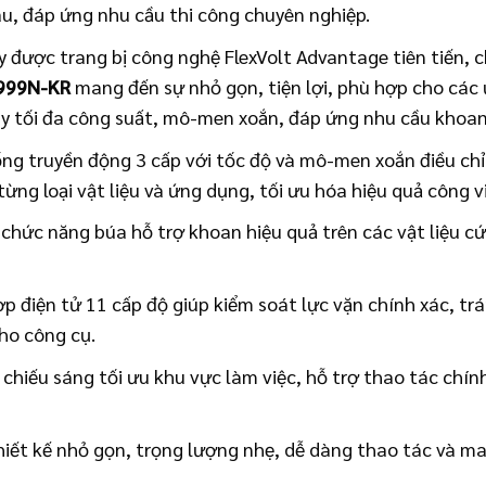
hau, đáp ứng nhu cầu thi công chuyên nghiệp.
 được trang bị công nghệ FlexVolt Advantage tiên tiến, c
999N-KR
mang đến sự nhỏ gọn, tiện lợi, phù hợp cho các 
y tối đa công suất, mô-men xoắn, đáp ứng nhu cầu khoan 
ng truyền động 3 cấp với tốc độ và mô-men xoắn điều chỉ
ừng loại vật liệu và ứng dụng, tối ưu hóa hiệu quả công v
chức năng búa hỗ trợ khoan hiệu quả trên các vật liệu c
ợp điện tử 11 cấp độ giúp kiểm soát lực vặn chính xác, trá
ho công cụ.
chiếu sáng tối ưu khu vực làm việc, hỗ trợ thao tác chín
iết kế nhỏ gọn, trọng lượng nhẹ, dễ dàng thao tác và m