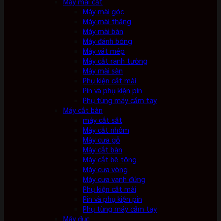
Máy mài cắt
Máy mài góc
Máy mài thẳng
Máy mài bàn
Máy đánh bóng
Máy vát mép
Máy cắt rãnh tường
Máy mài sàn
Phụ kiện cắt mài
Pin và phụ kiện pin
Phụ tùng máy cầm tay
Máy cắt bàn
máy cắt sắt
Máy cắt nhôm
Máy cưa gỗ
Máy cắt bàn
Máy cắt bê tông
Máy cưa vòng
Máy cưa vanh đứng
Phụ kiện cắt mài
Pin và phụ kiện pin
Phụ tùng máy cầm tay
Máy đục