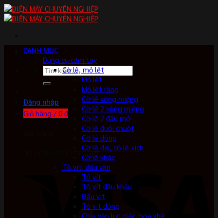
Skip
to
content
DANH MỤC
Dụng cụ cầm tay
Tìm
Cờ lê, mỏ lết
kiếm:
Mỏ lết
Mỏ lết răng
Cờ lê vòng miệng
Đăng nhập
Cờ lê 2 vòng miệng
Giỏ hàng /
0
₫
Cờ lê 2 đầu mở
Cờ lê đuôi chuột
Giỏ hàng
Cờ lê đóng
Cờ lê đai, cờ lê xích
No products in the cart.
Cờ lê khác
Tô vít, đầu vặn
Tô vít
Tô vít đầu khẩu
Đầu vít
Tô vít đóng
Chìa vặn lục giác, hoa khế