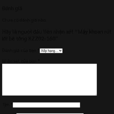
Đánh giá
Chưa có đánh giá nào.
Hãy là người đầu tiên nhận xét “Máy khoan rút
lõi bê tông KZZ02-160”
Đánh giá của bạn
*
Nhận xét của bạn
*
Tên
*