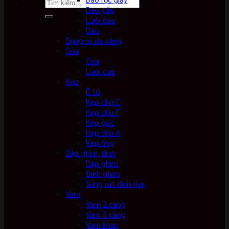
Tìm
Dao gấp
kiếm:
Lưỡi dao
Dao
Dụng cụ đa năng
Cưa
Cưa
Lưỡi cưa
Kẹp
Ê tô
Kẹp chữ C
Kẹp chữ F
Kẹp góc
Kẹp chữ A
Kẹp ống
Dập ghim, đinh
Dập ghim
Đinh ghim
Súng rút đinh rive
Vam
Vam 2 càng
Vam 3 càng
Vam khác