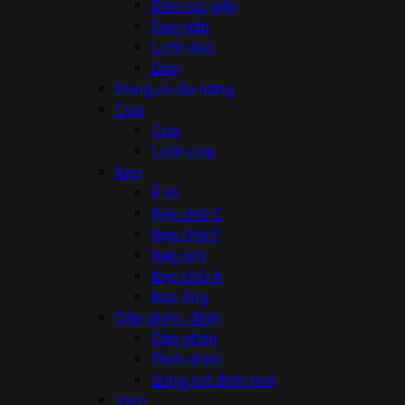
Dao rọc giấy
Dao gấp
Lưỡi dao
Dao
Dụng cụ đa năng
Cưa
Cưa
Lưỡi cưa
Kẹp
Ê tô
Kẹp chữ C
Kẹp chữ F
Kẹp góc
Kẹp chữ A
Kẹp ống
Dập ghim, đinh
Dập ghim
Đinh ghim
Súng rút đinh rive
Vam