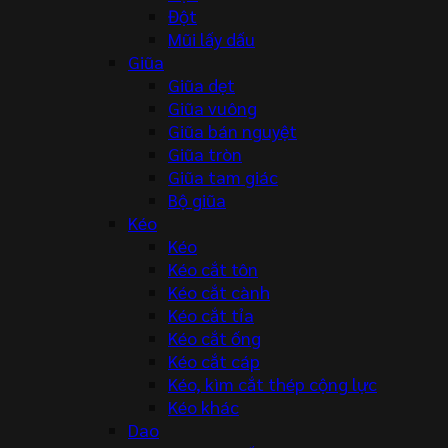
Đột
Mũi lấy dấu
Giũa
Giũa dẹt
Giũa vuông
Giũa bán nguyệt
Giũa tròn
Giũa tam giác
Bộ giũa
Kéo
Kéo
Kéo cắt tôn
Kéo cắt cành
Kéo cắt tỉa
Kéo cắt ống
Kéo cắt cáp
Kéo, kìm cắt thép cộng lực
Kéo khác
Dao