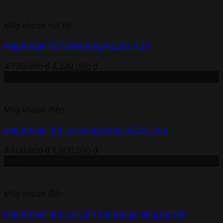
là:
tại
870.000 ₫.
là:
Máy khoan rút lõi
783.000 ₫.
Máy khoan rút lõi bê tông KZZ02-130
Giá
Giá
4.720.000
₫
4.249.000
₫
gốc
hiện
-4%
là:
tại
4.720.000 ₫.
là:
Máy khoan điện
4.249.000 ₫.
Máy Khoan Rút Lõi Dongcheng DZZ02 250
Giá
Giá
7.100.000
₫
6.800.000
₫
gốc
hiện
-8%
là:
tại
7.100.000 ₫.
là:
Máy khoan điện
6.800.000 ₫.
Máy Khoan Rút Lõi Cầm Tay Dongcheng DZZ90