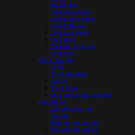
Mỏ lết răng
Cờ lê vòng miệng
Cờ lê 2 vòng miệng
Cờ lê 2 đầu mở
Cờ lê đuôi chuột
Cờ lê đóng
Cờ lê đai, cờ lê xích
Cờ lê khác
Tô vít, đầu vặn
Tô vít
Tô vít đầu khẩu
Đầu vít
Tô vít đóng
Chìa vặn lục giác, hoa khế
Cần siết lực
Cần siết chỉnh lực
Tay vặn
Bộ khẩu tuýt tay vặn
Phụ kiện cần siết lực