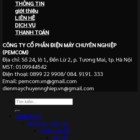
THÔNG TIN
giới thiệu
LIÊN HỆ
DỊCH VỤ
THANH TOÁN
CÔNG TY CỔ PHẦN ĐIỆN MÁY CHUYÊN NGHIỆP
(PEMCOM)
Địa chỉ: Số 24, lô 1, Đền Lừ 2, p. Tương Mai, tp. Hà Nội
MST: 0109944542
Điện thoại: 0899 22 9908/ 084. 9191. 333
Email: pemcom.vn@gmail.com
dienmaychuyennghiep.vn@gmail.com
Tìm
kiếm:
DANH MỤC
Dụng cụ cầm tay
Cờ lê, mỏ lết
Mỏ lết