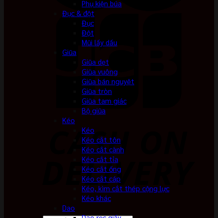
Phụ kiện búa
Đục & đột
Đục
Đột
Mũi lấy dấu
Giũa
Giũa dẹt
Giũa vuông
Giũa bán nguyệt
Giũa tròn
Giũa tam giác
Bộ giũa
Kéo
Kéo
Kéo cắt tôn
Kéo cắt cành
Kéo cắt tỉa
Kéo cắt ống
Kéo cắt cáp
Kéo, kìm cắt thép cộng lực
Kéo khác
Dao
Dao rọc giấy