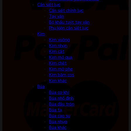
Cần siết lực
Cần siết chỉnh lực
Tay vặn
Bộ khẩu tuýt tay vặn
Phụ kiện cần siết lực
Kìm
Kìm vuông
Kìm nhọn
Kìm cắt
Kìm mỏ quạ
Kìm chết
Kìm mở phe
Kìm bấm cos
Kìm khác
Búa
Búa cơ khí
Búa nhổ đinh
Búa đầu tròn
Búa tạ
Búa cao su
Búa nhựa
Búa khác