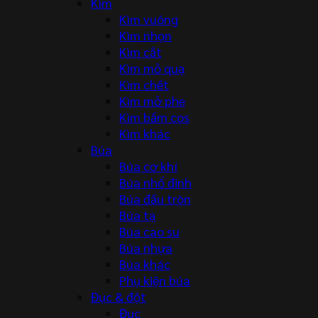
Kìm
Kìm vuông
Kìm nhọn
Kìm cắt
Kìm mỏ quạ
Kìm chết
Kìm mở phe
Kìm bấm cos
Kìm khác
Búa
Búa cơ khí
Búa nhổ đinh
Búa đầu tròn
Búa tạ
Búa cao su
Búa nhựa
Búa khác
Phụ kiện búa
Đục & đột
Đục