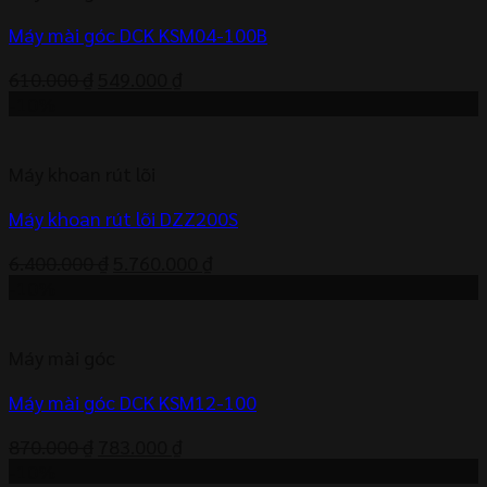
Máy mài góc DCK KSM04-100B
Giá
Giá
610.000
₫
549.000
₫
gốc
hiện
-10%
là:
tại
610.000 ₫.
là:
Máy khoan rút lõi
549.000 ₫.
Máy khoan rút lõi DZZ200S
Giá
Giá
6.400.000
₫
5.760.000
₫
gốc
hiện
-10%
là:
tại
6.400.000 ₫.
là:
Máy mài góc
5.760.000 ₫.
Máy mài góc DCK KSM12-100
Giá
Giá
870.000
₫
783.000
₫
gốc
hiện
-10%