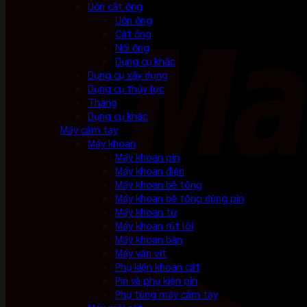
Uốn cắt ống
Uốn ống
Cắt ống
Nối ống
Dụng cụ khác
Dụng cụ xây dựng
Dụng cụ thủy lực
Thang
Dụng cụ khác
Máy cầm tay
Máy khoan
Máy khoan pin
Máy khoan điện
Máy khoan bê tông
Máy khoan bê tông dùng pin
Máy khoan từ
Máy khoan rút lõi
Máy khoan bàn
Máy vặn vít
Phụ kiện khoan cắt
Pin và phụ kiện pin
Phụ tùng máy cầm tay