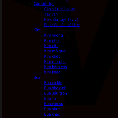
Cần siết lực
Cần siết chỉnh lực
Tay vặn
Bộ khẩu tuýt tay vặn
Phụ kiện cần siết lực
Kìm
Kìm vuông
Kìm nhọn
Kìm cắt
Kìm mỏ quạ
Kìm chết
Kìm mở phe
Kìm bấm cos
Kìm khác
Búa
Búa cơ khí
Búa nhổ đinh
Búa đầu tròn
Búa tạ
Búa cao su
Búa nhựa
Búa khác