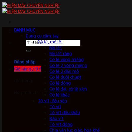
Skip
to
content
DANH MỤC
Dụng cụ cầm tay
Cờ lê, mỏ lết
Tìm
Mỏ lết
kiếm:
Mỏ lết răng
Cờ lê vòng miệng
Đăng nhập
Cờ lê 2 vòng miệng
Giỏ hàng /
0
₫
Cờ lê 2 đầu mở
Cờ lê đuôi chuột
Giỏ hàng
Cờ lê đóng
Cờ lê đai, cờ lê xích
No products in the cart.
Cờ lê khác
Tô vít, đầu vặn
Tô vít
Tô vít đầu khẩu
Đầu vít
Tô vít đóng
Chìa vặn lục giác, hoa khế