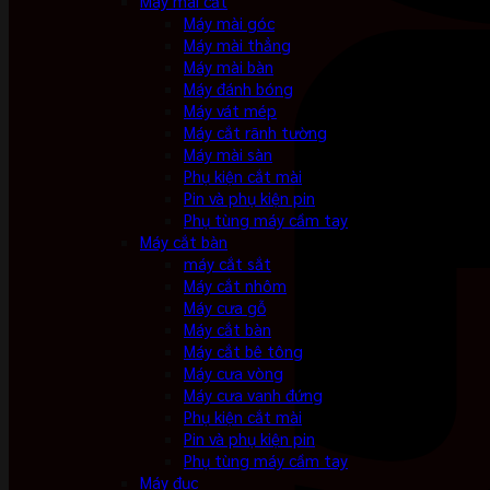
Máy mài cắt
Máy mài góc
Máy mài thẳng
Máy mài bàn
Máy đánh bóng
Máy vát mép
Máy cắt rãnh tường
Máy mài sàn
Phụ kiện cắt mài
Pin và phụ kiện pin
Phụ tùng máy cầm tay
Máy cắt bàn
máy cắt sắt
Máy cắt nhôm
Máy cưa gỗ
Máy cắt bàn
Máy cắt bê tông
Máy cưa vòng
Máy cưa vanh đứng
Phụ kiện cắt mài
Pin và phụ kiện pin
Phụ tùng máy cầm tay
Máy đục