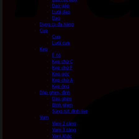
Dao gấp
Lưỡi dao
Dao
Dụng cụ đa năng
Cưa
Cưa
Lưỡi cưa
Kẹp
Ê tô
Kẹp chữ C
Kẹp chữ F
Kẹp góc
Kẹp chữ A
Kẹp ống
Dập ghim, đinh
Dập ghim
Đinh ghim
Súng rút đinh rive
Vam
Vam 2 càng
Vam 3 càng
Vam khác