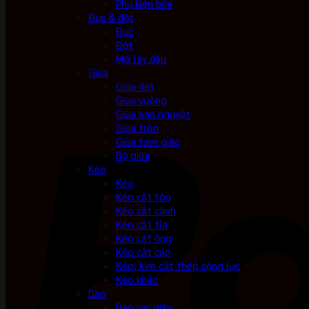
Phụ kiện búa
Đục & đột
Đục
Đột
Mũi lấy dấu
Giũa
Giũa dẹt
Giũa vuông
Giũa bán nguyệt
Giũa tròn
Giũa tam giác
Bộ giũa
Kéo
Kéo
Kéo cắt tôn
Kéo cắt cành
Kéo cắt tỉa
Kéo cắt ống
Kéo cắt cáp
Kéo, kìm cắt thép cộng lực
Kéo khác
Dao
Dao rọc giấy