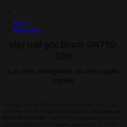
750-
100
số
Mô tả
lượng
Đánh giá (0)
Máy mài góc Bosch GW750-
100:
Lựa chọn thông minh cho thợ chuyên
nghiệp
Công ty Cổ phần Điện máy Chuyên nghiệp trân trọng
giới thiệu đến Quý khách hàng sản phẩm
máy mài góc
Bosch GW750-100
– một trong những dòng máy mài
góc bán chạy nhất của thương hiệu Bosch uy tín đến