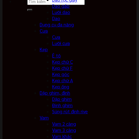
Tìm
Dao gấp
kiếm:
Lưỡi dao
Dao
Dụng cụ đa năng
Cưa
Cưa
Lưỡi cưa
Kẹp
Ê tô
Kẹp chữ C
Kẹp chữ F
Kẹp góc
Kẹp chữ A
Kẹp ống
Dập ghim, đinh
Dập ghim
Đinh ghim
Súng rút đinh rive
Vam
Vam 2 càng
Vam 3 càng
Vam khác