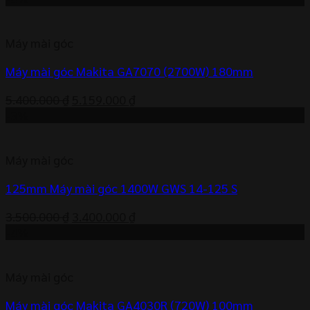
là:
tại
3.200.000 ₫.
là:
Máy mài góc
3.080.000 ₫.
Máy mài góc Makita GA7070 (2700W) 180mm
Giá
Giá
5.400.000
₫
5.159.000
₫
gốc
hiện
-3%
là:
tại
5.400.000 ₫.
là:
Máy mài góc
5.159.000 ₫.
125mm Máy mài góc 1400W GWS 14-125 S
Giá
Giá
3.500.000
₫
3.400.000
₫
gốc
hiện
-4%
là:
tại
3.500.000 ₫.
là:
Máy mài góc
3.400.000 ₫.
Máy mài góc Makita GA4030R (720W) 100mm