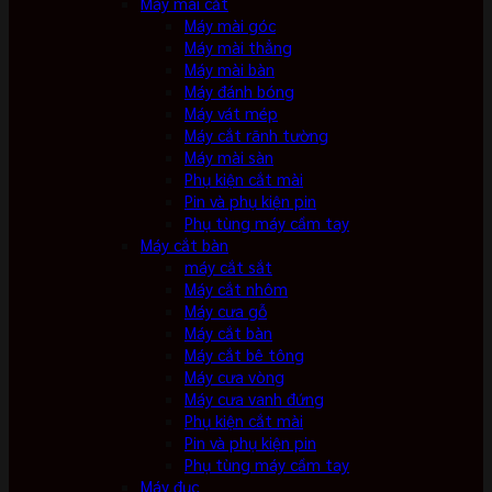
Máy mài cắt
Máy mài góc
Máy mài thẳng
Máy mài bàn
Máy đánh bóng
Máy vát mép
Máy cắt rãnh tường
Máy mài sàn
Phụ kiện cắt mài
Pin và phụ kiện pin
Phụ tùng máy cầm tay
Máy cắt bàn
máy cắt sắt
Máy cắt nhôm
Máy cưa gỗ
Máy cắt bàn
Máy cắt bê tông
Máy cưa vòng
Máy cưa vanh đứng
Phụ kiện cắt mài
Pin và phụ kiện pin
Phụ tùng máy cầm tay
Máy đục