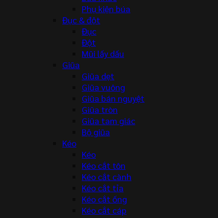
Phụ kiện búa
Đục & đột
Đục
Đột
Mũi lấy dấu
Giũa
Giũa dẹt
Giũa vuông
Giũa bán nguyệt
Giũa tròn
Giũa tam giác
Bộ giũa
Kéo
Kéo
Kéo cắt tôn
Kéo cắt cành
Kéo cắt tỉa
Kéo cắt ống
Kéo cắt cáp