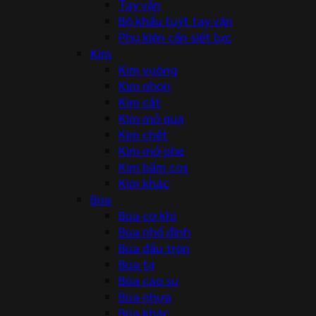
Tay vặn
Bộ khẩu tuýt tay vặn
Phụ kiện cần siết lực
Kìm
Kìm vuông
Kìm nhọn
Kìm cắt
Kìm mỏ quạ
Kìm chết
Kìm mở phe
Kìm bấm cos
Kìm khác
Búa
Búa cơ khí
Búa nhổ đinh
Búa đầu tròn
Búa tạ
Búa cao su
Búa nhựa
Búa khác