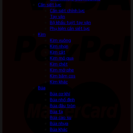
Cần siết lực
Cần siết chỉnh lực
Tay vặn
Bộ khẩu tuýt tay vặn
Phụ kiện cần siết lực
Kìm
Kìm vuông
Kìm nhọn
Kìm cắt
Kìm mỏ quạ
Kìm chết
Kìm mở phe
Kìm bấm cos
Kìm khác
Búa
Búa cơ khí
Búa nhổ đinh
Búa đầu tròn
Búa tạ
Búa cao su
Búa nhựa
Búa khác