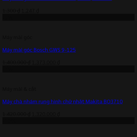
Giá
Giá
1.300
₫
1.247
₫
gốc
hiện
-2%
là:
tại
1.300 ₫.
là:
Máy mài góc
1.247 ₫.
Máy mài góc Bosch GWS 9-125
Giá
Giá
1.400.000
₫
1.373.000
₫
gốc
hiện
-7%
là:
tại
1.400.000 ₫.
là:
Máy mài & cắt
1.373.000 ₫.
Máy chà nhám rung hình chữ nhật Makita BO3710
Giá
Giá
1.420.000
₫
1.320.000
₫
gốc
hiện
-10%
là:
tại
1.420.000 ₫.
là: