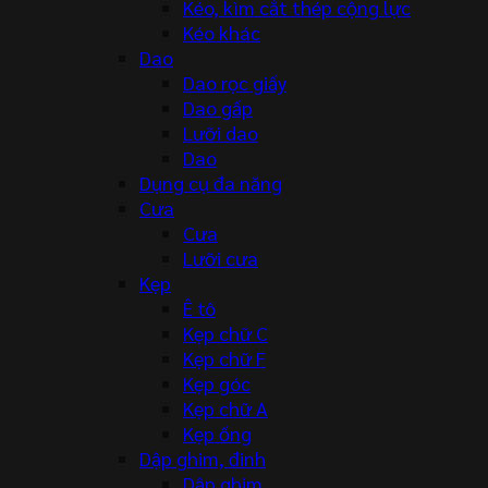
Kéo, kìm cắt thép cộng lực
Kéo khác
Dao
Dao rọc giấy
Dao gấp
Lưỡi dao
Dao
Dụng cụ đa năng
Cưa
Cưa
Lưỡi cưa
Kẹp
Ê tô
Kẹp chữ C
Kẹp chữ F
Kẹp góc
Kẹp chữ A
Kẹp ống
Dập ghim, đinh
Dập ghim