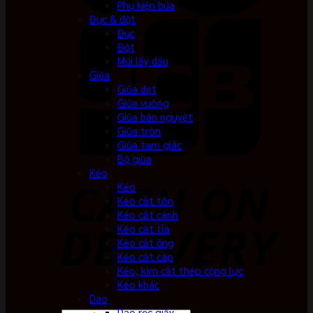
Phụ kiện búa
Đục & đột
Đục
Đột
Mũi lấy dấu
Giũa
Giũa dẹt
Giũa vuông
Giũa bán nguyệt
Giũa tròn
Giũa tam giác
Bộ giũa
Kéo
Kéo
Kéo cắt tôn
Kéo cắt cành
Kéo cắt tỉa
Kéo cắt ống
Kéo cắt cáp
Kéo, kìm cắt thép cộng lực
Kéo khác
Dao
Dao rọc giấy