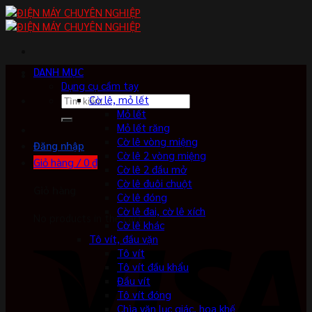
Skip
to
content
DANH MỤC
Dụng cụ cầm tay
Tìm
Cờ lê, mỏ lết
kiếm:
Mỏ lết
Mỏ lết răng
Cờ lê vòng miệng
Đăng nhập
Cờ lê 2 vòng miệng
Giỏ hàng /
0
₫
Cờ lê 2 đầu mở
Cờ lê đuôi chuột
Giỏ hàng
Cờ lê đóng
Cờ lê đai, cờ lê xích
No products in the cart.
Cờ lê khác
Tô vít, đầu vặn
Tô vít
Tô vít đầu khẩu
Đầu vít
Tô vít đóng
Chìa vặn lục giác, hoa khế