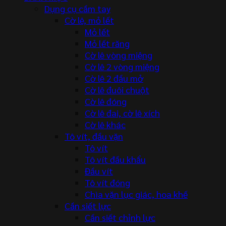
Dụng cụ cầm tay
Cờ lê, mỏ lết
Mỏ lết
Mỏ lết răng
Cờ lê vòng miệng
Cờ lê 2 vòng miệng
Cờ lê 2 đầu mở
Cờ lê đuôi chuột
Cờ lê đóng
Cờ lê đai, cờ lê xích
Cờ lê khác
Tô vít, đầu vặn
Tô vít
Tô vít đầu khẩu
Đầu vít
Tô vít đóng
Chìa vặn lục giác, hoa khế
Cần siết lực
Cần siết chỉnh lực