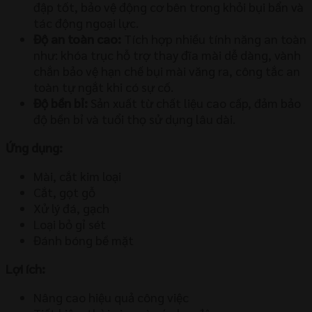
đập tốt, bảo vệ động cơ bên trong khỏi bụi bẩn và
tác động ngoại lực.
Độ an toàn cao:
Tích hợp nhiều tính năng an toàn
như: khóa trục hỗ trợ thay đĩa mài dễ dàng, vành
chắn bảo vệ hạn chế bụi mài văng ra, công tắc an
toàn tự ngắt khi có sự cố.
Độ bền bỉ:
Sản xuất từ chất liệu cao cấp, đảm bảo
độ bền bỉ và tuổi thọ sử dụng lâu dài.
Ứng dụng:
Mài, cắt kim loại
Cắt, gọt gỗ
Xử lý đá, gạch
Loại bỏ gỉ sét
Đánh bóng bề mặt
Lợi ích:
Nâng cao hiệu quả công việc