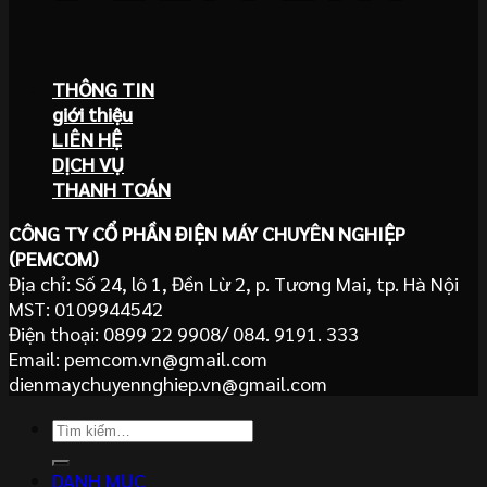
THÔNG TIN
giới thiệu
LIÊN HỆ
DỊCH VỤ
THANH TOÁN
CÔNG TY CỔ PHẦN ĐIỆN MÁY CHUYÊN NGHIỆP
(PEMCOM)
Địa chỉ: Số 24, lô 1, Đền Lừ 2, p. Tương Mai, tp. Hà Nội
MST: 0109944542
Điện thoại: 0899 22 9908/ 084. 9191. 333
Email: pemcom.vn@gmail.com
dienmaychuyennghiep.vn@gmail.com
Tìm
kiếm:
DANH MỤC