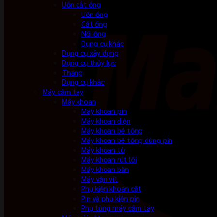
Uốn cắt ống
Uốn ống
Cắt ống
Nối ống
Dụng cụ khác
Dụng cụ xây dựng
Dụng cụ thủy lực
Thang
Dụng cụ khác
Máy cầm tay
Máy khoan
Máy khoan pin
Máy khoan điện
Máy khoan bê tông
Máy khoan bê tông dùng pin
Máy khoan từ
Máy khoan rút lõi
Máy khoan bàn
Máy vặn vít
Phụ kiện khoan cắt
Pin và phụ kiện pin
Phụ tùng máy cầm tay