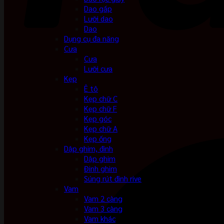
Dao gấp
Lưỡi dao
Dao
Dụng cụ đa năng
Cưa
Cưa
Lưỡi cưa
Kẹp
Ê tô
Kẹp chữ C
Kẹp chữ F
Kẹp góc
Kẹp chữ A
Kẹp ống
Dập ghim, đinh
Dập ghim
Đinh ghim
Súng rút đinh rive
Vam
Vam 2 càng
Vam 3 càng
Vam khác