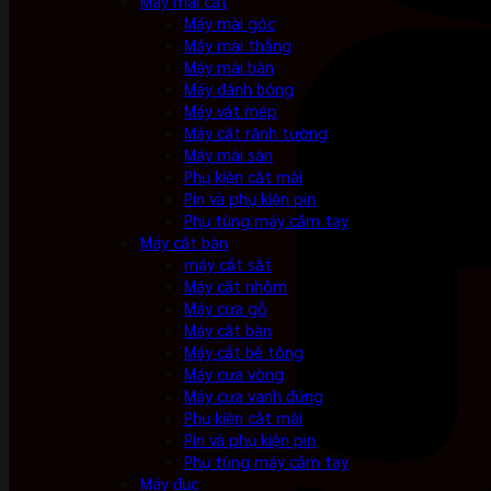
Máy mài cắt
Máy mài góc
Máy mài thẳng
Máy mài bàn
Máy đánh bóng
Máy vát mép
Máy cắt rãnh tường
Máy mài sàn
Phụ kiện cắt mài
Pin và phụ kiện pin
Phụ tùng máy cầm tay
Máy cắt bàn
máy cắt sắt
Máy cắt nhôm
Máy cưa gỗ
Máy cắt bàn
Máy cắt bê tông
Máy cưa vòng
Máy cưa vanh đứng
Phụ kiện cắt mài
Pin và phụ kiện pin
Phụ tùng máy cầm tay
Máy đục