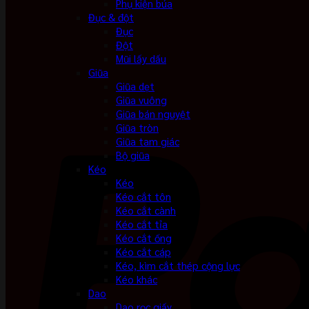
Phụ kiện búa
Đục & đột
Đục
Đột
Mũi lấy dấu
Giũa
Giũa dẹt
Giũa vuông
Giũa bán nguyệt
Giũa tròn
Giũa tam giác
Bộ giũa
Kéo
Kéo
Kéo cắt tôn
Kéo cắt cành
Kéo cắt tỉa
Kéo cắt ống
Kéo cắt cáp
Kéo, kìm cắt thép cộng lực
Kéo khác
Dao
Dao rọc giấy