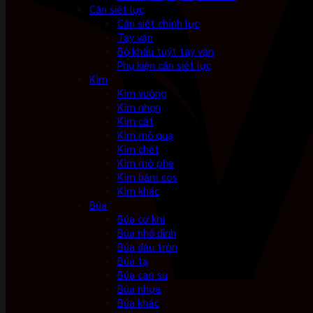
Cần siết lực
Cần siết chỉnh lực
Tay vặn
Bộ khẩu tuýt tay vặn
Phụ kiện cần siết lực
Kìm
Kìm vuông
Kìm nhọn
Kìm cắt
Kìm mỏ quạ
Kìm chết
Kìm mở phe
Kìm bấm cos
Kìm khác
Búa
Búa cơ khí
Búa nhổ đinh
Búa đầu tròn
Búa tạ
Búa cao su
Búa nhựa
Búa khác