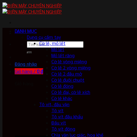
Skip
to
content
DANH MỤC
Dụng cụ cầm tay
Cờ lê, mỏ lết
Tìm
Mỏ lết
kiếm:
Mỏ lết răng
Cờ lê vòng miệng
Đăng nhập
Cờ lê 2 vòng miệng
Giỏ hàng /
0
₫
Cờ lê 2 đầu mở
Cờ lê đuôi chuột
Giỏ hàng
Cờ lê đóng
Cờ lê đai, cờ lê xích
Cờ lê khác
Tô vít, đầu vặn
Tô vít
Tô vít đầu khẩu
Đầu vít
Tô vít đóng
Chìa vặn lục giác, hoa khế