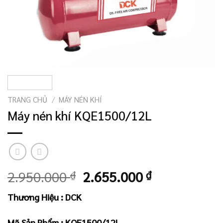
TRANG CHỦ
/
MÁY NÉN KHÍ
Máy nén khí KQE1500/12L
Giá
Giá
2.950.000
₫
2.655.000
₫
gốc
hiện
Thương Hiệu : DCK
là:
tại
2.950.000 ₫.
là:
Mã Sản Phẩm :
KQE1500/12L