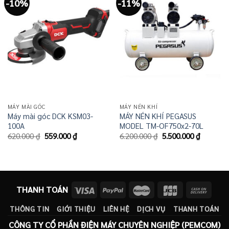
-10%
-11%
MÁY MÀI GÓC
MÁY NÉN KHÍ
Máy mài góc DCK KSM03-
MÁY NÉN KHÍ PEGASUS
100A
MODEL TM-OF750x2-70L
Giá
Giá
Giá
Giá
620.000
₫
559.000
₫
6.200.000
₫
5.500.000
₫
gốc
hiện
gốc
hiện
là:
tại
là:
tại
620.000 ₫.
là:
6.200.000 ₫.
là:
559.000 ₫.
5.500.00
THANH TOÁN
THÔNG TIN
GIỚI THIỆU
LIÊN HỆ
DỊCH VỤ
THANH TOÁN
CÔNG TY CỔ PHẦN ĐIỆN MÁY CHUYÊN NGHIỆP (PEMCOM)