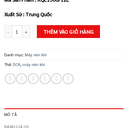
2.655.000 ₫
Xuất Sứ : Trung Quốc
Máy nén khí KQE1500/12L số lượng
THÊM VÀO GIỎ HÀNG
Danh mục:
Máy nén khí
Thẻ:
DCK
,
máy nén khí
MÔ TẢ
ĐÁNH GIÁ (0)