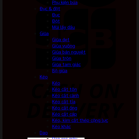
Phụ kiện búa
Đục & đột
Đục
Đột
Mũi lấy dấu
Giũa
Giũa dẹt
Giũa vuông
Giũa bán nguyệt
Giũa tròn
Giũa tam giác
Bộ giũa
Kéo
Kéo
Kéo cắt tôn
Kéo cắt cành
Kéo cắt tỉa
Kéo cắt ống
Kéo cắt cáp
Kéo, kìm cắt thép cộng lực
Kéo khác
Dao
Dao rọc giấy