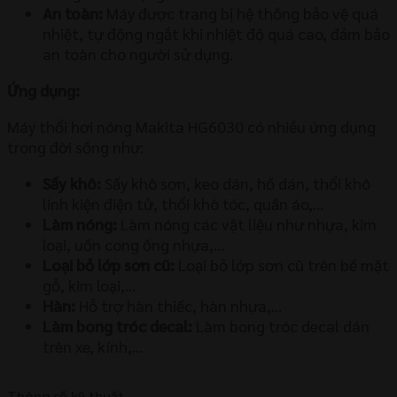
An toàn:
Máy được trang bị hệ thống bảo vệ quá
nhiệt, tự động ngắt khi nhiệt độ quá cao, đảm bảo
an toàn cho người sử dụng.
Ứng dụng:
Máy thổi hơi nóng Makita HG6030 có nhiều ứng dụng
trong đời sống như:
Sấy khô:
Sấy khô sơn, keo dán, hồ dán, thổi khô
linh kiện điện tử, thổi khô tóc, quần áo,…
Làm nóng:
Làm nóng các vật liệu như nhựa, kim
loại, uốn cong ống nhựa,…
Loại bỏ lớp sơn cũ:
Loại bỏ lớp sơn cũ trên bề mặt
gỗ, kim loại,…
Hàn:
Hỗ trợ hàn thiếc, hàn nhựa,…
Làm bong tróc decal:
Làm bong tróc decal dán
trên xe, kính,…
Thông số kỹ thuật