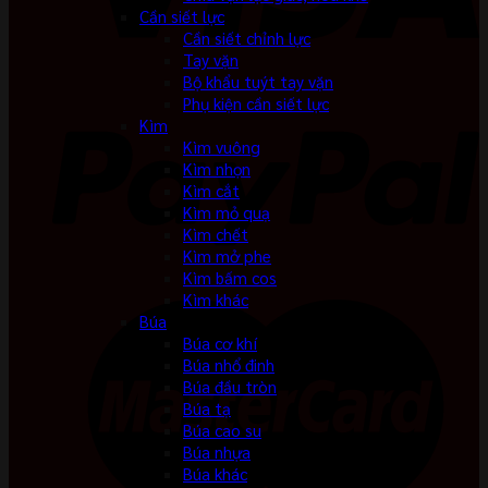
Cần siết lực
Cần siết chỉnh lực
Tay vặn
Bộ khẩu tuýt tay vặn
Phụ kiện cần siết lực
Kìm
Kìm vuông
Kìm nhọn
Kìm cắt
Kìm mỏ quạ
Kìm chết
Kìm mở phe
Kìm bấm cos
Kìm khác
Búa
Búa cơ khí
Búa nhổ đinh
Búa đầu tròn
Búa tạ
Búa cao su
Búa nhựa
Búa khác