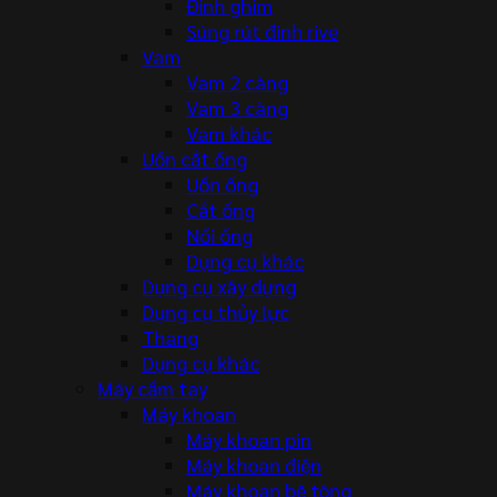
Đinh ghim
Súng rút đinh rive
Vam
Vam 2 càng
Vam 3 càng
Vam khác
Uốn cắt ống
Uốn ống
Cắt ống
Nối ống
Dụng cụ khác
Dụng cụ xây dựng
Dụng cụ thủy lực
Thang
Dụng cụ khác
Máy cầm tay
Máy khoan
Máy khoan pin
Máy khoan điện
Máy khoan bê tông