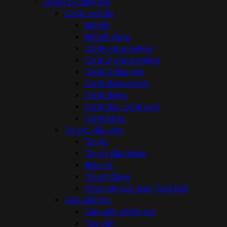
Dụng cụ cầm tay
Cờ lê, mỏ lết
Mỏ lết
Mỏ lết răng
Cờ lê vòng miệng
Cờ lê 2 vòng miệng
Cờ lê 2 đầu mở
Cờ lê đuôi chuột
Cờ lê đóng
Cờ lê đai, cờ lê xích
Cờ lê khác
Tô vít, đầu vặn
Tô vít
Tô vít đầu khẩu
Đầu vít
Tô vít đóng
Chìa vặn lục giác, hoa khế
Cần siết lực
Cần siết chỉnh lực
Tay vặn