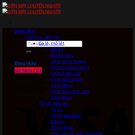
Skip
to
content
DANH MỤC
Dụng cụ cầm tay
Tìm
Cờ lê, mỏ lết
kiếm:
Mỏ lết
Mỏ lết răng
Cờ lê vòng miệng
Đăng nhập
Cờ lê 2 vòng miệng
Giỏ hàng /
0
₫
Cờ lê 2 đầu mở
Cờ lê đuôi chuột
Giỏ hàng
Cờ lê đóng
Cờ lê đai, cờ lê xích
No products in the cart.
Cờ lê khác
Tô vít, đầu vặn
Tô vít
Tô vít đầu khẩu
Đầu vít
Tô vít đóng
Chìa vặn lục giác, hoa khế