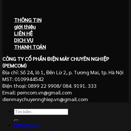
THÔNG TIN
giới thiệu
LIÊN HỆ
DỊCH VỤ
THANH TOÁN
CÔNG TY CỔ PHẦN ĐIỆN MÁY CHUYÊN NGHIỆP
(PEMCOM)
Địa chỉ: Số 24, lô 1, Đền Lừ 2, p. Tương Mai, tp. Hà Nội
MST: 0109944542
Điện thoại: 0899 22 9908/ 084. 9191. 333
Email: pemcom.vn@gmail.com
dienmaychuyennghiep.vn@gmail.com
Tìm
kiếm:
DANH MỤC