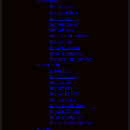
Máy mài cắt
Máy mài góc
Máy mài thẳng
Máy mài bàn
Máy đánh bóng
Máy vát mép
Máy cắt rãnh tường
Máy mài sàn
Phụ kiện cắt mài
Pin và phụ kiện pin
Phụ tùng máy cầm tay
Máy cắt bàn
máy cắt sắt
Máy cắt nhôm
Máy cưa gỗ
Máy cắt bàn
Máy cắt bê tông
Máy cưa vòng
Máy cưa vanh đứng
Phụ kiện cắt mài
Pin và phụ kiện pin
Phụ tùng máy cầm tay
Máy đục