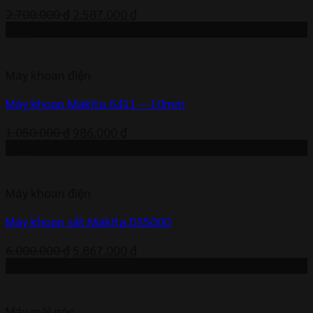
Giá
Giá
2.700.000
₫
2.587.000
₫
gốc
hiện
-6%
là:
tại
2.700.000 ₫.
là:
Máy khoan điện
2.587.000 ₫.
Máy khoan Makita 6411 – 10mm
Giá
Giá
1.050.000
₫
986.000
₫
gốc
hiện
-2%
là:
tại
1.050.000 ₫.
là:
Máy khoan điện
986.000 ₫.
Máy khoan sắt Makita DS5000
Giá
Giá
6.000.000
₫
5.867.000
₫
gốc
hiện
-2%
là:
tại
6.000.000 ₫.
là:
Máy mài góc