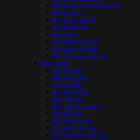
Máy khoan bê tông dùng pin
Máy khoan từ
Máy khoan rút lõi
Máy khoan bàn
Máy vặn vít
Phụ kiện khoan cắt
Pin và phụ kiện pin
Phụ tùng máy cầm tay
Máy mài cắt
Máy mài góc
Máy mài thẳng
Máy mài bàn
Máy đánh bóng
Máy vát mép
Máy cắt rãnh tường
Máy mài sàn
Phụ kiện cắt mài
Pin và phụ kiện pin
Phụ tùng máy cầm tay