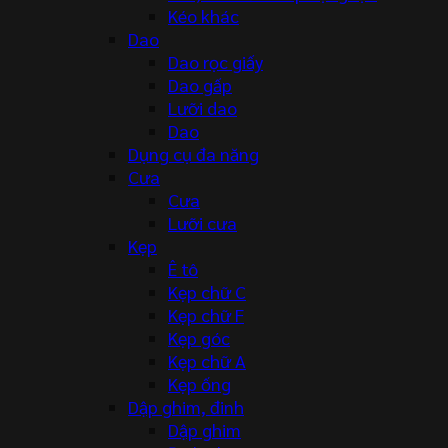
Kéo khác
Dao
Dao rọc giấy
Dao gấp
Lưỡi dao
Dao
Dụng cụ đa năng
Cưa
Cưa
Lưỡi cưa
Kẹp
Ê tô
Kẹp chữ C
Kẹp chữ F
Kẹp góc
Kẹp chữ A
Kẹp ống
Dập ghim, đinh
Dập ghim