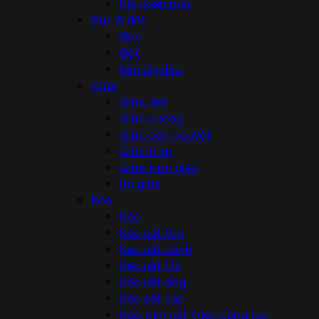
Phụ kiện búa
Đục & đột
Đục
Đột
Mũi lấy dấu
Giũa
Giũa dẹt
Giũa vuông
Giũa bán nguyệt
Giũa tròn
Giũa tam giác
Bộ giũa
Kéo
Kéo
Kéo cắt tôn
Kéo cắt cành
Kéo cắt tỉa
Kéo cắt ống
Kéo cắt cáp
Kéo, kìm cắt thép cộng lực