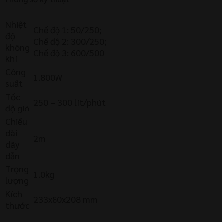
Nhiệt
Chế độ 1: 50/250;
độ
Chế độ 2: 300/250;
không
Chế độ 3: 600/500
khí
Công
1.800W
suất
Tốc
250 – 300 lít/phút
độ gió
Chiều
dài
2m
dây
dẫn
Trọng
1.0kg
lượng
Kích
233x80x208 mm
thước