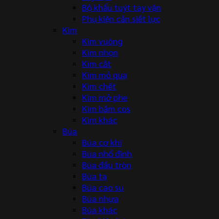
Bộ khẩu tuýt tay vặn
Phụ kiện cần siết lực
Kìm
Kìm vuông
Kìm nhọn
Kìm cắt
Kìm mỏ quạ
Kìm chết
Kìm mở phe
Kìm bấm cos
Kìm khác
Búa
Búa cơ khí
Búa nhổ đinh
Búa đầu tròn
Búa tạ
Búa cao su
Búa nhựa
Búa khác