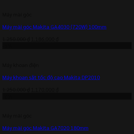
là:
tại
2.500.000 ₫.
là:
Máy mài góc
2.341.000 ₫.
Máy mài góc Makita GA4030 (720W) 100mm
Giá
Giá
1.250.000
₫
1.186.000
₫
gốc
hiện
-6%
là:
tại
1.250.000 ₫.
là:
Máy khoan điện
1.186.000 ₫.
Máy khoan sắt tốc độ cao Makita DP2010
Giá
Giá
1.250.000
₫
1.170.000
₫
gốc
hiện
-4%
là:
tại
1.250.000 ₫.
là:
Máy mài góc
1.170.000 ₫.
Máy mài góc Makita GA7020 180mm