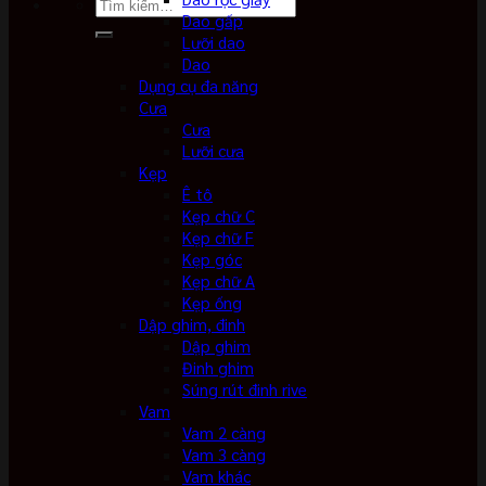
Tìm
Dao gấp
kiếm:
Lưỡi dao
Dao
Dụng cụ đa năng
Cưa
Cưa
Lưỡi cưa
Kẹp
Ê tô
Kẹp chữ C
Kẹp chữ F
Kẹp góc
Kẹp chữ A
Kẹp ống
Dập ghim, đinh
Dập ghim
Đinh ghim
Súng rút đinh rive
Vam
Vam 2 càng
Vam 3 càng
Vam khác