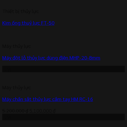
là:
tại
Thiết bị thủy lực
523.000 ₫.
là:
513.000 ₫.
Kìm ống thuỷ lực FT-50
Máy thủy lực
Máy đột lỗ thủy lực dùng điện MHP-20-8mm
-2%
Máy thủy lực
Máy chấn sắt thủy lực cầm tay HM RC-16
Giá
Giá
5.200.000
₫
5.100.000
₫
gốc
hiện
-2%
là:
tại