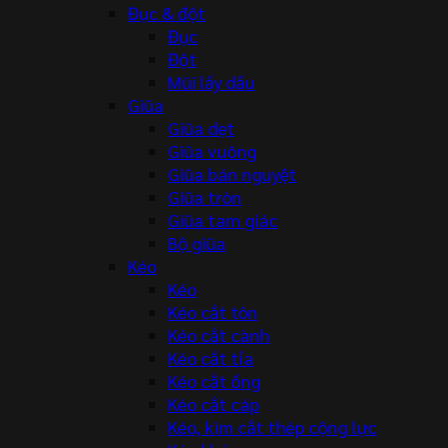
Đục & đột
Đục
Đột
Mũi lấy dấu
Giũa
Giũa dẹt
Giũa vuông
Giũa bán nguyệt
Giũa tròn
Giũa tam giác
Bộ giũa
Kéo
Kéo
Kéo cắt tôn
Kéo cắt cành
Kéo cắt tỉa
Kéo cắt ống
Kéo cắt cáp
Kéo, kìm cắt thép cộng lực