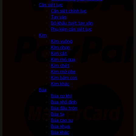
Cần siết lực
Cần siết chỉnh lực
Tay vặn
Bộ khẩu tuýt tay vặn
Phụ kiện cần siết lực
Kìm
Kìm vuông
Kìm nhọn
Kìm cắt
Kìm mỏ quạ
Kìm chết
Kìm mở phe
Kìm bấm cos
Kìm khác
Búa
Búa cơ khí
Búa nhổ đinh
Búa đầu tròn
Búa tạ
Búa cao su
Búa nhựa
Búa khác