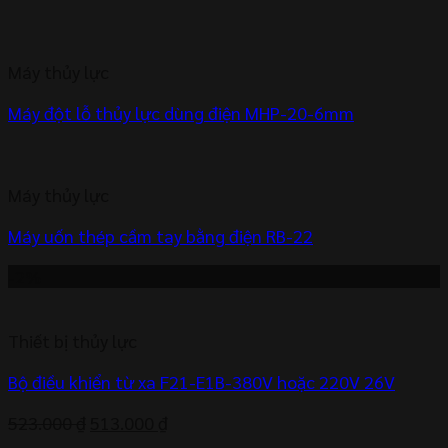
Máy thủy lực
Máy đột lỗ thủy lực dùng điện MHP-20-6mm
Máy thủy lực
Máy uốn thép cầm tay bằng điện RB-22
-2%
Thiết bị thủy lực
Bộ điều khiển từ xa F21-E1B-380V hoặc 220V 26V
Giá
Giá
523.000
₫
513.000
₫
gốc
hiện