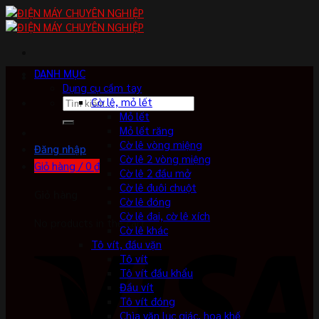
Skip
to
content
DANH MỤC
Dụng cụ cầm tay
Tìm
Cờ lê, mỏ lết
kiếm:
Mỏ lết
Mỏ lết răng
Cờ lê vòng miệng
Đăng nhập
Cờ lê 2 vòng miệng
Giỏ hàng /
0
₫
Cờ lê 2 đầu mở
Cờ lê đuôi chuột
Giỏ hàng
Cờ lê đóng
Cờ lê đai, cờ lê xích
No products in the cart.
Cờ lê khác
Tô vít, đầu vặn
Tô vít
Tô vít đầu khẩu
Đầu vít
Tô vít đóng
Chìa vặn lục giác, hoa khế