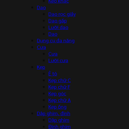
Kéo khác
Dao
Dao rọc giấy
Dao gấp
Lưỡi dao
Dao
Dụng cụ đa năng
Cưa
Cưa
Lưỡi cưa
Kẹp
Ê tô
Kẹp chữ C
Kẹp chữ F
Kẹp góc
Kẹp chữ A
Kẹp ống
Dập ghim, đinh
Dập ghim
Đinh ghim