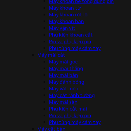
Máy khoan bê tông dùng pin
Máy khoan từ
Máy khoan rút lõi
Máy khoan bàn
Máy vặn vít
Phụ kiện khoan cắt
Pin và phụ kiện pin
Phụ tùng máy cầm tay
Máy mài cắt
Máy mài góc
Máy mài thẳng
Máy mài bàn
Máy đánh bóng
Máy vát mép
Máy cắt rãnh tường
Máy mài sàn
Phụ kiện cắt mài
Pin và phụ kiện pin
Phụ tùng máy cầm tay
Máy cắt bàn