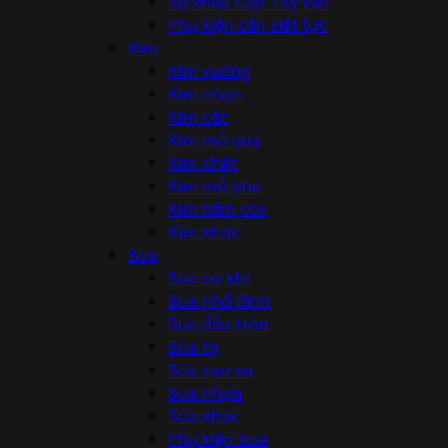
Bộ khẩu tuýt tay vặn
Phụ kiện cần siết lực
Kìm
Kìm vuông
Kìm nhọn
Kìm cắt
Kìm mỏ quạ
Kìm chết
Kìm mở phe
Kìm bấm cos
Kìm khác
Búa
Búa cơ khí
Búa nhổ đinh
Búa đầu tròn
Búa tạ
Búa cao su
Búa nhựa
Búa khác
Phụ kiện búa