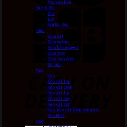
Phụ kiện búa
Đục & đột
Đục
Đột
Mũi lấy dấu
Giũa
Giũa dẹt
Giũa vuông
Giũa bán nguyệt
Giũa tròn
Giũa tam giác
Bộ giũa
Kéo
Kéo
Kéo cắt tôn
Kéo cắt cành
Kéo cắt tỉa
Kéo cắt ống
Kéo cắt cáp
Kéo, kìm cắt thép cộng lực
Kéo khác
Dao
Dao rọc giấy