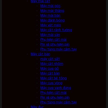
Máy mài cắt
Máy mài góc
Máy mài thẳng
Máy mài bàn
Máy đánh bóng
Máy vát mép
Máy cắt rãnh tường
Máy mài sàn
Phụ kiện cắt mài
Pin và phụ kiện pin
Phụ tùng máy cầm tay
Máy cắt bàn
máy cắt sắt
Máy cắt nhôm
Máy cưa gỗ
Máy cắt bàn
Máy cắt bê tông
Máy cưa vòng
Máy cưa vanh đứng
Phụ kiện cắt mài
Pin và phụ kiện pin
Phụ tùng máy cầm tay
Máy đục