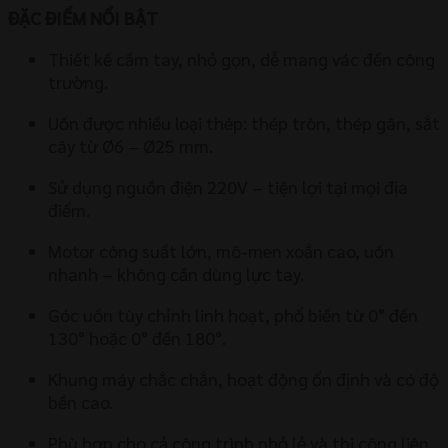
ĐẶC ĐIỂM NỔI BẬT
Thiết kế cầm tay, nhỏ gọn, dễ mang vác đến công
trường.
Uốn được nhiều loại thép: thép tròn, thép gân, sắt
cây từ Ø6 – Ø25 mm.
Sử dụng nguồn điện 220V – tiện lợi tại mọi địa
điểm.
Motor công suất lớn, mô-men xoắn cao, uốn
nhanh – không cần dùng lực tay.
Góc uốn tùy chỉnh linh hoạt, phổ biến từ 0° đến
130° hoặc 0° đến 180°.
Khung máy chắc chắn, hoạt động ổn định và có độ
bền cao.
Phù hợp cho cả công trình nhỏ lẻ và thi công liên