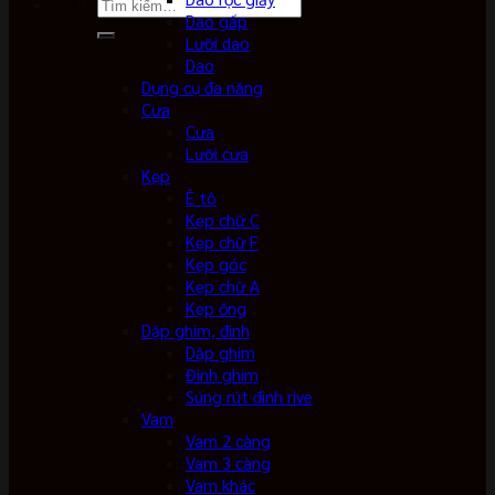
Tìm
Dao gấp
kiếm:
Lưỡi dao
Dao
Dụng cụ đa năng
Cưa
Cưa
Lưỡi cưa
Kẹp
Ê tô
Kẹp chữ C
Kẹp chữ F
Kẹp góc
Kẹp chữ A
Kẹp ống
Dập ghim, đinh
Dập ghim
Đinh ghim
Súng rút đinh rive
Vam
Vam 2 càng
Vam 3 càng
Vam khác