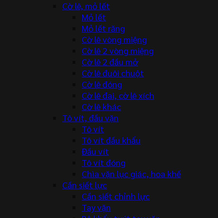
Cờ lê, mỏ lết
Mỏ lết
Mỏ lết răng
Cờ lê vòng miệng
Cờ lê 2 vòng miệng
Cờ lê 2 đầu mở
Cờ lê đuôi chuột
Cờ lê đóng
Cờ lê đai, cờ lê xích
Cờ lê khác
Tô vít, đầu vặn
Tô vít
Tô vít đầu khẩu
Đầu vít
Tô vít đóng
Chìa vặn lục giác, hoa khế
Cần siết lực
Cần siết chỉnh lực
Tay vặn