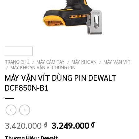
TRANG CHỦ
/
MÁY CẦM TAY
/
MÁY KHOAN
/
MÁY VẶN VÍT
/
MÁY KHOAN VẶN VÍT DÙNG PIN
MÁY VẶN VÍT DÙNG PIN DEWALT
DCF850N-B1
Giá
Giá
3.420.000
₫
3.249.000
₫
gốc
hiện
Thương Hiệu : Dewalt