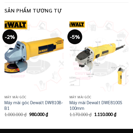
SẢN PHẨM TƯƠNG TỰ
-2%
-5%
MÁY MÀI GÓC
MÁY MÀI GÓC
Máy mài góc Dewalt DW810B-
Máy mài Dewalt DWE8100S
B1
100mm
Giá
Giá
Giá
Giá
1.000.000
₫
980.000
₫
1.170.000
₫
1.110.000
₫
gốc
hiện
gốc
hiện
là:
tại
là:
tại
1.000.000 ₫.
là:
1.170.000 ₫.
là:
980.000 ₫.
1.110.00