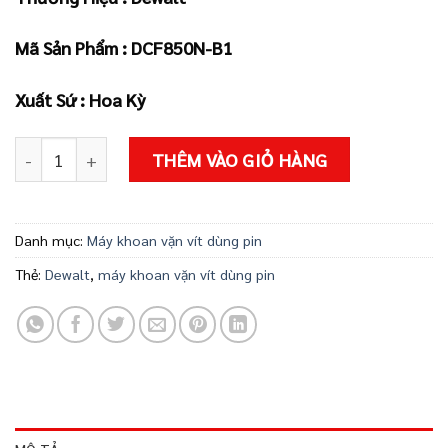
là:
tại
3.420.000 ₫.
là:
Mã Sản Phẩm :
DCF850N-B1
3.249.000 ₫
Xuất Sứ : Hoa Kỳ
MÁY VẶN VÍT DÙNG PIN DEWALT DCF850N-B1 số lượng
THÊM VÀO GIỎ HÀNG
Danh mục:
Máy khoan vặn vít dùng pin
Thẻ:
Dewalt
,
máy khoan vặn vít dùng pin