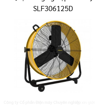
SLF306125D
Công ty Cổ phần Điện máy Chuyên nghiệp
xin giới