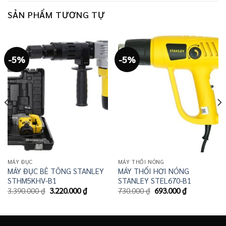
SẢN PHẨM TƯƠNG TỰ
-5%
-5%
00 ₫.
MÁY ĐỤC
MÁY THỔI NÓNG
MÁY ĐỤC BÊ TÔNG STANLEY
MÁY THỔI HƠI NÓNG
STHM5KHV-B1
STANLEY STEL670-B1
Giá
Giá
Giá
Giá
3.390.000
₫
3.220.000
₫
730.000
₫
693.000
₫
gốc
hiện
gốc
hiện
là:
tại
là:
tại
3.390.000 ₫.
là:
730.000 ₫.
là:
3.220.000 ₫.
693.000 ₫.