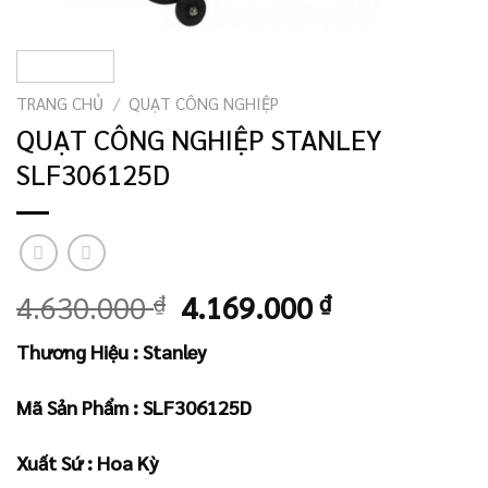
TRANG CHỦ
/
QUẠT CÔNG NGHIỆP
QUẠT CÔNG NGHIỆP STANLEY
SLF306125D
Giá
Giá
4.630.000
₫
4.169.000
₫
gốc
hiện
Thương Hiệu : Stanley
là:
tại
4.630.000 ₫.
là:
Mã Sản Phẩm : SLF306125D
4.169.000 ₫
Xuất Sứ : Hoa Kỳ