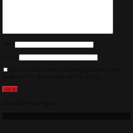
Tên
*
Email
*
Lưu tên của tôi, email, và trang web trong trình
duyệt này cho lần bình luận kế tiếp của tôi.
Sản phẩm tương tự
-10%