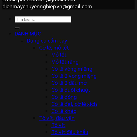
dienmaychuyennghiep.vn@gmail.com
Tìm
kiếm:
DANH MỤC
Dụng cụ cầm tay
Cờ lê, mỏ lết
Mỏ lết
Mỏ lết răng
Cờ lê vòng miệng
Cờ lê 2 vòng miệng
Cờ lê 2 đầu mở
Cờ lê đuôi chuột
Cờ lê đóng
Cờ lê đai, cờ lê xích
Cờ lê khác
Tô vít, đầu vặn
Tô vít
Tô vít đầu khẩu