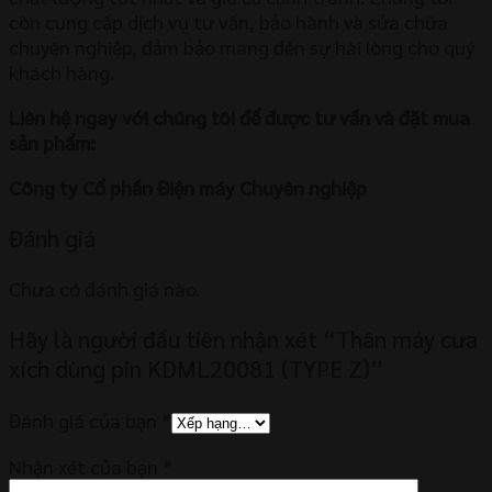
còn cung cấp dịch vụ tư vấn, bảo hành và sửa chữa
chuyên nghiệp, đảm bảo mang đến sự hài lòng cho quý
khách hàng.
Liên hệ ngay với chúng tôi để được tư vấn và đặt mua
sản phẩm:
Công ty Cổ phần Điện máy Chuyên nghiệp
Đánh giá
Chưa có đánh giá nào.
Hãy là người đầu tiên nhận xét “Thân máy cưa
xích dùng pin KDML20081 (TYPE Z)”
Đánh giá của bạn
*
Nhận xét của bạn
*