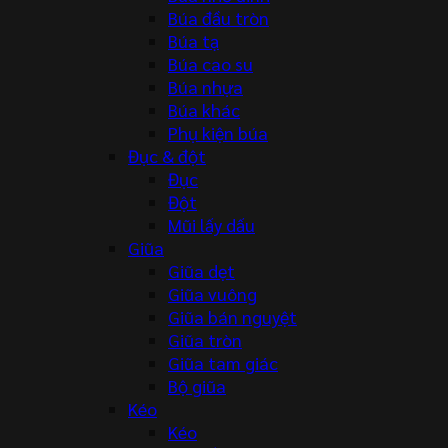
Búa đầu tròn
Búa tạ
Búa cao su
Búa nhựa
Búa khác
Phụ kiện búa
Đục & đột
Đục
Đột
Mũi lấy dấu
Giũa
Giũa dẹt
Giũa vuông
Giũa bán nguyệt
Giũa tròn
Giũa tam giác
Bộ giũa
Kéo
Kéo