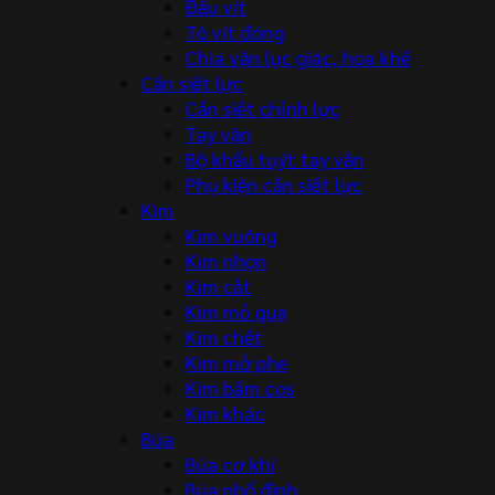
Đầu vít
Tô vít đóng
Chìa vặn lục giác, hoa khế
Cần siết lực
Cần siết chỉnh lực
Tay vặn
Bộ khẩu tuýt tay vặn
Phụ kiện cần siết lực
Kìm
Kìm vuông
Kìm nhọn
Kìm cắt
Kìm mỏ quạ
Kìm chết
Kìm mở phe
Kìm bấm cos
Kìm khác
Búa
Búa cơ khí
Búa nhổ đinh