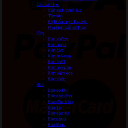
Cần siết lực
Cần siết chỉnh lực
Tay vặn
Bộ khẩu tuýt tay vặn
Phụ kiện cần siết lực
Kìm
Kìm vuông
Kìm nhọn
Kìm cắt
Kìm mỏ quạ
Kìm chết
Kìm mở phe
Kìm bấm cos
Kìm khác
Búa
Búa cơ khí
Búa nhổ đinh
Búa đầu tròn
Búa tạ
Búa cao su
Búa nhựa
Búa khác