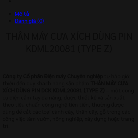
KDML20081
(TYPE
Mô tả
Z)
Đánh giá (0)
số
lượng
THÂN MÁY CƯA XÍCH DÙNG PIN
KDML20081 (TYPE Z)
Công ty Cổ phần Điện máy Chuyên nghiệp
tự hào giới
thiệu đến quý khách hàng sản phẩm
THÂN MÁY CƯA
XÍCH DÙNG PIN DCK KDML20081 (TYPE Z)
– một công
cụ điện cầm tay đa năng, được thiết kế và sản xuất
theo tiêu chuẩn công nghệ tiên tiến, thường được
dùng để cắt các loại cành cây, thân cây, gỗ trong các
công việc làm vườn, nông nghiệp, xây dựng hoặc trang
trí.