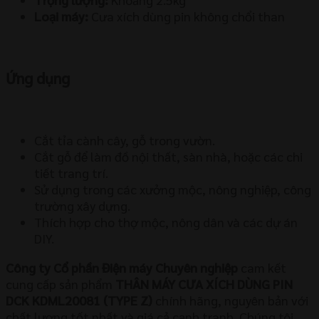
Loại máy:
Cưa xích dùng pin không chổi than
Ứng dụng
Cắt tỉa cành cây, gỗ trong vườn.
Cắt gỗ để làm đồ nội thất, sàn nhà, hoặc các chi
tiết trang trí.
Sử dụng trong các xưởng mộc, nông nghiệp, công
trường xây dựng.
Thích hợp cho thợ mộc, nông dân và các dự án
DIY.
Công ty Cổ phần Điện máy Chuyên nghiệp
cam kết
cung cấp sản phẩm
THÂN MÁY CƯA XÍCH DÙNG PIN
DCK KDML20081 (TYPE Z)
chính hãng, nguyên bản với
chất lượng tốt nhất và giá cả cạnh tranh. Chúng tôi