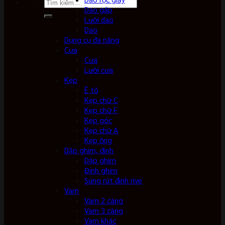
Tìm
Dao gấp
kiếm:
Lưỡi dao
Dao
Dụng cụ đa năng
Cưa
Cưa
Lưỡi cưa
Kẹp
Ê tô
Kẹp chữ C
Kẹp chữ F
Kẹp góc
Kẹp chữ A
Kẹp ống
Dập ghim, đinh
Dập ghim
Đinh ghim
Súng rút đinh rive
Vam
Vam 2 càng
Vam 3 càng
Vam khác