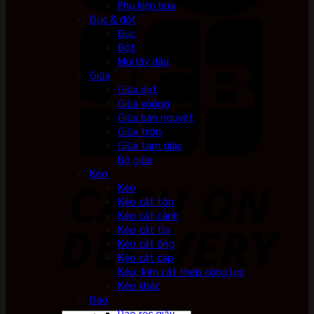
Phụ kiện búa
Đục & đột
Đục
Đột
Mũi lấy dấu
Giũa
Giũa dẹt
Giũa vuông
Giũa bán nguyệt
Giũa tròn
Giũa tam giác
Bộ giũa
Kéo
Kéo
Kéo cắt tôn
Kéo cắt cành
Kéo cắt tỉa
Kéo cắt ống
Kéo cắt cáp
Kéo, kìm cắt thép cộng lực
Kéo khác
Dao
Dao rọc giấy