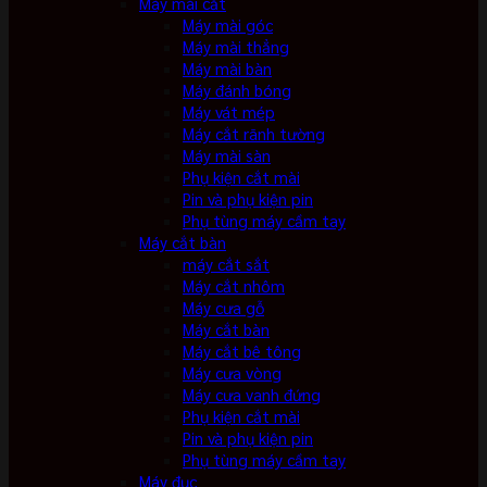
Máy mài cắt
Máy mài góc
Máy mài thẳng
Máy mài bàn
Máy đánh bóng
Máy vát mép
Máy cắt rãnh tường
Máy mài sàn
Phụ kiện cắt mài
Pin và phụ kiện pin
Phụ tùng máy cầm tay
Máy cắt bàn
máy cắt sắt
Máy cắt nhôm
Máy cưa gỗ
Máy cắt bàn
Máy cắt bê tông
Máy cưa vòng
Máy cưa vanh đứng
Phụ kiện cắt mài
Pin và phụ kiện pin
Phụ tùng máy cầm tay
Máy đục