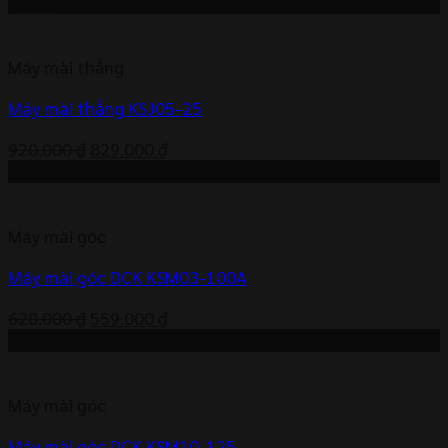
gốc
hiện
-10%
là:
tại
2.050.000 ₫.
là:
Máy mài thẳng
1.845.000 ₫.
Máy mài thẳng KSJ05-25
Giá
Giá
920.000
₫
829.000
₫
gốc
hiện
-10%
là:
tại
920.000 ₫.
là:
Máy mài góc
829.000 ₫.
Máy mài góc DCK KSM03-100A
Giá
Giá
620.000
₫
559.000
₫
gốc
hiện
-10%
là:
tại
620.000 ₫.
là:
Máy mài góc
559.000 ₫.
Máy mài góc DCK KSM10-125