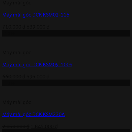
Máy mài góc
Máy mài góc DCK KSM02-115
Giá
Giá
710.000
₫
639.000
₫
gốc
hiện
-10%
là:
tại
710.000 ₫.
là:
Máy mài góc
639.000 ₫.
Máy mài góc DCK KSM09-100S
Giá
Giá
660.000
₫
595.000
₫
gốc
hiện
-10%
là:
tại
660.000 ₫.
là:
Máy mài góc
595.000 ₫.
Máy mài góc DCK KSM230A
Giá
Giá
2.050.000
₫
1.845.000
₫