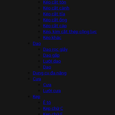
Kéo cắt tôn
Kéo cắt cành
Kéo cắt tỉa
Kéo cắt ống
Kéo cắt cáp
Kéo, kìm cắt thép cộng lực
Kéo khác
Dao
Dao rọc giấy
Dao gấp
Lưỡi dao
Dao
Dụng cụ đa năng
Cưa
Cưa
Lưỡi cưa
Kẹp
Ê tô
Kẹp chữ C
Kẹp chữ F