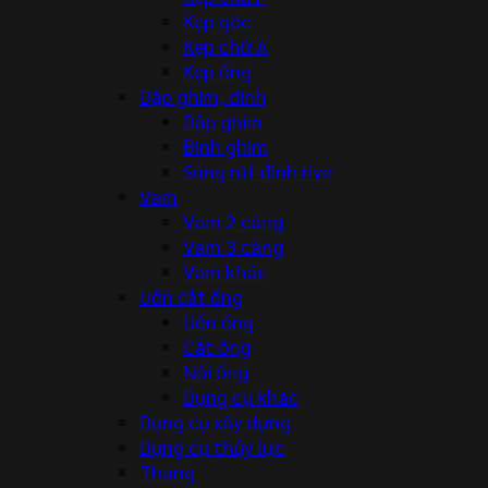
Kẹp góc
Kẹp chữ A
Kẹp ống
Dập ghim, đinh
Dập ghim
Đinh ghim
Súng rút đinh rive
Vam
Vam 2 càng
Vam 3 càng
Vam khác
Uốn cắt ống
Uốn ống
Cắt ống
Nối ống
Dụng cụ khác
Dụng cụ xây dựng
Dụng cụ thủy lực
Thang