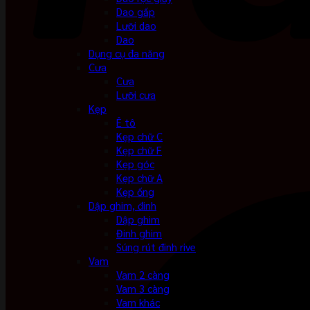
Dao gấp
Lưỡi dao
Dao
Dụng cụ đa năng
Cưa
Cưa
Lưỡi cưa
Kẹp
Ê tô
Kẹp chữ C
Kẹp chữ F
Kẹp góc
Kẹp chữ A
Kẹp ống
Dập ghim, đinh
Dập ghim
Đinh ghim
Súng rút đinh rive
Vam
Vam 2 càng
Vam 3 càng
Vam khác