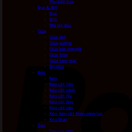
Phụ kiện búa
Đục & đột
Đục
Đột
Mũi lấy dấu
Giũa
Giũa dẹt
Giũa vuông
Giũa bán nguyệt
Giũa tròn
Giũa tam giác
Bộ giũa
Kéo
Kéo
Kéo cắt tôn
Kéo cắt cành
Kéo cắt tỉa
Kéo cắt ống
Kéo cắt cáp
Kéo, kìm cắt thép cộng lực
Kéo khác
Dao
Dao rọc giấy