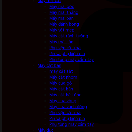
Máy mài cắt
Máy mài góc
Máy mài thẳng
Máy mài bàn
Máy đánh bóng
Máy vát mép
Máy cắt rãnh tường
Máy mài sàn
Phụ kiện cắt mài
Pin và phụ kiện pin
Phụ tùng máy cầm tay
Máy cắt bàn
máy cắt sắt
Máy cắt nhôm
Máy cưa gỗ
Máy cắt bàn
Máy cắt bê tông
Máy cưa vòng
Máy cưa vanh đứng
Phụ kiện cắt mài
Pin và phụ kiện pin
Phụ tùng máy cầm tay
Máy đục