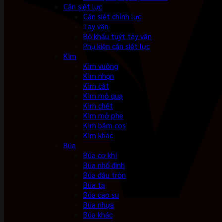
Cần siết lực
Cần siết chỉnh lực
Tay vặn
Bộ khẩu tuýt tay vặn
Phụ kiện cần siết lực
Kìm
Kìm vuông
Kìm nhọn
Kìm cắt
Kìm mỏ quạ
Kìm chết
Kìm mở phe
Kìm bấm cos
Kìm khác
Búa
Búa cơ khí
Búa nhổ đinh
Búa đầu tròn
Búa tạ
Búa cao su
Búa nhựa
Búa khác