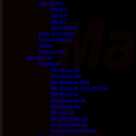
Uốn cắt ống
Uốn ống
Cắt ống
Nối ống
Dụng cụ khác
Dụng cụ xây dựng
Dụng cụ thủy lực
Thang
Dụng cụ khác
Máy cầm tay
Máy khoan
Máy khoan pin
Máy khoan điện
Máy khoan bê tông
Máy khoan bê tông dùng pin
Máy khoan từ
Máy khoan rút lõi
Máy khoan bàn
Máy vặn vít
Phụ kiện khoan cắt
Pin và phụ kiện pin
Phụ tùng máy cầm tay