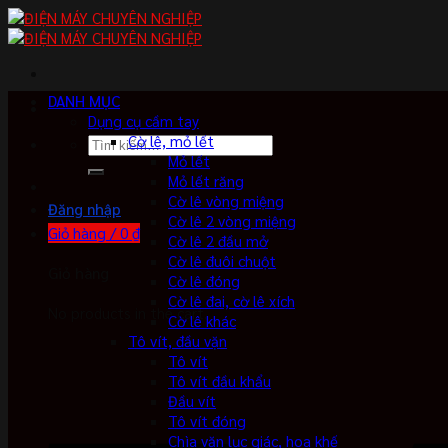
Skip
to
content
DANH MỤC
Dụng cụ cầm tay
Cờ lê, mỏ lết
Tìm
Mỏ lết
kiếm:
Mỏ lết răng
Cờ lê vòng miệng
Đăng nhập
Cờ lê 2 vòng miệng
Giỏ hàng /
0
₫
Cờ lê 2 đầu mở
Cờ lê đuôi chuột
Giỏ hàng
Cờ lê đóng
Cờ lê đai, cờ lê xích
No products in the cart.
Cờ lê khác
Tô vít, đầu vặn
Tô vít
Tô vít đầu khẩu
Đầu vít
Tô vít đóng
Chìa vặn lục giác, hoa khế