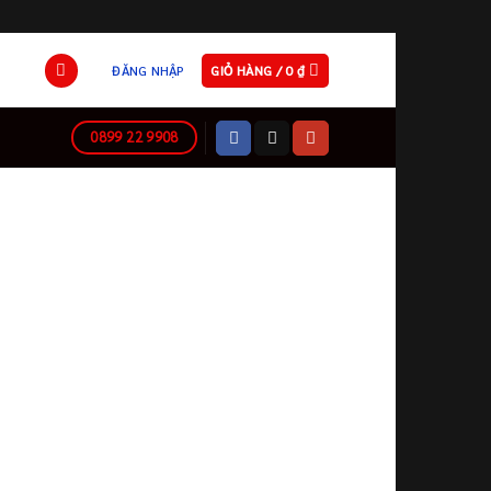
ĐĂNG NHẬP
GIỎ HÀNG /
0
₫
0899 22 9908