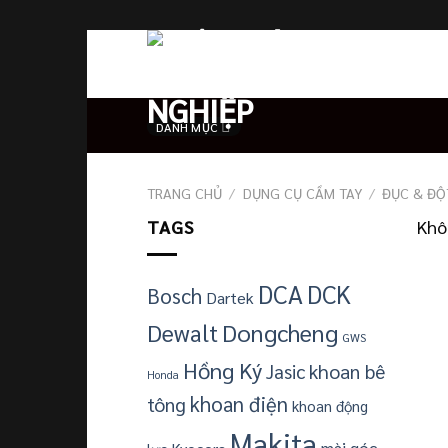
Skip
to
content
DANH MỤC
TRANG CHỦ
/
DỤNG CỤ CẦM TAY
/
ĐỤC & ĐỘ
TAGS
Khô
DCA
DCK
Bosch
Dartek
Dewalt
Dongcheng
GWS
Hồng Ký
khoan bê
Jasic
Honda
khoan điện
tông
khoan động
Makita
mài góc