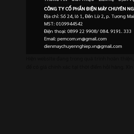
CÔNG TY CỔ PHẦN ĐIỆN MÁY CHUYÊN NG
Địa chỉ: Số 24, lô 1, Đền Lừ 2, p. Tương Mai
MST: 0109944542
Điện thoại: 0899 22 9908/ 084. 9191. 333
Email: pemcom.vn@gmail.com
dienmaychuyennghiep.vn@gmail.com
Hiện website đang trong quá trình hoàn thiện
để có giá chính xác tại thời điểm hỏi hàng. Xi