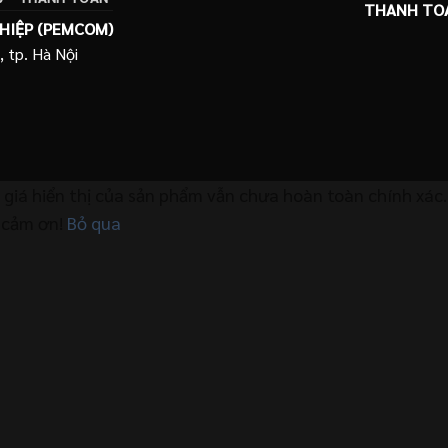
THANH TO
HIỆP (PEMCOM)
, tp. Hà Nội
, giá hiển thị của sản phẩm vẫn chưa hoàn toàn chính xác
n cảm ơn!
Bỏ qua