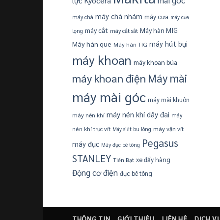
Kyocera
lực
máy chà nhám
máy cưa
máy chà
máy cưa
máy cắt
Máy hàn MIG
máy cắt sắt
lọng
Máy hàn que
máy hút bụi
Máy hàn TIG
máy khoan
máy khoan búa
máy khoan điện
Máy mài
máy mài góc
máy mài khuôn
máy nén khí dây đai
máy nén khí
máy
máy vặn vít
nén khí trục vít
Máy siết bu lông
Pegasus
máy đục
Máy đục bê tông
STANLEY
xe đẩy hàng
Tiến Đạt
Động cơ điện
đục bê tông
THÔNG TIN
GIỚI THIỆU
LIÊN HỆ
DỊCH V