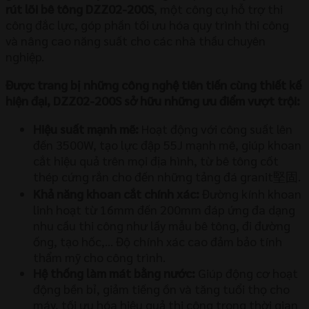
rút lõi bê tông DZZ02-200S
, một công cụ hỗ trợ thi
công đắc lực, góp phần tối ưu hóa quy trình thi công
và nâng cao năng suất cho các nhà thầu chuyên
nghiệp.
Được trang bị những công nghệ tiên tiến cùng thiết kế
hiện đại, DZZ02-200S sở hữu những ưu điểm vượt trội:
Hiệu suất mạnh mẽ:
Hoạt động với công suất lên
đến 3500W, tạo lực đập 55J mạnh mẽ, giúp khoan
cắt hiệu quả trên mọi địa hình, từ bê tông cốt
thép cứng rắn cho đến những tảng đá granit堅固.
Khả năng khoan cắt chính xác:
Đường kính khoan
linh hoạt từ 16mm đến 200mm đáp ứng đa dạng
nhu cầu thi công như lấy mẫu bê tông, đi đường
ống, tạo hốc,… Độ chính xác cao đảm bảo tính
thẩm mỹ cho công trình.
Hệ thống làm mát bằng nước:
Giúp động cơ hoạt
động bền bỉ, giảm tiếng ồn và tăng tuổi thọ cho
máy, tối ưu hóa hiệu quả thi công trong thời gian