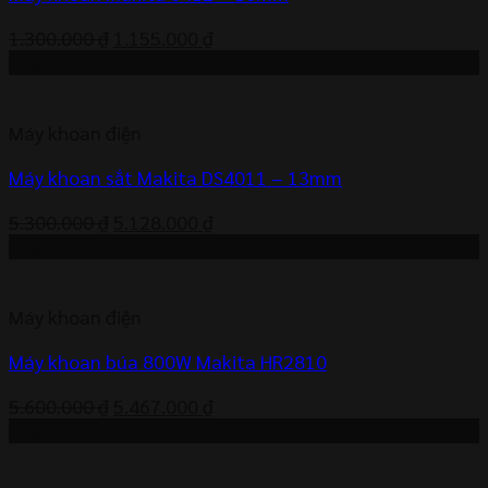
Giá
Giá
1.300.000
₫
1.155.000
₫
gốc
hiện
-3%
là:
tại
1.300.000 ₫.
là:
Máy khoan điện
1.155.000 ₫.
Máy khoan sắt Makita DS4011 – 13mm
Giá
Giá
5.300.000
₫
5.128.000
₫
gốc
hiện
-2%
là:
tại
5.300.000 ₫.
là:
Máy khoan điện
5.128.000 ₫.
Máy khoan búa 800W Makita HR2810
Giá
Giá
5.600.000
₫
5.467.000
₫
gốc
hiện
-5%
là:
tại
5.600.000 ₫.
là: