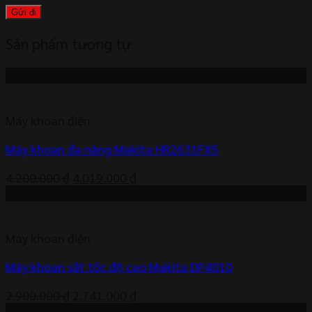
Sản phẩm tương tự
-4%
Máy khoan điện
Máy khoan đa năng Makita HR2631FX5
Giá
Giá
4.200.000
₫
4.019.000
₫
gốc
hiện
-5%
là:
tại
4.200.000 ₫.
là:
Máy khoan điện
4.019.000 ₫.
Máy khoan sắt tốc độ cao Makita DP4010
Giá
Giá
2.900.000
₫
2.741.000
₫
gốc
hiện
-6%