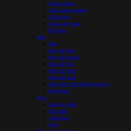
Giũa vuông
Giũa bán nguyệt
Giũa tròn
Giũa tam giác
Bộ giũa
Kéo
Kéo
Kéo cắt tôn
Kéo cắt cành
Kéo cắt tỉa
Kéo cắt ống
Kéo cắt cáp
Kéo, kìm cắt thép cộng lực
Kéo khác
Dao
Dao rọc giấy
Dao gấp
Lưỡi dao
Dao
Dụng cụ đa năng