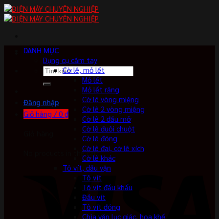
Skip
to
content
DANH MỤC
Dụng cụ cầm tay
Tìm
Cờ lê, mỏ lết
kiếm:
Mỏ lết
Mỏ lết răng
Cờ lê vòng miệng
Đăng nhập
Cờ lê 2 vòng miệng
Giỏ hàng /
0
₫
Cờ lê 2 đầu mở
Cờ lê đuôi chuột
Giỏ hàng
Cờ lê đóng
Cờ lê đai, cờ lê xích
No products in the cart.
Cờ lê khác
Tô vít, đầu vặn
Tô vít
Tô vít đầu khẩu
Đầu vít
Tô vít đóng
Chìa vặn lục giác, hoa khế