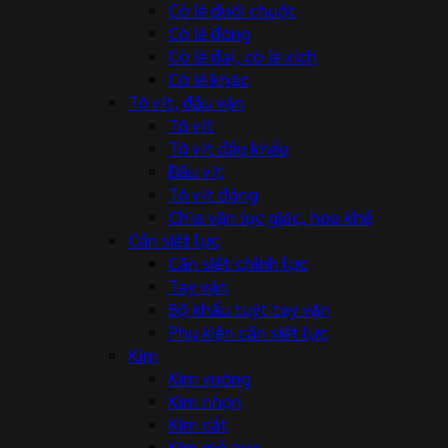
Cờ lê đuôi chuột
Cờ lê đóng
Cờ lê đai, cờ lê xích
Cờ lê khác
Tô vít, đầu vặn
Tô vít
Tô vít đầu khẩu
Đầu vít
Tô vít đóng
Chìa vặn lục giác, hoa khế
Cần siết lực
Cần siết chỉnh lực
Tay vặn
Bộ khẩu tuýt tay vặn
Phụ kiện cần siết lực
Kìm
Kìm vuông
Kìm nhọn
Kìm cắt
Kìm mỏ quạ