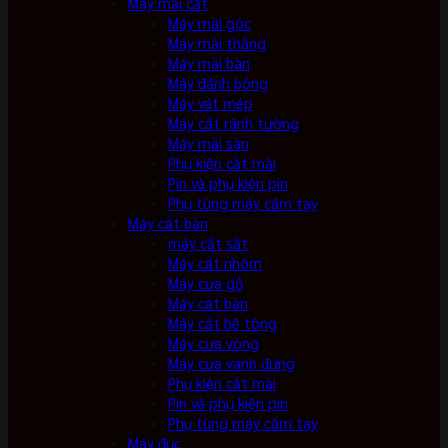
Máy mài cắt
Máy mài góc
Máy mài thẳng
Máy mài bàn
Máy đánh bóng
Máy vát mép
Máy cắt rãnh tường
Máy mài sàn
Phụ kiện cắt mài
Pin và phụ kiện pin
Phụ tùng máy cầm tay
Máy cắt bàn
máy cắt sắt
Máy cắt nhôm
Máy cưa gỗ
Máy cắt bàn
Máy cắt bê tông
Máy cưa vòng
Máy cưa vanh đứng
Phụ kiện cắt mài
Pin và phụ kiện pin
Phụ tùng máy cầm tay
Máy đục