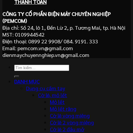
THANH TOÁN
CÔNG TY CỔ PHẦN ĐIỆN MÁY CHUYÊN NGHIỆP
(PEMCOM)
Địa chỉ: Số 24, lô 1, Đền Lừ 2, p. Tương Mai, tp. Hà Nội
MST: 0109944542
Điện thoại: 0899 22 9908/ 084. 9191. 333
Email: pemcom.vn@gmail.com
dienmaychuyennghiep.vn@gmail.com
Tìm
kiếm:
DANH MỤC
Dụng cụ cầm tay
Cờ lê, mỏ lết
Mỏ lết
Mỏ lết răng
Cờ lê vòng miệng
Cờ lê 2 vòng miệng
Cờ lê 2 đầu mở