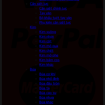
Cần siết lực
Cần siết chỉnh lực
Tay vặn
Bộ khẩu tuýt tay vặn
Phụ kiện cần siết lực
Kìm
Kìm vuông
Kìm nhọn
Kìm cắt
Kìm mỏ quạ
Kìm chết
Kìm mở phe
Kìm bấm cos
Kìm khác
Búa
Búa cơ khí
Búa nhổ đinh
Búa đầu tròn
Búa tạ
Búa cao su
Búa nhựa
Búa khác