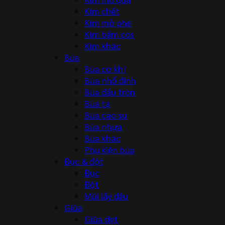
Kìm chết
Kìm mở phe
Kìm bấm cos
Kìm khác
Búa
Búa cơ khí
Búa nhổ đinh
Búa đầu tròn
Búa tạ
Búa cao su
Búa nhựa
Búa khác
Phụ kiện búa
Đục & đột
Đục
Đột
Mũi lấy dấu
Giũa
Giũa dẹt