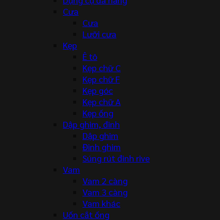
Cưa
Cưa
Lưỡi cưa
Kẹp
Ê tô
Kẹp chữ C
Kẹp chữ F
Kẹp góc
Kẹp chữ A
Kẹp ống
Dập ghim, đinh
Dập ghim
Đinh ghim
Súng rút đinh rive
Vam
Vam 2 càng
Vam 3 càng
Vam khác
Uốn cắt ống