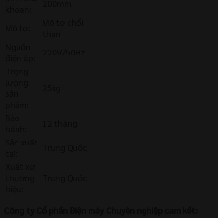
200mm
khoan:
Mô tơ chổi
Mô tơ:
than
Nguồn
220V/50Hz
điện áp:
Trọng
lượng
25kg
sản
phẩm:
Bảo
12 tháng
hành:
Sản xuất
Trung Quốc
tại:
Xuất xứ
thương
Trung Quốc
hiệu:
Công ty Cổ phần Điện máy Chuyên nghiệp cam kết: