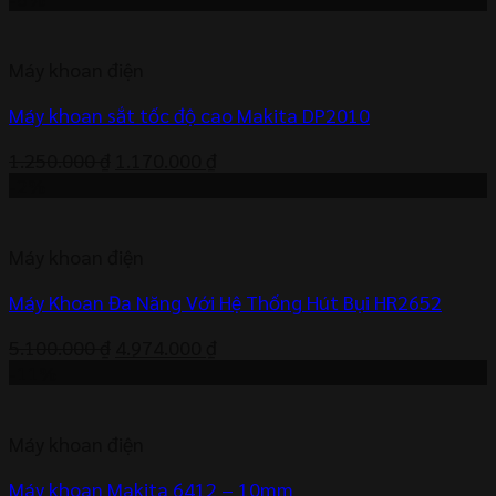
là:
tại
2.900.000 ₫.
là:
Máy khoan điện
2.741.000 ₫.
Máy khoan sắt tốc độ cao Makita DP2010
Giá
Giá
1.250.000
₫
1.170.000
₫
gốc
hiện
-2%
là:
tại
1.250.000 ₫.
là:
Máy khoan điện
1.170.000 ₫.
Máy Khoan Đa Năng Với Hệ Thống Hút Bụi HR2652
Giá
Giá
5.100.000
₫
4.974.000
₫
gốc
hiện
-11%
là:
tại
5.100.000 ₫.
là:
Máy khoan điện
4.974.000 ₫.
Máy khoan Makita 6412 – 10mm