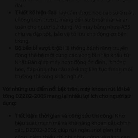
dài.
Thiết kế hiện đại:
Tay cầm được bọc cao su êm ái,
chống trơn trượt, mang đến sự thoải mái và an
toàn cho người sử dụng. Vỏ máy bằng nhựa ABS
chịu va đập tốt, bảo vệ tối ưu cho động cơ bên
trong.
Độ bền bỉ vượt trội:
Hệ thống bánh răng truyền
động thế hệ mới cùng các vòng bi nhập khẩu từ
Nhật Bản giúp máy hoạt động ổn định, ít hỏng
hóc, đáp ứng nhu cầu sử dụng liên tục trong môi
trường thi công khắc nghiệt.
Với những ưu điểm nổi bật trên, máy khoan rút lõi bê
tông DZZ02-200S mang lại nhiều lợi ích cho người sử
dụng:
Tiết kiệm thời gian và công sức thi công:
Nhờ
hiệu suất mạnh mẽ và khả năng khoan cắt chính
xác, DZZ02-200S giúp rút ngắn thời gian thi
công, giảm thiểu chi phí nhân công và nâng cao