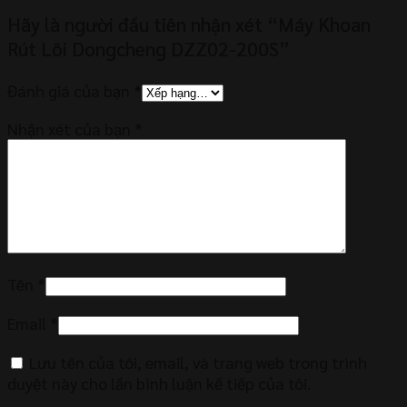
Hãy là người đầu tiên nhận xét “Máy Khoan
Rút Lõi Dongcheng DZZ02-200S”
Đánh giá của bạn
*
Nhận xét của bạn
*
Tên
*
Email
*
Lưu tên của tôi, email, và trang web trong trình
duyệt này cho lần bình luận kế tiếp của tôi.