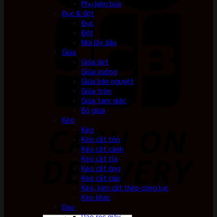
Phụ kiện búa
Đục & đột
Đục
Đột
Mũi lấy dấu
Giũa
Giũa dẹt
Giũa vuông
Giũa bán nguyệt
Giũa tròn
Giũa tam giác
Bộ giũa
Kéo
Kéo
Kéo cắt tôn
Kéo cắt cành
Kéo cắt tỉa
Kéo cắt ống
Kéo cắt cáp
Kéo, kìm cắt thép cộng lực
Kéo khác
Dao
Dao rọc giấy