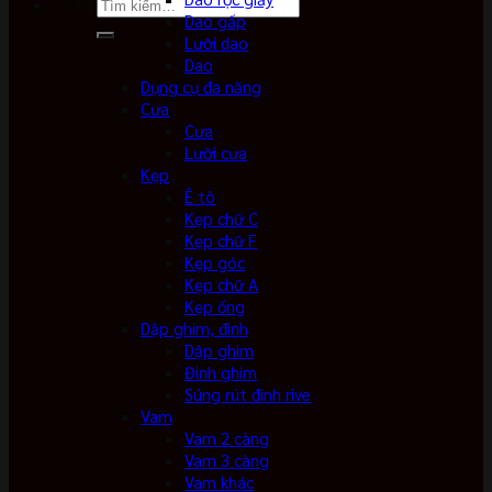
Tìm
Dao gấp
kiếm:
Lưỡi dao
Dao
Dụng cụ đa năng
Cưa
Cưa
Lưỡi cưa
Kẹp
Ê tô
Kẹp chữ C
Kẹp chữ F
Kẹp góc
Kẹp chữ A
Kẹp ống
Dập ghim, đinh
Dập ghim
Đinh ghim
Súng rút đinh rive
Vam
Vam 2 càng
Vam 3 càng
Vam khác