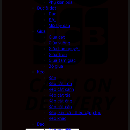
Phụ kiện búa
Đục & đột
Đục
Đột
Mũi lấy dấu
Giũa
Giũa dẹt
Giũa vuông
Giũa bán nguyệt
Giũa tròn
Giũa tam giác
Bộ giũa
Kéo
Kéo
Kéo cắt tôn
Kéo cắt cành
Kéo cắt tỉa
Kéo cắt ống
Kéo cắt cáp
Kéo, kìm cắt thép cộng lực
Kéo khác
Dao
Dao rọc giấy