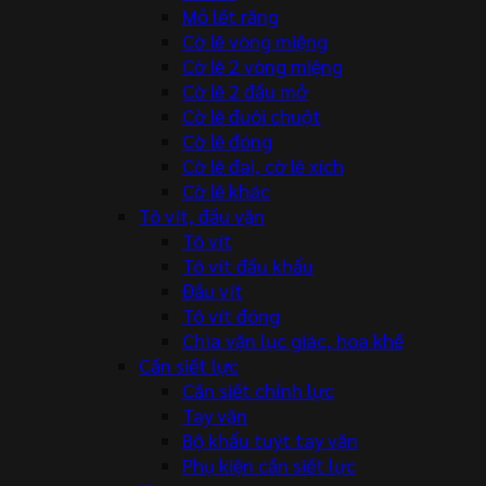
Mỏ lết răng
Cờ lê vòng miệng
Cờ lê 2 vòng miệng
Cờ lê 2 đầu mở
Cờ lê đuôi chuột
Cờ lê đóng
Cờ lê đai, cờ lê xích
Cờ lê khác
Tô vít, đầu vặn
Tô vít
Tô vít đầu khẩu
Đầu vít
Tô vít đóng
Chìa vặn lục giác, hoa khế
Cần siết lực
Cần siết chỉnh lực
Tay vặn
Bộ khẩu tuýt tay vặn
Phụ kiện cần siết lực