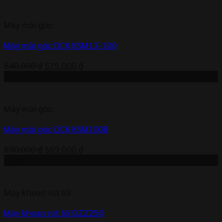
là:
tại
620.000 ₫.
là:
Máy mài góc
559.000 ₫.
Máy mài góc DCK KSM13-100
Giá
Giá
640.000
₫
575.000
₫
gốc
hiện
-10%
là:
tại
640.000 ₫.
là:
Máy mài góc
575.000 ₫.
Máy mài góc DCK KSM100B
Giá
Giá
630.000
₫
569.000
₫
gốc
hiện
-10%
là:
tại
630.000 ₫.
là:
Máy khoan rút lõi
569.000 ₫.
Máy khoan rút lõi DZZ250