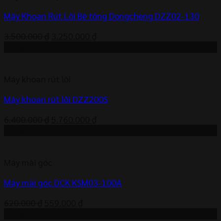
Máy Khoan Rút Lõi Bê tông Dongcheng DZZ02-130
Giá
Giá
3.500.000
₫
3.250.000
₫
gốc
hiện
-10%
là:
tại
3.500.000 ₫.
là:
Máy khoan rút lõi
3.250.000 ₫.
Máy khoan rút lõi DZZ200S
Giá
Giá
6.400.000
₫
5.760.000
₫
gốc
hiện
-10%
là:
tại
6.400.000 ₫.
là:
Máy mài góc
5.760.000 ₫.
Máy mài góc DCK KSM03-100A
Giá
Giá
620.000
₫
559.000
₫
gốc
hiện
-10%