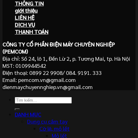
THÔNG TIN
giới thiệu
LIÊN HỆ
DỊCH VỤ
THANH TOÁN
CÔNG TY CỔ PHẦN ĐIỆN MÁY CHUYÊN NGHIỆP
(PEMCOM)
Địa chỉ: Số 24, lô 1, Đền Lừ 2, p. Tương Mai, tp. Hà Nội
MST: 0109944542
Điện thoại: 0899 22 9908/ 084. 9191. 333
Email: pemcom.vn@gmail.com
dienmaychuyennghiep.vn@gmail.com
Tìm
kiếm:
DANH MỤC
Dụng cụ cầm tay
Cờ lê, mỏ lết
Mỏ lết