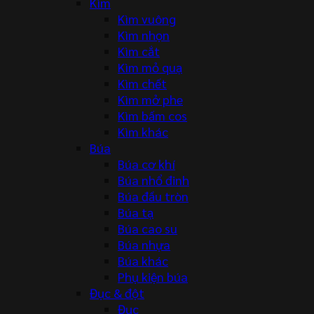
Kìm
Kìm vuông
Kìm nhọn
Kìm cắt
Kìm mỏ quạ
Kìm chết
Kìm mở phe
Kìm bấm cos
Kìm khác
Búa
Búa cơ khí
Búa nhổ đinh
Búa đầu tròn
Búa tạ
Búa cao su
Búa nhựa
Búa khác
Phụ kiện búa
Đục & đột
Đục