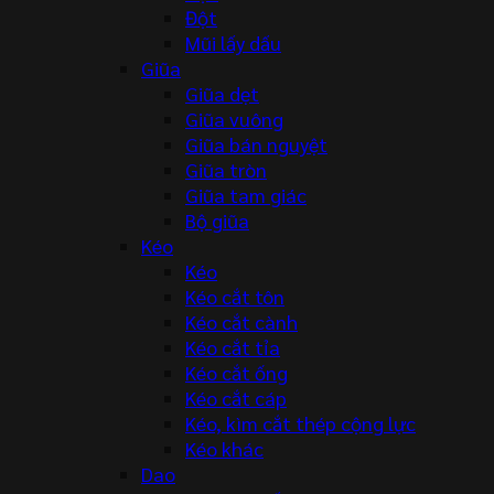
Đột
Mũi lấy dấu
Giũa
Giũa dẹt
Giũa vuông
Giũa bán nguyệt
Giũa tròn
Giũa tam giác
Bộ giũa
Kéo
Kéo
Kéo cắt tôn
Kéo cắt cành
Kéo cắt tỉa
Kéo cắt ống
Kéo cắt cáp
Kéo, kìm cắt thép cộng lực
Kéo khác
Dao