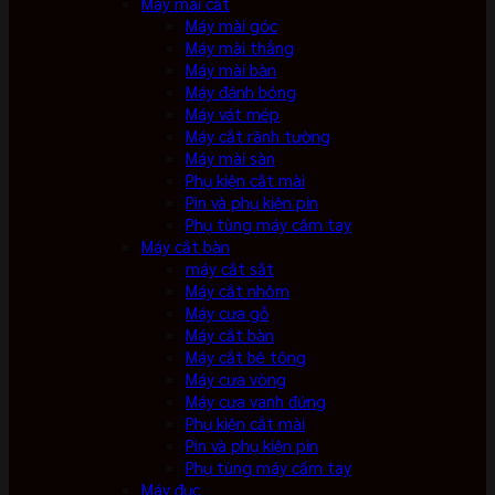
Máy mài cắt
Máy mài góc
Máy mài thẳng
Máy mài bàn
Máy đánh bóng
Máy vát mép
Máy cắt rãnh tường
Máy mài sàn
Phụ kiện cắt mài
Pin và phụ kiện pin
Phụ tùng máy cầm tay
Máy cắt bàn
máy cắt sắt
Máy cắt nhôm
Máy cưa gỗ
Máy cắt bàn
Máy cắt bê tông
Máy cưa vòng
Máy cưa vanh đứng
Phụ kiện cắt mài
Pin và phụ kiện pin
Phụ tùng máy cầm tay
Máy đục