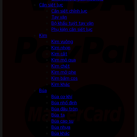
Cần siết lực
Cần siết chỉnh lực
Tay vặn
Bộ khẩu tuýt tay vặn
Phụ kiện cần siết lực
Kìm
Kìm vuông
Kìm nhọn
Kìm cắt
Kìm mỏ quạ
Kìm chết
Kìm mở phe
Kìm bấm cos
Kìm khác
Búa
Búa cơ khí
Búa nhổ đinh
Búa đầu tròn
Búa tạ
Búa cao su
Búa nhựa
Búa khác