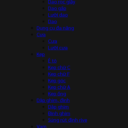
Dao rọc giấy
Dao gấp
Lưỡi dao
Dao
Dụng cụ đa năng
Cưa
Cưa
Lưỡi cưa
Kẹp
Ê tô
Kẹp chữ C
Kẹp chữ F
Kẹp góc
Kẹp chữ A
Kẹp ống
Dập ghim, đinh
Dập ghim
Đinh ghim
Súng rút đinh rive
Vam