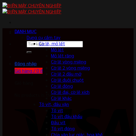
Skip
to
content
DANH MỤC
Dụng cụ cầm tay
Tìm
Cờ lê, mỏ lết
kiếm:
Mỏ lết
Mỏ lết răng
Cờ lê vòng miệng
Đăng nhập
Cờ lê 2 vòng miệng
Giỏ hàng /
0
₫
Cờ lê 2 đầu mở
Cờ lê đuôi chuột
Giỏ hàng
Cờ lê đóng
Cờ lê đai, cờ lê xích
No products in the cart.
Cờ lê khác
Tô vít, đầu vặn
Tô vít
Tô vít đầu khẩu
Đầu vít
Tô vít đóng
Chìa vặn lục giác, hoa khế