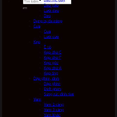
Tìm
Dao gấp
kiếm:
Lưỡi dao
Dao
Dụng cụ đa năng
Cưa
Cưa
Lưỡi cưa
Kẹp
Ê tô
Kẹp chữ C
Kẹp chữ F
Kẹp góc
Kẹp chữ A
Kẹp ống
Dập ghim, đinh
Dập ghim
Đinh ghim
Súng rút đinh rive
Vam
Vam 2 càng
Vam 3 càng
Vam khác