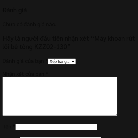
Đánh giá
Chưa có đánh giá nào.
Hãy là người đầu tiên nhận xét “Máy khoan rút
lõi bê tông KZZ02-130”
Đánh giá của bạn
*
Nhận xét của bạn
*
Tên
*