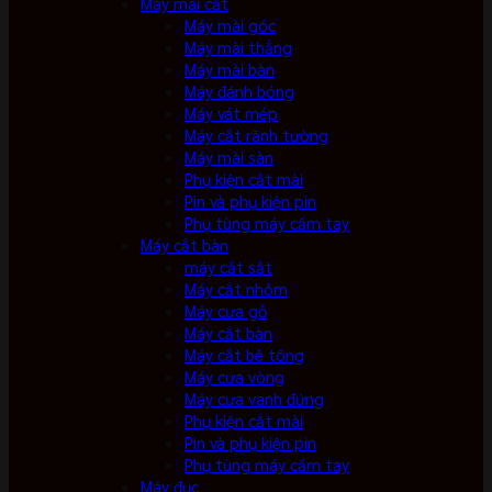
Máy mài cắt
Máy mài góc
Máy mài thẳng
Máy mài bàn
Máy đánh bóng
Máy vát mép
Máy cắt rãnh tường
Máy mài sàn
Phụ kiện cắt mài
Pin và phụ kiện pin
Phụ tùng máy cầm tay
Máy cắt bàn
máy cắt sắt
Máy cắt nhôm
Máy cưa gỗ
Máy cắt bàn
Máy cắt bê tông
Máy cưa vòng
Máy cưa vanh đứng
Phụ kiện cắt mài
Pin và phụ kiện pin
Phụ tùng máy cầm tay
Máy đục