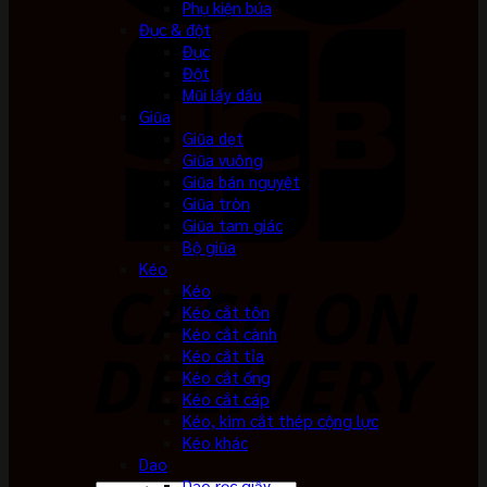
Phụ kiện búa
Đục & đột
Đục
Đột
Mũi lấy dấu
Giũa
Giũa dẹt
Giũa vuông
Giũa bán nguyệt
Giũa tròn
Giũa tam giác
Bộ giũa
Kéo
Kéo
Kéo cắt tôn
Kéo cắt cành
Kéo cắt tỉa
Kéo cắt ống
Kéo cắt cáp
Kéo, kìm cắt thép cộng lực
Kéo khác
Dao
Dao rọc giấy