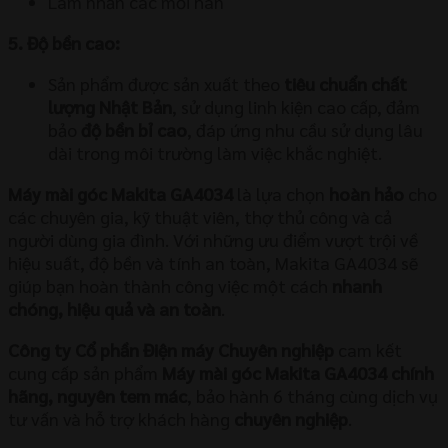
Làm nhẵn các mối hàn
5. Độ bền cao:
Sản phẩm được sản xuất theo
tiêu chuẩn chất
lượng Nhật Bản
, sử dụng linh kiện cao cấp, đảm
bảo
độ bền bỉ cao
, đáp ứng nhu cầu sử dụng lâu
dài trong môi trường làm việc khắc nghiệt.
Máy mài góc Makita GA4034
là lựa chọn
hoàn hảo
cho
các chuyên gia, kỹ thuật viên, thợ thủ công và cả
người dùng gia đình. Với những ưu điểm vượt trội về
hiệu suất, độ bền và tính an toàn, Makita GA4034 sẽ
giúp bạn hoàn thành công việc một cách
nhanh
chóng, hiệu quả và an toàn
.
Công ty Cổ phần Điện máy Chuyên nghiệp
cam kết
cung cấp sản phẩm
Máy mài góc Makita GA4034
chính
hãng, nguyên tem mác
, bảo hành 6 tháng cùng dịch vụ
tư vấn và hỗ trợ khách hàng
chuyên nghiệp
.