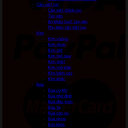
Cần siết lực
Cần siết chỉnh lực
Tay vặn
Bộ khẩu tuýt tay vặn
Phụ kiện cần siết lực
Kìm
Kìm vuông
Kìm nhọn
Kìm cắt
Kìm mỏ quạ
Kìm chết
Kìm mở phe
Kìm bấm cos
Kìm khác
Búa
Búa cơ khí
Búa nhổ đinh
Búa đầu tròn
Búa tạ
Búa cao su
Búa nhựa
Búa khác