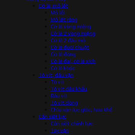
Cờ lê, mỏ lết
Mỏ lết
Mỏ lết răng
Cờ lê vòng miệng
Cờ lê 2 vòng miệng
Cờ lê 2 đầu mở
Cờ lê đuôi chuột
Cờ lê đóng
Cờ lê đai, cờ lê xích
Cờ lê khác
Tô vít, đầu vặn
Tô vít
Tô vít đầu khẩu
Đầu vít
Tô vít đóng
Chìa vặn lục giác, hoa khế
Cần siết lực
Cần siết chỉnh lực
Tay vặn