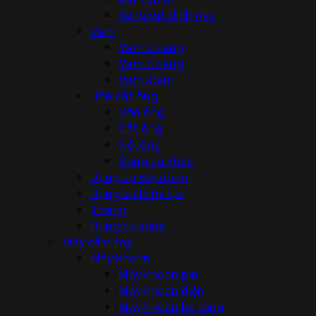
Súng rút đinh rive
Vam
Vam 2 càng
Vam 3 càng
Vam khác
Uốn cắt ống
Uốn ống
Cắt ống
Nối ống
Dụng cụ khác
Dụng cụ xây dựng
Dụng cụ thủy lực
Thang
Dụng cụ khác
Máy cầm tay
Máy khoan
Máy khoan pin
Máy khoan điện
Máy khoan bê tông