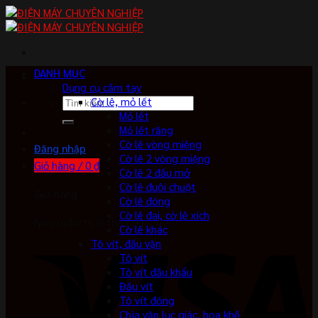
Skip
to
content
DANH MỤC
Dụng cụ cầm tay
Tìm
Cờ lê, mỏ lết
kiếm:
Mỏ lết
Mỏ lết răng
Cờ lê vòng miệng
Đăng nhập
Cờ lê 2 vòng miệng
Giỏ hàng /
0
₫
Cờ lê 2 đầu mở
Cờ lê đuôi chuột
Giỏ hàng
Cờ lê đóng
Cờ lê đai, cờ lê xích
No products in the cart.
Cờ lê khác
Tô vít, đầu vặn
Tô vít
Tô vít đầu khẩu
Đầu vít
Tô vít đóng
Chìa vặn lục giác, hoa khế