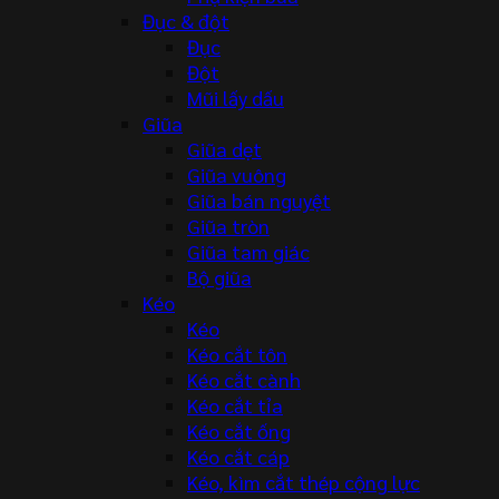
Đục & đột
Đục
Đột
Mũi lấy dấu
Giũa
Giũa dẹt
Giũa vuông
Giũa bán nguyệt
Giũa tròn
Giũa tam giác
Bộ giũa
Kéo
Kéo
Kéo cắt tôn
Kéo cắt cành
Kéo cắt tỉa
Kéo cắt ống
Kéo cắt cáp
Kéo, kìm cắt thép cộng lực