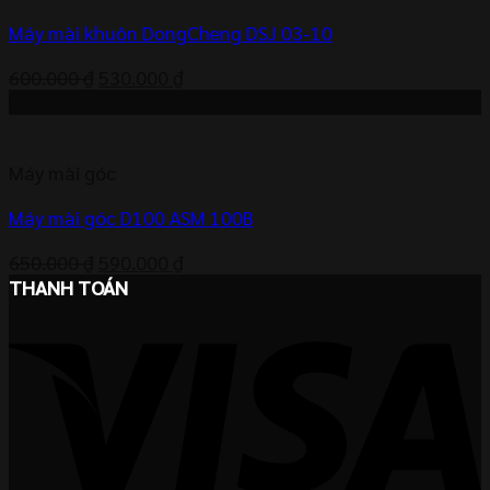
Máy mài khuôn DongCheng DSJ 03-10
Giá
Giá
600.000
₫
530.000
₫
gốc
hiện
-9%
là:
tại
600.000 ₫.
là:
Máy mài góc
530.000 ₫.
Máy mài góc D100 ASM 100B
Giá
Giá
650.000
₫
590.000
₫
gốc
hiện
THANH TOÁN
là:
tại
650.000 ₫.
là:
590.000 ₫.