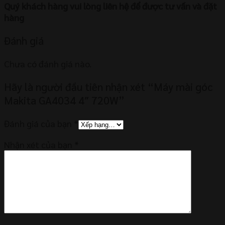
Quý khách hàng vui lòng liên hệ để được tư vấn và đặt
hàng
Đánh giá
Chưa có đánh giá nào.
Hãy là người đầu tiên nhận xét “Máy mài góc
Makita GA4034 4″ 720W”
Đánh giá của bạn
*
Nhận xét của bạn
*