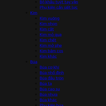
Bộ khẩu tuýt tay vặn
Phụ kiện cần siết lực
Kìm
Kìm vuông
Kìm nhọn
Kìm cắt
Kìm mỏ quạ
Kìm chết
Kìm mở phe
Kìm bấm cos
Kìm khác
Búa
Búa cơ khí
Búa nhổ đinh
Búa đầu tròn
Búa tạ
Búa cao su
Búa nhựa
Búa khác
Phụ kiện búa