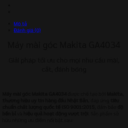
4"
720W
số
Mô tả
lượng
Đánh giá (0)
Máy mài góc Makita GA4034
Giải pháp tối ưu cho mọi nhu cầu mài,
cắt, đánh bóng
Máy mài góc Makita GA4034
được chế tạo bởi
Makita
,
thương hiệu uy tín hàng đầu Nhật Bản
, đáp ứng
tiêu
chuẩn chất lượng quốc tế ISO 9001:2015
, đảm bảo
độ
bền bỉ
và
hiệu quả hoạt động vượt trội
. Sản phẩm sở
hữu những ưu điểm nổi bật sau: