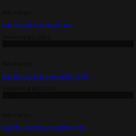
600.000 ₫.
là:
Máy mài góc
550.000 ₫.
Máy mài góc DCA ASM06-100
Giá
Giá
700.000
₫
636.000
₫
gốc
hiện
-90%
là:
tại
700.000 ₫.
là:
Máy mài góc
636.000 ₫.
Máy Mài Góc Dongcheng DSM10-100
Giá
Giá
9.000.000
₫
860.000
₫
gốc
hiện
-5%
là:
tại
9.000.000 ₫.
là:
Máy mài góc
860.000 ₫.
Máy Mài Góc Dongcheng DSM150A