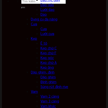
Tìm
Dao gấp
kiếm:
Lưỡi dao
Dao
Dụng cụ đa năng
Cưa
Cưa
Lưỡi cưa
Kẹp
Ê tô
Kẹp chữ C
Kẹp chữ F
Kẹp góc
Kẹp chữ A
Kẹp ống
Dập ghim, đinh
Dập ghim
Đinh ghim
Súng rút đinh rive
Vam
Vam 2 càng
Vam 3 càng
Vam khác