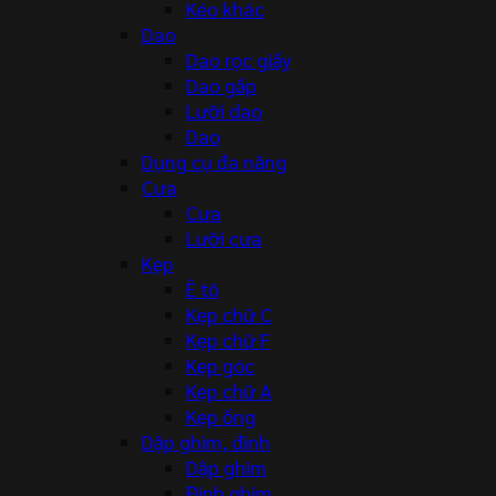
Kéo khác
Dao
Dao rọc giấy
Dao gấp
Lưỡi dao
Dao
Dụng cụ đa năng
Cưa
Cưa
Lưỡi cưa
Kẹp
Ê tô
Kẹp chữ C
Kẹp chữ F
Kẹp góc
Kẹp chữ A
Kẹp ống
Dập ghim, đinh
Dập ghim
Đinh ghim