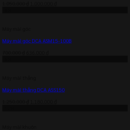
Giá
Giá
1.050.000
₫
1.000.000
₫
gốc
hiện
-9%
là:
tại
1.050.000 ₫.
là:
Máy mài góc
1.000.000 ₫.
Máy mài góc DCA ASM15-100B
Giá
Giá
700.000
₫
636.000
₫
gốc
hiện
-6%
là:
tại
700.000 ₫.
là:
Máy mài thẳng
636.000 ₫.
Máy mài thẳng DCA ASS150
Giá
Giá
1.250.000
₫
1.180.000
₫
gốc
hiện
-12%
là:
tại
1.250.000 ₫.
là:
Máy mài khuôn
1.180.000 ₫.