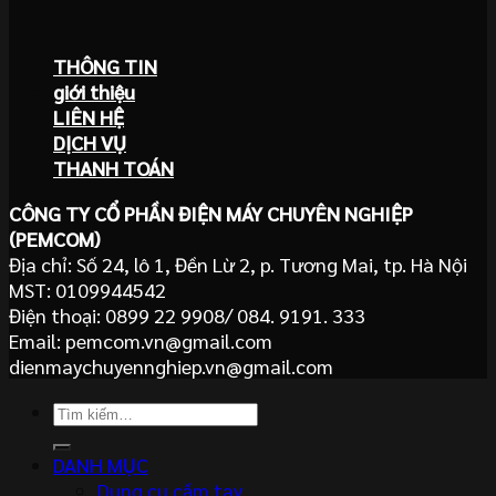
THÔNG TIN
giới thiệu
LIÊN HỆ
DỊCH VỤ
THANH TOÁN
CÔNG TY CỔ PHẦN ĐIỆN MÁY CHUYÊN NGHIỆP
(PEMCOM)
Địa chỉ: Số 24, lô 1, Đền Lừ 2, p. Tương Mai, tp. Hà Nội
MST: 0109944542
Điện thoại: 0899 22 9908/ 084. 9191. 333
Email: pemcom.vn@gmail.com
dienmaychuyennghiep.vn@gmail.com
Tìm
kiếm:
DANH MỤC
Dụng cụ cầm tay