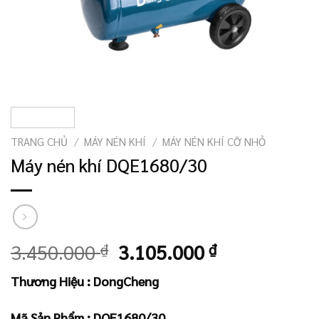
TRANG CHỦ
/
MÁY NÉN KHÍ
/
MÁY NÉN KHÍ CỠ NHỎ
Máy nén khí DQE1680/30
Giá
Giá
3.450.000
₫
3.105.000
₫
gốc
hiện
Thương Hiệu : DongCheng
là:
tại
3.450.000 ₫.
là:
Mã Sản Phẩm : DQE1680/30