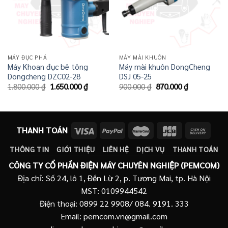
MÁY ĐỤC PHÁ
MÁY MÀI KHUÔN
Máy Khoan đục bê tông
Máy mài khuôn DongCheng
Dongcheng DZC02-28
DSJ 05-25
Giá
Giá
Giá
Giá
1.800.000
₫
1.650.000
₫
900.000
₫
870.000
₫
gốc
hiện
gốc
hiện
là:
tại
là:
tại
1.800.000 ₫.
là:
900.000 ₫.
là:
1.650.000 ₫.
870.000 ₫.
THANH TOÁN
THÔNG TIN
GIỚI THIỆU
LIÊN HỆ
DỊCH VỤ
THANH TOÁN
CÔNG TY CỔ PHẦN ĐIỆN MÁY CHUYÊN NGHIỆP (PEMCOM)
Địa chỉ: Số 24, lô 1, Đền Lừ 2, p. Tương Mai, tp. Hà Nội
MST: 0109944542
Điện thoại: 0899 22 9908/ 084. 9191. 333
Email: pemcom.vn@gmail.com