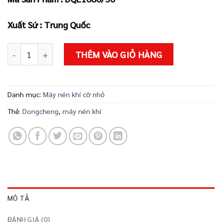
3.105.000 ₫
Xuất Sứ : Trung Quốc
Máy nén khí DQE1680/30 số lượng
THÊM VÀO GIỎ HÀNG
Danh mục:
Máy nén khí cỡ nhỏ
Thẻ:
Dongcheng
,
máy nén khí
MÔ TẢ
ĐÁNH GIÁ (0)