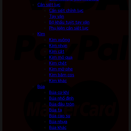
Cần siết lực
Cần siết chỉnh lực
Tay vặn
Bộ khẩu tuýt tay vặn
Phụ kiện cần siết lực
Kìm
Kìm vuông
Kìm nhọn
Kìm cắt
Kìm mỏ quạ
Kìm chết
Kìm mở phe
Kìm bấm cos
Kìm khác
Búa
Búa cơ khí
Búa nhổ đinh
Búa đầu tròn
Búa tạ
Búa cao su
Búa nhựa
Búa khác