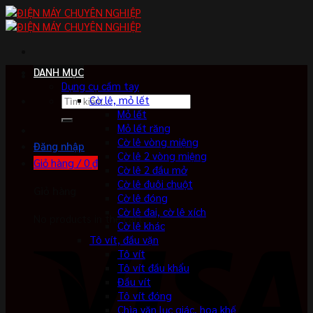
Skip
to
content
DANH MỤC
Dụng cụ cầm tay
Tìm
Cờ lê, mỏ lết
kiếm:
Mỏ lết
Mỏ lết răng
Cờ lê vòng miệng
Đăng nhập
Cờ lê 2 vòng miệng
Giỏ hàng /
0
₫
Cờ lê 2 đầu mở
Cờ lê đuôi chuột
Giỏ hàng
Cờ lê đóng
Cờ lê đai, cờ lê xích
No products in the cart.
Cờ lê khác
Tô vít, đầu vặn
Tô vít
Tô vít đầu khẩu
Đầu vít
Tô vít đóng
Chìa vặn lục giác, hoa khế