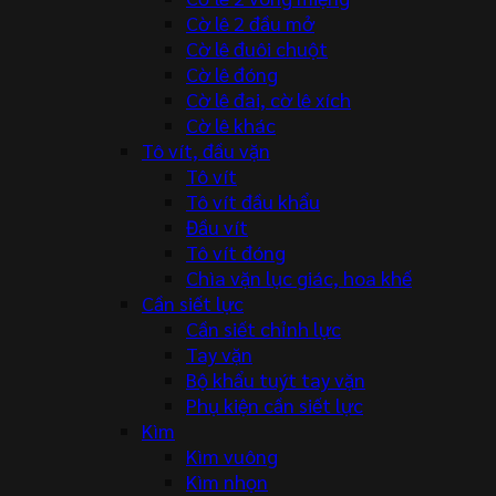
Cờ lê 2 đầu mở
Cờ lê đuôi chuột
Cờ lê đóng
Cờ lê đai, cờ lê xích
Cờ lê khác
Tô vít, đầu vặn
Tô vít
Tô vít đầu khẩu
Đầu vít
Tô vít đóng
Chìa vặn lục giác, hoa khế
Cần siết lực
Cần siết chỉnh lực
Tay vặn
Bộ khẩu tuýt tay vặn
Phụ kiện cần siết lực
Kìm
Kìm vuông
Kìm nhọn