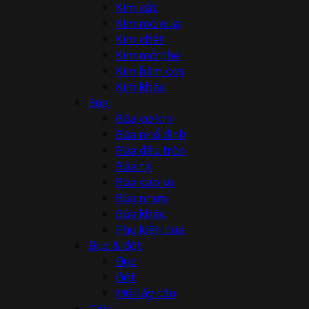
Kìm cắt
Kìm mỏ quạ
Kìm chết
Kìm mở phe
Kìm bấm cos
Kìm khác
Búa
Búa cơ khí
Búa nhổ đinh
Búa đầu tròn
Búa tạ
Búa cao su
Búa nhựa
Búa khác
Phụ kiện búa
Đục & đột
Đục
Đột
Mũi lấy dấu
Giũa