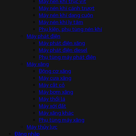
Máy nén khí trục vít
Máy nén khí cánh trượt
Máy nén khí dạng cuộn
Máy nén khí ly tâm
Phụ kiện, phụ tùng nén khí
Máy phát điện
Máy phát điện xăng
Máy phát điện diesel
Phụ tùng máy phát điện
Máy xăng
Động cơ xăng
Máy cưa xăng
Máy cắt cỏ
Máy bơm xăng
Máy thổi lá
Máy xới đất
Máy xăng khác
Phụ tùng máy xăng
Máy thủy lực
Đăng nhập