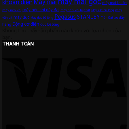
máy mài góc
khoan điện
Máy mài
máy mài khuôn
máy nén khí dây đai
máy nén khí
máy
máy nén khí trục vít
Máy siết bu lông
Pegasus
STANLEY
máy đục
xe đẩy
vặn vít
Máy đục bê tông
Tiến Đạt
Động cơ điện
hàng
đục bê tông
Không tìm thấy sản phẩm nào khớp với lựa chọn của
bạn.
THANH TOÁN