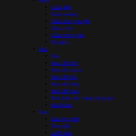
Giũa dẹt
Giũa vuông
Giũa bán nguyệt
Giũa tròn
Giũa tam giác
Bộ giũa
Kéo
Kéo
Kéo cắt tôn
Kéo cắt cành
Kéo cắt tỉa
Kéo cắt ống
Kéo cắt cáp
Kéo, kìm cắt thép cộng lực
Kéo khác
Dao
Dao rọc giấy
Dao gấp
Lưỡi dao