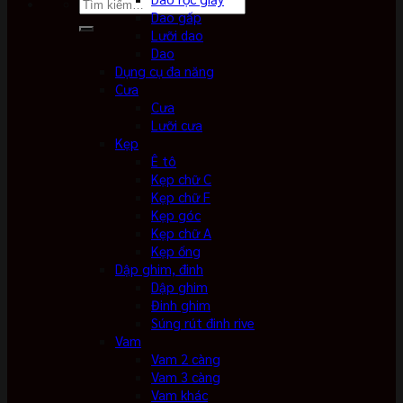
Tìm
Dao gấp
kiếm:
Lưỡi dao
Dao
Dụng cụ đa năng
Cưa
Cưa
Lưỡi cưa
Kẹp
Ê tô
Kẹp chữ C
Kẹp chữ F
Kẹp góc
Kẹp chữ A
Kẹp ống
Dập ghim, đinh
Dập ghim
Đinh ghim
Súng rút đinh rive
Vam
Vam 2 càng
Vam 3 càng
Vam khác