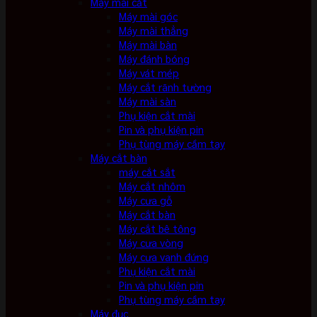
Máy mài cắt
Máy mài góc
Máy mài thẳng
Máy mài bàn
Máy đánh bóng
Máy vát mép
Máy cắt rãnh tường
Máy mài sàn
Phụ kiện cắt mài
Pin và phụ kiện pin
Phụ tùng máy cầm tay
Máy cắt bàn
máy cắt sắt
Máy cắt nhôm
Máy cưa gỗ
Máy cắt bàn
Máy cắt bê tông
Máy cưa vòng
Máy cưa vanh đứng
Phụ kiện cắt mài
Pin và phụ kiện pin
Phụ tùng máy cầm tay
Máy đục