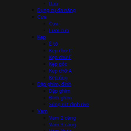
Dao
Dụng cụ đa năng
Cưa
Cưa
Lưỡi cưa
Kẹp
Ê tô
Kẹp chữ C
Kẹp chữ F
Kẹp góc
Kẹp chữ A
Kẹp ống
Dập ghim, đinh
Dập ghim
Đinh ghim
Súng rút đinh rive
Vam
Vam 2 càng
Vam 3 càng
Vam khác