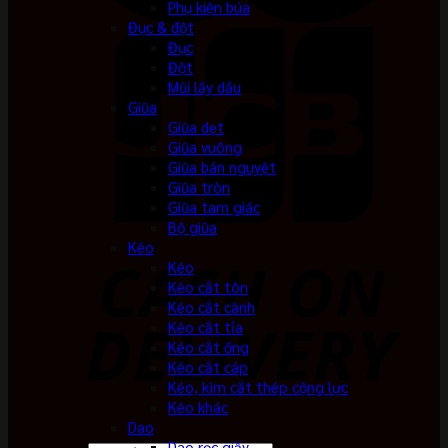
Phụ kiện búa
Đục & đột
Đục
Đột
Mũi lấy dấu
Giũa
Giũa dẹt
Giũa vuông
Giũa bán nguyệt
Giũa tròn
Giũa tam giác
Bộ giũa
Kéo
Kéo
Kéo cắt tôn
Kéo cắt cành
Kéo cắt tỉa
Kéo cắt ống
Kéo cắt cáp
Kéo, kìm cắt thép cộng lực
Kéo khác
Dao
Dao rọc giấy