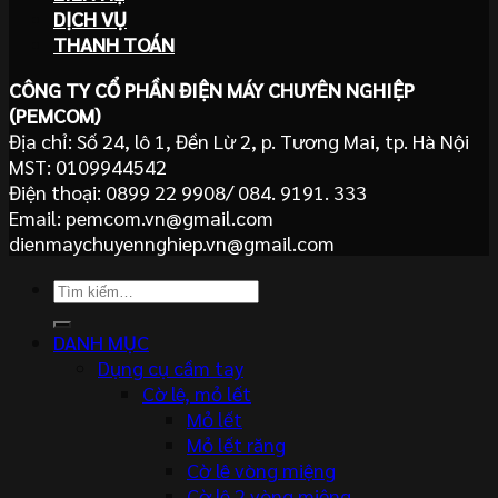
DỊCH VỤ
THANH TOÁN
CÔNG TY CỔ PHẦN ĐIỆN MÁY CHUYÊN NGHIỆP
(PEMCOM)
Địa chỉ: Số 24, lô 1, Đền Lừ 2, p. Tương Mai, tp. Hà Nội
MST: 0109944542
Điện thoại: 0899 22 9908/ 084. 9191. 333
Email: pemcom.vn@gmail.com
dienmaychuyennghiep.vn@gmail.com
Tìm
kiếm:
DANH MỤC
Dụng cụ cầm tay
Cờ lê, mỏ lết
Mỏ lết
Mỏ lết răng
Cờ lê vòng miệng
Cờ lê 2 vòng miệng