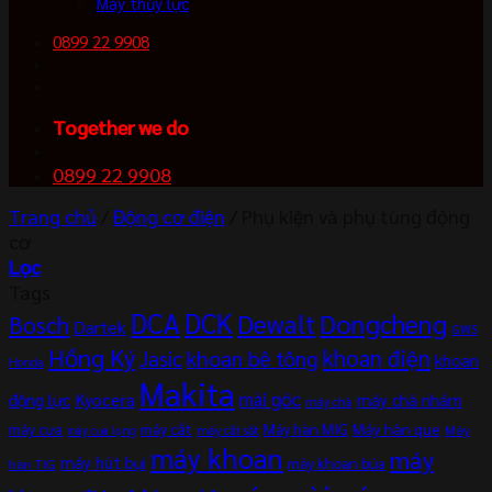
Máy thủy lực
0899 22 9908
Together we do
0899 22 9908
Trang chủ
/
Động cơ điện
/
Phụ kiện và phụ tùng động
cơ
Lọc
Tags
DCA
DCK
Dewalt
Dongcheng
Bosch
Dartek
GWS
Hồng Ký
khoan điện
khoan bê tông
Jasic
khoan
Honda
Makita
mài góc
Kyocera
động lực
máy chà nhám
máy chà
máy cắt
Máy hàn MIG
Máy hàn que
máy cưa
Máy
máy cắt sắt
máy cưa lọng
máy khoan
máy
máy hút bụi
máy khoan búa
hàn TIG