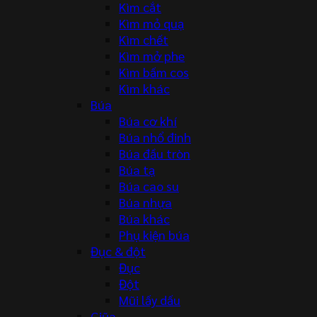
Kìm cắt
Kìm mỏ quạ
Kìm chết
Kìm mở phe
Kìm bấm cos
Kìm khác
Búa
Búa cơ khí
Búa nhổ đinh
Búa đầu tròn
Búa tạ
Búa cao su
Búa nhựa
Búa khác
Phụ kiện búa
Đục & đột
Đục
Đột
Mũi lấy dấu
Giũa