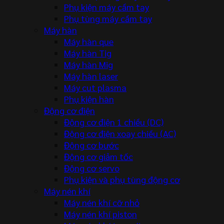
Phụ kiện máy cầm tay
Phụ tùng máy cầm tay
Máy hàn
Máy hàn que
Máy hàn Tig
Máy hàn Mig
Máy hàn laser
Máy cut plasma
Phụ kiện hàn
Động cơ điện
Động cơ điện 1 chiều (DC)
Động cơ điện xoay chiều (AC)
Động cơ bước
Động cơ giảm tốc
Động cơ servo
Phụ kiện và phụ tùng động cơ
Máy nén khí
Máy nén khí cỡ nhỏ
Máy nén khí piston