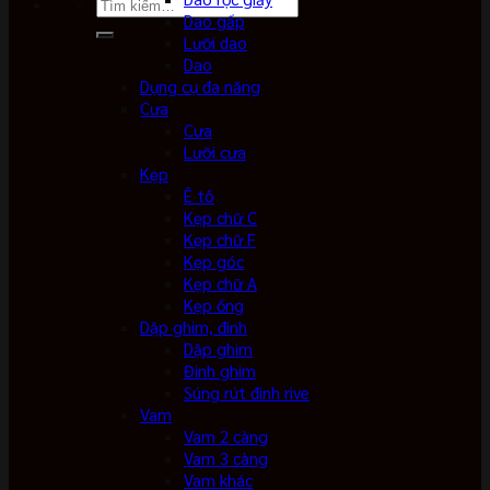
Tìm
Dao gấp
kiếm:
Lưỡi dao
Dao
Dụng cụ đa năng
Cưa
Cưa
Lưỡi cưa
Kẹp
Ê tô
Kẹp chữ C
Kẹp chữ F
Kẹp góc
Kẹp chữ A
Kẹp ống
Dập ghim, đinh
Dập ghim
Đinh ghim
Súng rút đinh rive
Vam
Vam 2 càng
Vam 3 càng
Vam khác