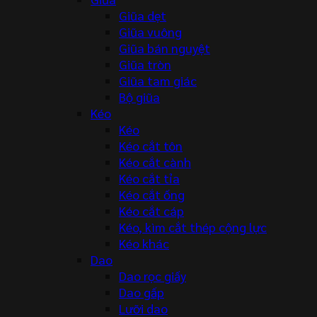
Giũa dẹt
Giũa vuông
Giũa bán nguyệt
Giũa tròn
Giũa tam giác
Bộ giũa
Kéo
Kéo
Kéo cắt tôn
Kéo cắt cành
Kéo cắt tỉa
Kéo cắt ống
Kéo cắt cáp
Kéo, kìm cắt thép cộng lực
Kéo khác
Dao
Dao rọc giấy
Dao gấp
Lưỡi dao