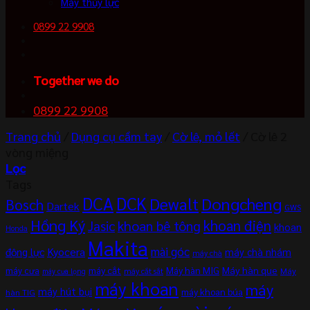
Máy thủy lực
0899 22 9908
Together we do
0899 22 9908
Trang chủ
/
Dụng cụ cầm tay
/
Cờ lê, mỏ lết
/
Cờ lê 2
vòng miệng
Lọc
Tags
DCA
DCK
Dewalt
Dongcheng
Bosch
Dartek
GWS
Hồng Ký
khoan điện
khoan bê tông
Jasic
khoan
Honda
Makita
mài góc
Kyocera
động lực
máy chà nhám
máy chà
máy cắt
Máy hàn MIG
Máy hàn que
máy cưa
Máy
máy cắt sắt
máy cưa lọng
máy khoan
máy
máy hút bụi
máy khoan búa
hàn TIG