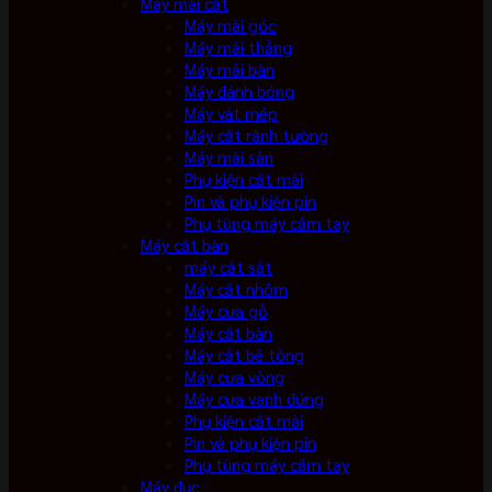
Máy mài cắt
Máy mài góc
Máy mài thẳng
Máy mài bàn
Máy đánh bóng
Máy vát mép
Máy cắt rãnh tường
Máy mài sàn
Phụ kiện cắt mài
Pin và phụ kiện pin
Phụ tùng máy cầm tay
Máy cắt bàn
máy cắt sắt
Máy cắt nhôm
Máy cưa gỗ
Máy cắt bàn
Máy cắt bê tông
Máy cưa vòng
Máy cưa vanh đứng
Phụ kiện cắt mài
Pin và phụ kiện pin
Phụ tùng máy cầm tay
Máy đục