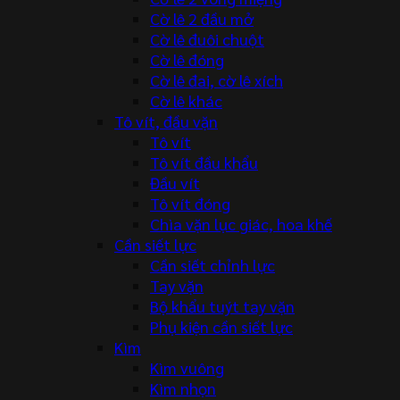
Cờ lê 2 đầu mở
Cờ lê đuôi chuột
Cờ lê đóng
Cờ lê đai, cờ lê xích
Cờ lê khác
Tô vít, đầu vặn
Tô vít
Tô vít đầu khẩu
Đầu vít
Tô vít đóng
Chìa vặn lục giác, hoa khế
Cần siết lực
Cần siết chỉnh lực
Tay vặn
Bộ khẩu tuýt tay vặn
Phụ kiện cần siết lực
Kìm
Kìm vuông
Kìm nhọn