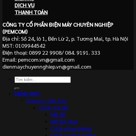
DỊCH VỤ
THANH TOÁN
CÔNG TY CỔ PHẦN ĐIỆN MÁY CHUYÊN NGHIỆP
(PEMCOM)
Địa chỉ: Số 24, lô 1, Đền Lừ 2, p. Tương Mai, tp. Hà Nội
MST: 0109944542
Điện thoại: 0899 22 9908/ 084. 9191. 333
Email: pemcom.vn@gmail.com
dienmaychuyennghiep.vn@gmail.com
Tìm
kiếm:
DANH MỤC
Dụng cụ cầm tay
Cờ lê, mỏ lết
Mỏ lết
Mỏ lết răng
Cờ lê vòng miệng
Cờ lê 2 vòng miệng