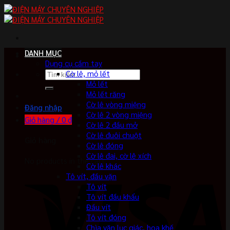
Skip
to
content
DANH MỤC
Dụng cụ cầm tay
Tìm
Cờ lê, mỏ lết
kiếm:
Mỏ lết
Mỏ lết răng
Cờ lê vòng miệng
Đăng nhập
Cờ lê 2 vòng miệng
Giỏ hàng /
0
₫
Cờ lê 2 đầu mở
Cờ lê đuôi chuột
Giỏ hàng
Cờ lê đóng
Cờ lê đai, cờ lê xích
No products in the cart.
Cờ lê khác
Tô vít, đầu vặn
Tô vít
Tô vít đầu khẩu
Đầu vít
Tô vít đóng
Chìa vặn lục giác, hoa khế