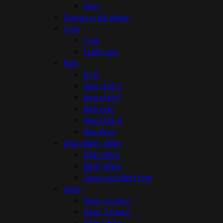
Dao
Dụng cụ đa năng
Cưa
Cưa
Lưỡi cưa
Kẹp
Ê tô
Kẹp chữ C
Kẹp chữ F
Kẹp góc
Kẹp chữ A
Kẹp ống
Dập ghim, đinh
Dập ghim
Đinh ghim
Súng rút đinh rive
Vam
Vam 2 càng
Vam 3 càng
Vam khác