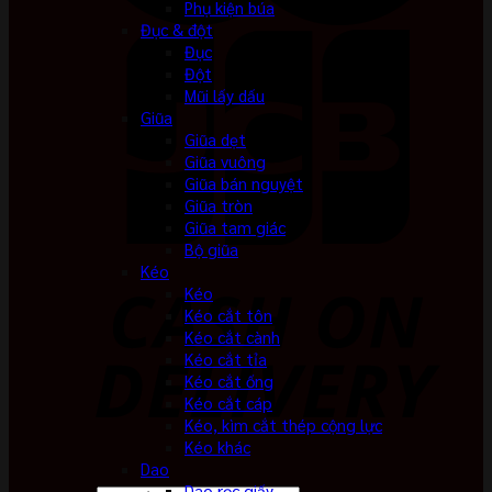
Phụ kiện búa
Đục & đột
Đục
Đột
Mũi lấy dấu
Giũa
Giũa dẹt
Giũa vuông
Giũa bán nguyệt
Giũa tròn
Giũa tam giác
Bộ giũa
Kéo
Kéo
Kéo cắt tôn
Kéo cắt cành
Kéo cắt tỉa
Kéo cắt ống
Kéo cắt cáp
Kéo, kìm cắt thép cộng lực
Kéo khác
Dao
Dao rọc giấy