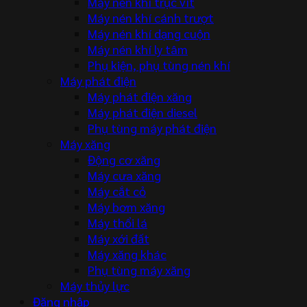
Máy nén khí trục vít
Máy nén khí cánh trượt
Máy nén khí dạng cuộn
Máy nén khí ly tâm
Phụ kiện, phụ tùng nén khí
Máy phát điện
Máy phát điện xăng
Máy phát điện diesel
Phụ tùng máy phát điện
Máy xăng
Động cơ xăng
Máy cưa xăng
Máy cắt cỏ
Máy bơm xăng
Máy thổi lá
Máy xới đất
Máy xăng khác
Phụ tùng máy xăng
Máy thủy lực
Đăng nhập