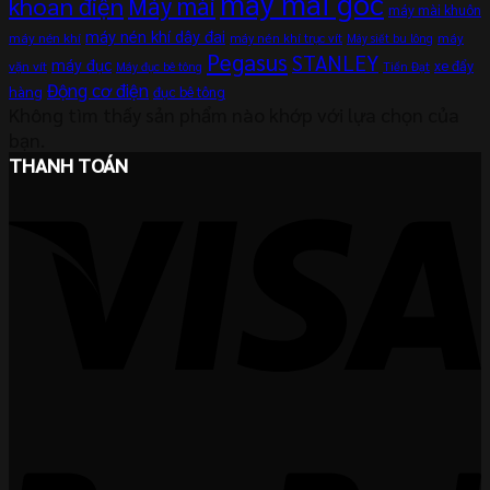
máy mài góc
khoan điện
Máy mài
máy mài khuôn
máy nén khí dây đai
máy nén khí
máy
máy nén khí trục vít
Máy siết bu lông
Pegasus
STANLEY
máy đục
xe đẩy
vặn vít
Máy đục bê tông
Tiến Đạt
Động cơ điện
hàng
đục bê tông
Không tìm thấy sản phẩm nào khớp với lựa chọn của
bạn.
THANH TOÁN