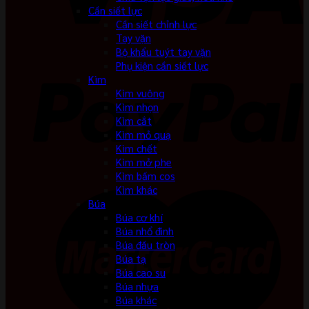
Cần siết lực
Cần siết chỉnh lực
Tay vặn
Bộ khẩu tuýt tay vặn
Phụ kiện cần siết lực
Kìm
Kìm vuông
Kìm nhọn
Kìm cắt
Kìm mỏ quạ
Kìm chết
Kìm mở phe
Kìm bấm cos
Kìm khác
Búa
Búa cơ khí
Búa nhổ đinh
Búa đầu tròn
Búa tạ
Búa cao su
Búa nhựa
Búa khác