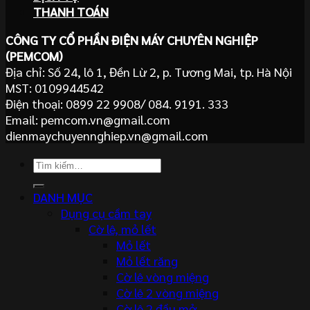
THANH TOÁN
CÔNG TY CỔ PHẦN ĐIỆN MÁY CHUYÊN NGHIỆP
(PEMCOM)
Địa chỉ: Số 24, lô 1, Đền Lừ 2, p. Tương Mai, tp. Hà Nội
MST: 0109944542
Điện thoại: 0899 22 9908/ 084. 9191. 333
Email: pemcom.vn@gmail.com
dienmaychuyennghiep.vn@gmail.com
Tìm
kiếm:
DANH MỤC
Dụng cụ cầm tay
Cờ lê, mỏ lết
Mỏ lết
Mỏ lết răng
Cờ lê vòng miệng
Cờ lê 2 vòng miệng
Cờ lê 2 đầu mở