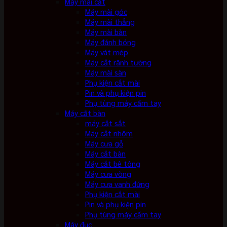
Máy mài cắt
Máy mài góc
Máy mài thẳng
Máy mài bàn
Máy đánh bóng
Máy vát mép
Máy cắt rãnh tường
Máy mài sàn
Phụ kiện cắt mài
Pin và phụ kiện pin
Phụ tùng máy cầm tay
Máy cắt bàn
máy cắt sắt
Máy cắt nhôm
Máy cưa gỗ
Máy cắt bàn
Máy cắt bê tông
Máy cưa vòng
Máy cưa vanh đứng
Phụ kiện cắt mài
Pin và phụ kiện pin
Phụ tùng máy cầm tay
Máy đục