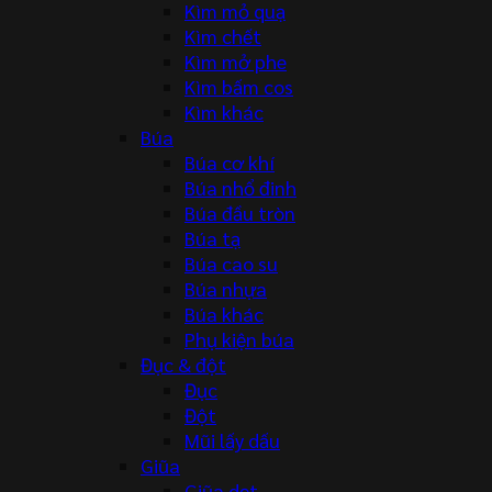
Kìm mỏ quạ
Kìm chết
Kìm mở phe
Kìm bấm cos
Kìm khác
Búa
Búa cơ khí
Búa nhổ đinh
Búa đầu tròn
Búa tạ
Búa cao su
Búa nhựa
Búa khác
Phụ kiện búa
Đục & đột
Đục
Đột
Mũi lấy dấu
Giũa
Giũa dẹt