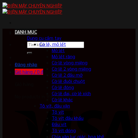
Skip
to
content
DANH MỤC
Dụng cụ cầm tay
Tìm
Cờ lê, mỏ lết
kiếm:
Mỏ lết
Mỏ lết răng
Cờ lê vòng miệng
Đăng nhập
Cờ lê 2 vòng miệng
Giỏ hàng /
0
₫
Cờ lê 2 đầu mở
Cờ lê đuôi chuột
Giỏ hàng
Cờ lê đóng
Cờ lê đai, cờ lê xích
No products in the cart.
Cờ lê khác
Tô vít, đầu vặn
Tô vít
Tô vít đầu khẩu
Đầu vít
Tô vít đóng
Chìa vặn lục giác, hoa khế