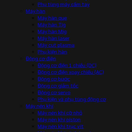
Phụ tùng máy cầm tay
Máy hàn
Máy hàn que
Máy hàn Tig
Máy hàn Mig
Máy hàn laser
Máy cut plasma
Phụ kiện hàn
Động cơ điện
Động cơ điện 1 chiều (DC)
Động cơ điện xoay chiều (AC)
Động cơ bước
Động cơ giảm tốc
Động cơ servo
Phụ kiện và phụ tùng động cơ
Máy nén khí
Máy nén khí cỡ nhỏ
Máy nén khí piston
Máy nén khí trục vít