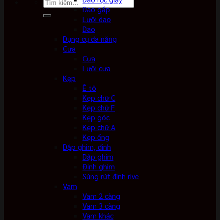
Tìm
Dao gấp
kiếm:
Lưỡi dao
Dao
Dụng cụ đa năng
Cưa
Cưa
Lưỡi cưa
Kẹp
Ê tô
Kẹp chữ C
Kẹp chữ F
Kẹp góc
Kẹp chữ A
Kẹp ống
Dập ghim, đinh
Dập ghim
Đinh ghim
Súng rút đinh rive
Vam
Vam 2 càng
Vam 3 càng
Vam khác