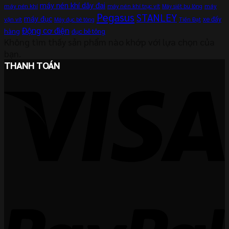
máy nén khí dây đai
máy nén khí
máy
máy nén khí trục vít
Máy siết bu lông
Pegasus
STANLEY
máy đục
xe đẩy
vặn vít
Máy đục bê tông
Tiến Đạt
Động cơ điện
hàng
đục bê tông
Không tìm thấy sản phẩm nào khớp với lựa chọn của
bạn.
THANH TOÁN