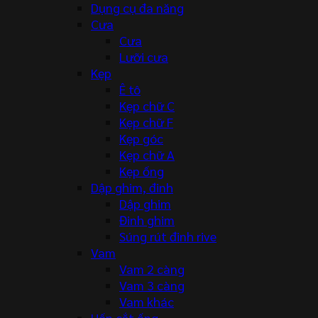
Dụng cụ đa năng
Cưa
Cưa
Lưỡi cưa
Kẹp
Ê tô
Kẹp chữ C
Kẹp chữ F
Kẹp góc
Kẹp chữ A
Kẹp ống
Dập ghim, đinh
Dập ghim
Đinh ghim
Súng rút đinh rive
Vam
Vam 2 càng
Vam 3 càng
Vam khác
Uốn cắt ống