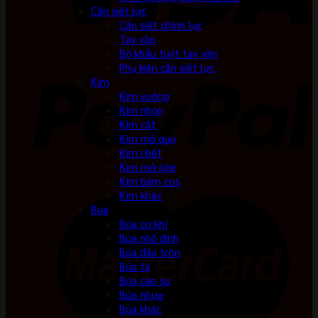
Cần siết lực
Cần siết chỉnh lực
Tay vặn
Bộ khẩu tuýt tay vặn
Phụ kiện cần siết lực
Kìm
Kìm vuông
Kìm nhọn
Kìm cắt
Kìm mỏ quạ
Kìm chết
Kìm mở phe
Kìm bấm cos
Kìm khác
Búa
Búa cơ khí
Búa nhổ đinh
Búa đầu tròn
Búa tạ
Búa cao su
Búa nhựa
Búa khác