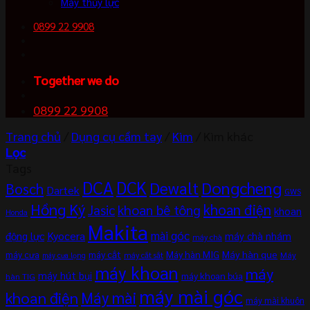
Máy thủy lực
0899 22 9908
Together we do
0899 22 9908
Trang chủ
/
Dụng cụ cầm tay
/
Kìm
/
Kìm khác
Lọc
Tags
DCA
DCK
Dewalt
Dongcheng
Bosch
Dartek
GWS
Hồng Ký
khoan điện
khoan bê tông
Jasic
khoan
Honda
Makita
mài góc
Kyocera
động lực
máy chà nhám
máy chà
máy cắt
Máy hàn MIG
Máy hàn que
máy cưa
Máy
máy cắt sắt
máy cưa lọng
máy khoan
máy
máy hút bụi
máy khoan búa
hàn TIG
máy mài góc
khoan điện
Máy mài
máy mài khuôn