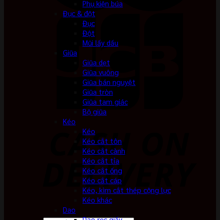
Phụ kiện búa
Đục & đột
Đục
Đột
Mũi lấy dấu
Giũa
Giũa dẹt
Giũa vuông
Giũa bán nguyệt
Giũa tròn
Giũa tam giác
Bộ giũa
Kéo
Kéo
Kéo cắt tôn
Kéo cắt cành
Kéo cắt tỉa
Kéo cắt ống
Kéo cắt cáp
Kéo, kìm cắt thép cộng lực
Kéo khác
Dao
Dao rọc giấy