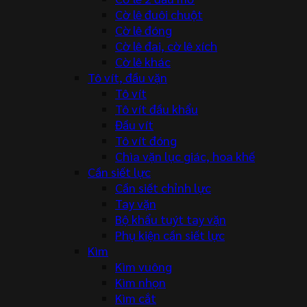
Cờ lê đuôi chuột
Cờ lê đóng
Cờ lê đai, cờ lê xích
Cờ lê khác
Tô vít, đầu vặn
Tô vít
Tô vít đầu khẩu
Đầu vít
Tô vít đóng
Chìa vặn lục giác, hoa khế
Cần siết lực
Cần siết chỉnh lực
Tay vặn
Bộ khẩu tuýt tay vặn
Phụ kiện cần siết lực
Kìm
Kìm vuông
Kìm nhọn
Kìm cắt