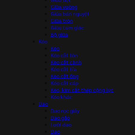
Giũa vuông
Giũa bán nguyệt
Giũa tròn
Giũa tam giác
Bộ giũa
Kéo
Kéo
Kéo cắt tôn
Kéo cắt cành
Kéo cắt tỉa
Kéo cắt ống
Kéo cắt cáp
Kéo, kìm cắt thép cộng lực
Kéo khác
Dao
Dao rọc giấy
Dao gấp
Lưỡi dao
Dao