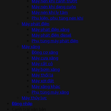
Máy nén khí cánh trượt
Máy nén khí dạng cuộn
Máy nén khí ly tâm
Phụ kiện, phụ tùng nén khí
Máy phát điện
Máy phát điện xăng
Máy phát điện diesel
Phụ tùng máy phát điện
Máy xăng
Động cơ xăng
Máy cưa xăng
Máy cắt cỏ
Máy bơm xăng
Máy thổi lá
Máy xới đất
Máy xăng khác
Phụ tùng máy xăng
Máy thủy lực
Đăng nhập
Canh trái văn bản