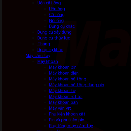
Uốn cắt ống
Uốn ống
Cắt ống
Nối ống
Dụng cụ khác
Dụng cụ xây dựng
Dụng cụ thủy lực
Thang
Dụng cụ khác
Máy cầm tay
Máy khoan
Máy khoan pin
Máy khoan điện
Máy khoan bê tông
Máy khoan bê tông dùng pin
Máy khoan từ
Máy khoan rút lõi
Máy khoan bàn
Máy vặn vít
Phụ kiện khoan cắt
Pin và phụ kiện pin
Phụ tùng máy cầm tay