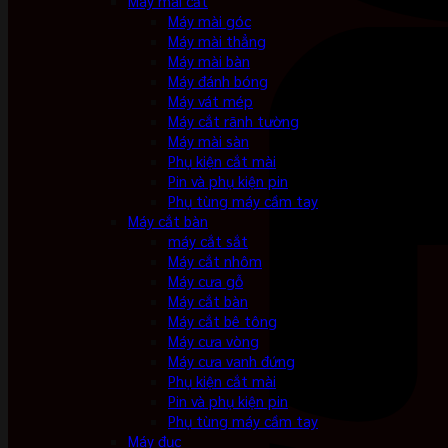
Máy mài cắt
Máy mài góc
Máy mài thẳng
Máy mài bàn
Máy đánh bóng
Máy vát mép
Máy cắt rãnh tường
Máy mài sàn
Phụ kiện cắt mài
Pin và phụ kiện pin
Phụ tùng máy cầm tay
Máy cắt bàn
máy cắt sắt
Máy cắt nhôm
Máy cưa gỗ
Máy cắt bàn
Máy cắt bê tông
Máy cưa vòng
Máy cưa vanh đứng
Phụ kiện cắt mài
Pin và phụ kiện pin
Phụ tùng máy cầm tay
Máy đục