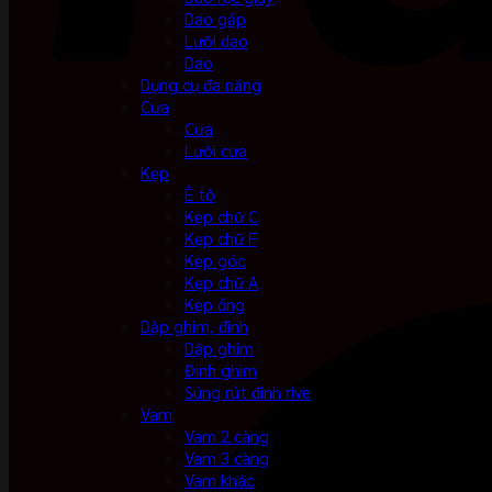
Dao gấp
Lưỡi dao
Dao
Dụng cụ đa năng
Cưa
Cưa
Lưỡi cưa
Kẹp
Ê tô
Kẹp chữ C
Kẹp chữ F
Kẹp góc
Kẹp chữ A
Kẹp ống
Dập ghim, đinh
Dập ghim
Đinh ghim
Súng rút đinh rive
Vam
Vam 2 càng
Vam 3 càng
Vam khác