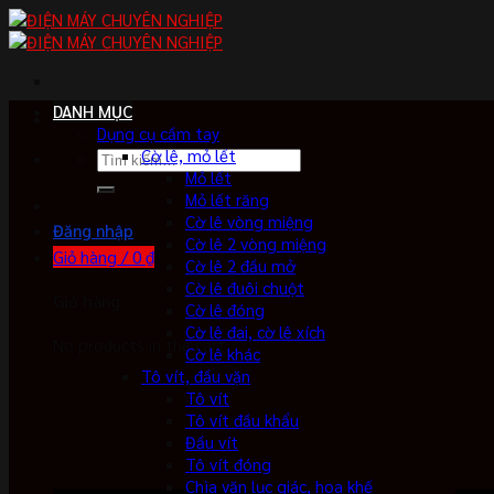
Skip
to
content
DANH MỤC
Dụng cụ cầm tay
Cờ lê, mỏ lết
Tìm
Mỏ lết
kiếm:
Mỏ lết răng
Cờ lê vòng miệng
Đăng nhập
Cờ lê 2 vòng miệng
Giỏ hàng /
0
₫
Cờ lê 2 đầu mở
Cờ lê đuôi chuột
Giỏ hàng
Cờ lê đóng
Cờ lê đai, cờ lê xích
No products in the cart.
Cờ lê khác
Tô vít, đầu vặn
Tô vít
Tô vít đầu khẩu
Đầu vít
Tô vít đóng
Chìa vặn lục giác, hoa khế