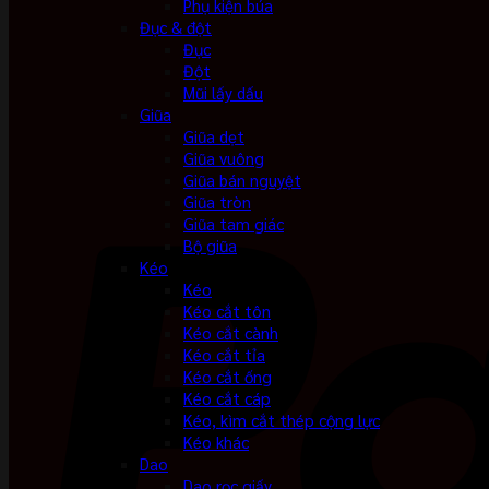
Phụ kiện búa
Đục & đột
Đục
Đột
Mũi lấy dấu
Giũa
Giũa dẹt
Giũa vuông
Giũa bán nguyệt
Giũa tròn
Giũa tam giác
Bộ giũa
Kéo
Kéo
Kéo cắt tôn
Kéo cắt cành
Kéo cắt tỉa
Kéo cắt ống
Kéo cắt cáp
Kéo, kìm cắt thép cộng lực
Kéo khác
Dao
Dao rọc giấy