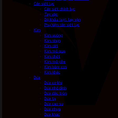
Cần siết lực
Cần siết chỉnh lực
Tay vặn
Bộ khẩu tuýt tay vặn
Phụ kiện cần siết lực
Kìm
Kìm vuông
Kìm nhọn
Kìm cắt
Kìm mỏ quạ
Kìm chết
Kìm mở phe
Kìm bấm cos
Kìm khác
Búa
Búa cơ khí
Búa nhổ đinh
Búa đầu tròn
Búa tạ
Búa cao su
Búa nhựa
Búa khác