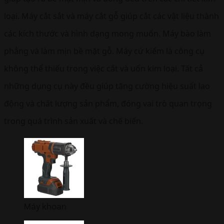
loại. Máy cắt sắt và máy cắt gỗ giúp cắt các vật liệu thành
các kích thước và hình dạng mong muốn. Máy bào làm
phẳng và làm mịn bề mặt gỗ. Máy cứ kiếm là công cụ
không thể thiếu trong việc cắt và uốn kim loại. Tất cả
những dụng cụ này đều giúp tăng cường hiệu suất lao
động và chất lượng sản phẩm, đóng vai trò quan trọng
trong quá trình sản xuất và chế biến.
Máy khoan