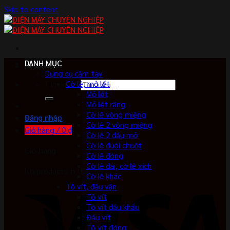
Skip to content
DANH MỤC
Dụng cụ cầm tay
Cờ lê, mỏ lết
Tìm kiếm:
Mỏ lết
Mỏ lết răng
Cờ lê vòng miệng
Đăng nhập
Cờ lê 2 vòng miệng
Giỏ hàng /
0
₫
Cờ lê 2 đầu mở
Cờ lê đuôi chuột
Giỏ hàng
Cờ lê đóng
Cờ lê đai, cờ lê xích
No products in the cart.
Cờ lê khác
Tô vít, đầu vặn
Tô vít
Tô vít đầu khẩu
Đầu vít
Tô vít đóng