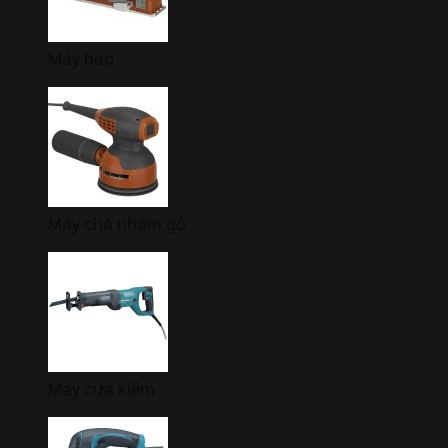
Máy bào
Máy chà nhám gỗ
Máy cưa kiếm