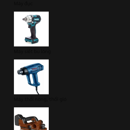
Máy đục
Máy siết bu lông
Máy thổi nóng, thổi gió