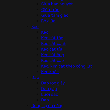
Giũa bán nguyệt
Giũa tròn
Giũa tam giác
Bộ giũa
Kéo
Kéo
Kéo cắt tôn
Kéo cắt cành
Kéo cắt tỉa
Kéo cắt ống
Kéo cắt cáp
Kéo, kìm cắt thép cộng lực
Kéo khác
Dao
Dao rọc giấy
Dao gấp
Lưỡi dao
Dao
Dụng cụ đa năng