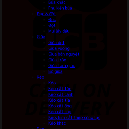
Búa khác
Phụ kiện búa
Đục & đột
Đục
Đột
Mũi lấy dấu
Giũa
Giũa dẹt
Giũa vuông
Giũa bán nguyệt
Giũa tròn
Giũa tam giác
Bộ giũa
Kéo
Kéo
Kéo cắt tôn
Kéo cắt cành
Kéo cắt tỉa
Kéo cắt ống
Kéo cắt cáp
Kéo, kìm cắt thép cộng lực
Kéo khác
Dao