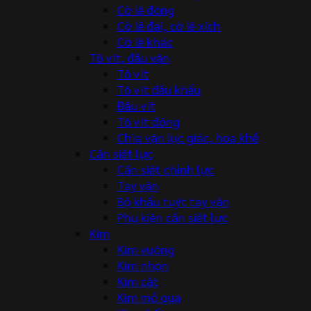
Cờ lê đóng
Cờ lê đai, cờ lê xích
Cờ lê khác
Tô vít, đầu vặn
Tô vít
Tô vít đầu khẩu
Đầu vít
Tô vít đóng
Chìa vặn lục giác, hoa khế
Cần siết lực
Cần siết chỉnh lực
Tay vặn
Bộ khẩu tuýt tay vặn
Phụ kiện cần siết lực
Kìm
Kìm vuông
Kìm nhọn
Kìm cắt
Kìm mỏ quạ