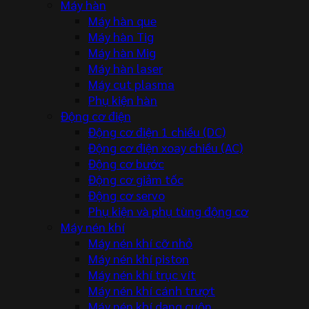
Máy hàn
Máy hàn que
Máy hàn Tig
Máy hàn Mig
Máy hàn laser
Máy cut plasma
Phụ kiện hàn
Động cơ điện
Động cơ điện 1 chiều (DC)
Động cơ điện xoay chiều (AC)
Động cơ bước
Động cơ giảm tốc
Động cơ servo
Phụ kiện và phụ tùng động cơ
Máy nén khí
Máy nén khí cỡ nhỏ
Máy nén khí piston
Máy nén khí trục vít
Máy nén khí cánh trượt
Máy nén khí dạng cuộn