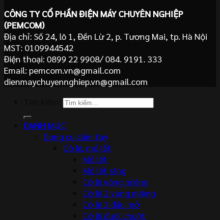
CÔNG TY CỔ PHẦN ĐIỆN MÁY CHUYÊN NGHIỆP
(PEMCOM)
Địa chỉ: Số 24, lô 1, Đền Lừ 2, p. Tương Mai, tp. Hà Nội
MST: 0109944542
Điện thoại: 0899 22 9908/ 084. 9191. 333
Email: pemcom.vn@gmail.com
dienmaychuyennghiep.vn@gmail.com
Tìm kiếm:
DANH MỤC
Dụng cụ cầm tay
Cờ lê, mỏ lết
Mỏ lết
Mỏ lết răng
Cờ lê vòng miệng
Cờ lê 2 vòng miệng
Cờ lê 2 đầu mở
Cờ lê đuôi chuột