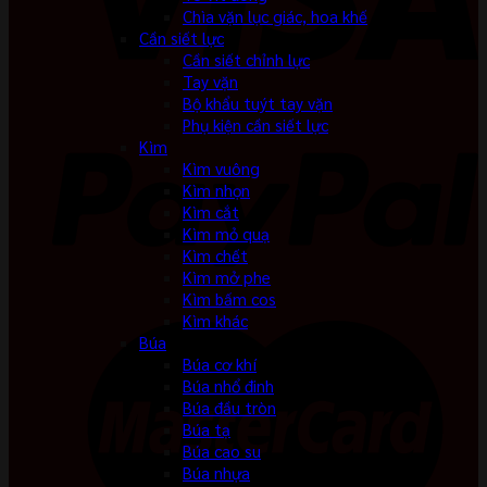
Chìa vặn lục giác, hoa khế
Cần siết lực
Cần siết chỉnh lực
Tay vặn
Bộ khẩu tuýt tay vặn
Phụ kiện cần siết lực
Kìm
Kìm vuông
Kìm nhọn
Kìm cắt
Kìm mỏ quạ
Kìm chết
Kìm mở phe
Kìm bấm cos
Kìm khác
Búa
Búa cơ khí
Búa nhổ đinh
Búa đầu tròn
Búa tạ
Búa cao su
Búa nhựa