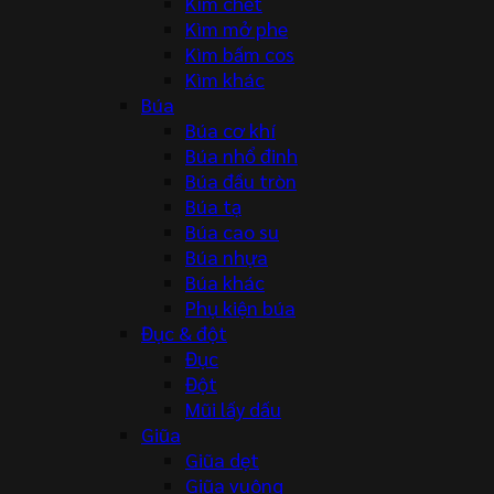
Kìm chết
Kìm mở phe
Kìm bấm cos
Kìm khác
Búa
Búa cơ khí
Búa nhổ đinh
Búa đầu tròn
Búa tạ
Búa cao su
Búa nhựa
Búa khác
Phụ kiện búa
Đục & đột
Đục
Đột
Mũi lấy dấu
Giũa
Giũa dẹt
Giũa vuông