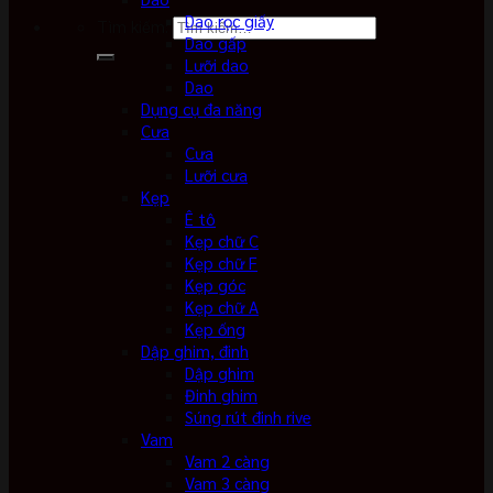
Dao rọc giấy
Tìm kiếm:
Dao gấp
Lưỡi dao
Dao
Dụng cụ đa năng
Cưa
Cưa
Lưỡi cưa
Kẹp
Ê tô
Kẹp chữ C
Kẹp chữ F
Kẹp góc
Kẹp chữ A
Kẹp ống
Dập ghim, đinh
Dập ghim
Đinh ghim
Súng rút đinh rive
Vam
Vam 2 càng
Vam 3 càng