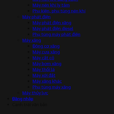
Máy nén khí ly tâm
Phụ kiện, phụ tùng nén khí
Máy phát điện
Máy phát điện xăng
Máy phát điện diesel
Phụ tùng máy phát điện
Máy xăng
Động cơ xăng
Máy cưa xăng
Máy cắt cỏ
Máy bơm xăng
Máy thổi lá
Máy xới đất
Máy xăng khác
Phụ tùng máy xăng
Máy thủy lực
Đăng nhập
Canh trái văn bản