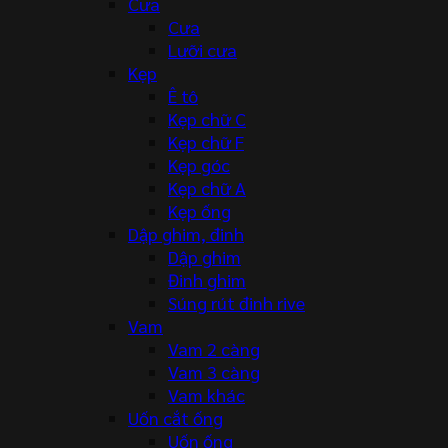
Cưa
Cưa
Lưỡi cưa
Kẹp
Ê tô
Kẹp chữ C
Kẹp chữ F
Kẹp góc
Kẹp chữ A
Kẹp ống
Dập ghim, đinh
Dập ghim
Đinh ghim
Súng rút đinh rive
Vam
Vam 2 càng
Vam 3 càng
Vam khác
Uốn cắt ống
Uốn ống