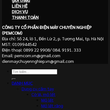
giới thiệu
LIÊN HỆ
DỊCH VỤ
THANH TOÁN
CÔNG TY CỔ PHẦN ĐIỆN MÁY CHUYÊN NGHIỆP
(PEMCOM)
Địa chỉ: Số 24, lô 1, Đền Lừ 2, p. Tương Mai, tp. Hà Nội
MST: 0109944542
Điện thoại: 0899 22 9908/ 084. 9191. 333
Email: pemcom.vn@gmail.com
dienmaychuyennghiep.vn@gmail.com
Tìm
kiếm:
DANH MỤC
Dụng cụ cầm tay
Cờ lê, mỏ lết
Mỏ lết
Mỏ lết răng