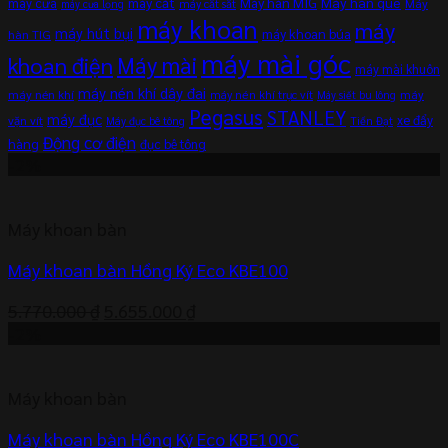
máy cắt
Máy hàn MIG
Máy hàn que
máy cưa
Máy
máy cắt sắt
máy cưa lọng
máy khoan
máy
máy hút bụi
máy khoan búa
hàn TIG
máy mài góc
khoan điện
Máy mài
máy mài khuôn
máy nén khí dây đai
máy nén khí
máy
máy nén khí trục vít
Máy siết bu lông
Pegasus
STANLEY
máy đục
xe đẩy
vặn vít
Máy đục bê tông
Tiến Đạt
Động cơ điện
hàng
đục bê tông
-2%
Máy khoan bàn
Máy khoan bàn Hồng Ký Eco KBE100
Giá
Giá
5.770.000
₫
5.655.000
₫
gốc
hiện
-2%
là:
tại
5.770.000 ₫.
là:
Máy khoan bàn
5.655.000 ₫.
Máy khoan bàn Hồng Ký Eco KBE100C