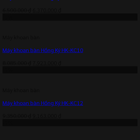
Giá
Giá
6.500.000
₫
6.370.000
₫
gốc
hiện
-2%
là:
tại
6.500.000 ₫.
là:
Máy khoan bàn
6.370.000 ₫.
Máy khoan bàn Hồng Ký HK-KC10
Giá
Giá
8.085.000
₫
7.923.000
₫
gốc
hiện
-2%
là:
tại
8.085.000 ₫.
là:
Máy khoan bàn
7.923.000 ₫.
Máy khoan bàn Hồng Ký HK-KC12
Giá
Giá
9.350.000
₫
9.163.000
₫
gốc
hiện
-2%
là:
tại
9.350.000 ₫.
là: