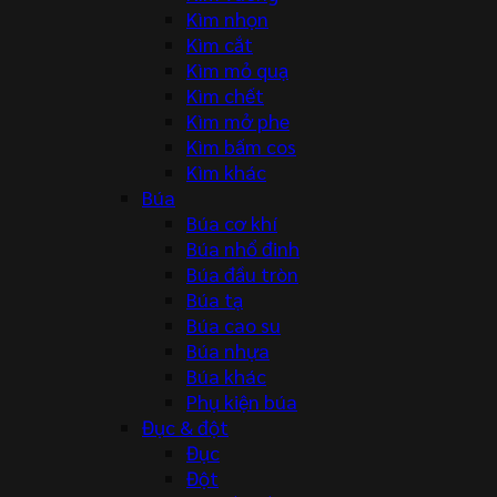
Kìm nhọn
Kìm cắt
Kìm mỏ quạ
Kìm chết
Kìm mở phe
Kìm bấm cos
Kìm khác
Búa
Búa cơ khí
Búa nhổ đinh
Búa đầu tròn
Búa tạ
Búa cao su
Búa nhựa
Búa khác
Phụ kiện búa
Đục & đột
Đục
Đột