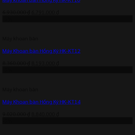
Giá
Giá
6.930.000
₫
6.791.000
₫
gốc
hiện
-2%
là:
tại
6.930.000 ₫.
là:
Máy khoan bàn
6.791.000 ₫.
Máy Khoan bàn Hồng Ký HK-KT12
Giá
Giá
8.360.000
₫
8.193.000
₫
gốc
hiện
-2%
là:
tại
8.360.000 ₫.
là:
Máy khoan bàn
8.193.000 ₫.
Máy Khoan bàn Hồng Ký HK-KT14
Giá
Giá
9.020.000
₫
8.840.000
₫
gốc
hiện
-2%
là:
tại
9.020.000 ₫.
là: