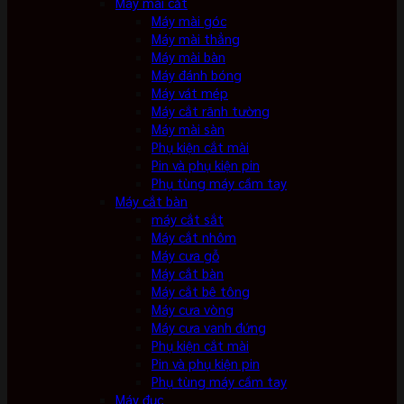
Máy mài cắt
Máy mài góc
Máy mài thẳng
Máy mài bàn
Máy đánh bóng
Máy vát mép
Máy cắt rãnh tường
Máy mài sàn
Phụ kiện cắt mài
Pin và phụ kiện pin
Phụ tùng máy cầm tay
Máy cắt bàn
máy cắt sắt
Máy cắt nhôm
Máy cưa gỗ
Máy cắt bàn
Máy cắt bê tông
Máy cưa vòng
Máy cưa vanh đứng
Phụ kiện cắt mài
Pin và phụ kiện pin
Phụ tùng máy cầm tay
Máy đục