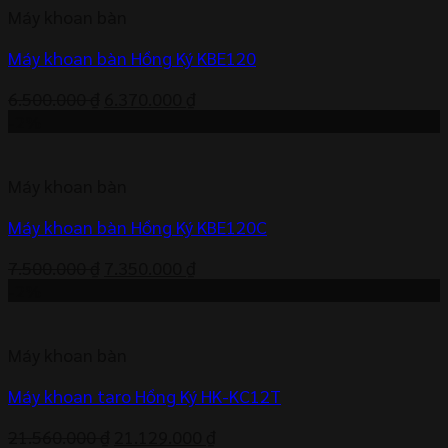
Máy khoan bàn
8.840.000 ₫.
Máy khoan bàn Hồng Ký KBE120
Giá
Giá
6.500.000
₫
6.370.000
₫
gốc
hiện
-2%
là:
tại
6.500.000 ₫.
là:
Máy khoan bàn
6.370.000 ₫.
Máy khoan bàn Hồng Ký KBE120C
Giá
Giá
7.500.000
₫
7.350.000
₫
gốc
hiện
-2%
là:
tại
7.500.000 ₫.
là:
Máy khoan bàn
7.350.000 ₫.
Máy khoan taro Hồng Ký HK-KC12T
Giá
Giá
21.560.000
₫
21.129.000
₫