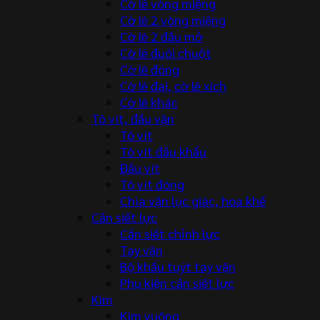
Cờ lê vòng miệng
Cờ lê 2 vòng miệng
Cờ lê 2 đầu mở
Cờ lê đuôi chuột
Cờ lê đóng
Cờ lê đai, cờ lê xích
Cờ lê khác
Tô vít, đầu vặn
Tô vít
Tô vít đầu khẩu
Đầu vít
Tô vít đóng
Chìa vặn lục giác, hoa khế
Cần siết lực
Cần siết chỉnh lực
Tay vặn
Bộ khẩu tuýt tay vặn
Phụ kiện cần siết lực
Kìm
Kìm vuông