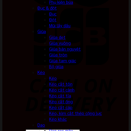
Phụ kiện búa
Đục & đột
Đục
Đột
Mũi lấy dấu
Giũa
Giũa dẹt
Giũa vuông
Giũa bán nguyệt
Giũa tròn
Giũa tam giác
Bộ giũa
Kéo
Kéo
Kéo cắt tôn
Kéo cắt cành
Kéo cắt tỉa
Kéo cắt ống
Kéo cắt cáp
Kéo, kìm cắt thép cộng lực
Kéo khác
Dao
Dao rọc giấy