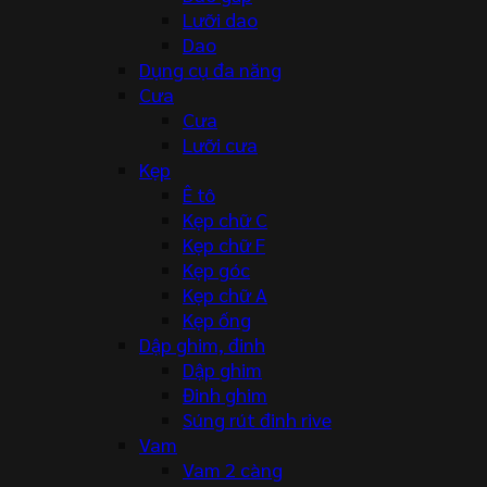
Lưỡi dao
Dao
Dụng cụ đa năng
Cưa
Cưa
Lưỡi cưa
Kẹp
Ê tô
Kẹp chữ C
Kẹp chữ F
Kẹp góc
Kẹp chữ A
Kẹp ống
Dập ghim, đinh
Dập ghim
Đinh ghim
Súng rút đinh rive
Vam
Vam 2 càng