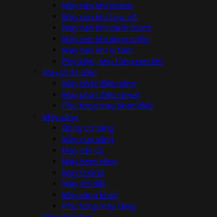
Máy nén khí piston
Máy nén khí trục vít
Máy nén khí cánh trượt
Máy nén khí dạng cuộn
Máy nén khí ly tâm
Phụ kiện, phụ tùng nén khí
Máy phát điện
Máy phát điện xăng
Máy phát điện diesel
Phụ tùng máy phát điện
Máy xăng
Động cơ xăng
Máy cưa xăng
Máy cắt cỏ
Máy bơm xăng
Máy thổi lá
Máy xới đất
Máy xăng khác
Phụ tùng máy xăng
Máy thủy lực