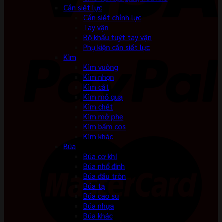
Cần siết lực
Cần siết chỉnh lực
Tay vặn
Bộ khẩu tuýt tay vặn
Phụ kiện cần siết lực
Kìm
Kìm vuông
Kìm nhọn
Kìm cắt
Kìm mỏ quạ
Kìm chết
Kìm mở phe
Kìm bấm cos
Kìm khác
Búa
Búa cơ khí
Búa nhổ đinh
Búa đầu tròn
Búa tạ
Búa cao su
Búa nhựa
Búa khác