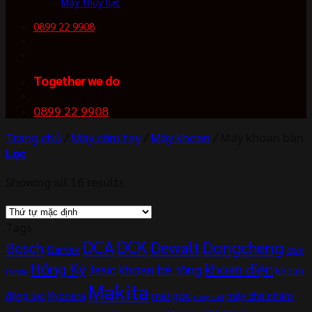
Máy thủy lực
0899 22 9908
Together we do
0899 22 9908
Trang chủ
/
Máy cầm tay
/
Máy khoan
/
Máy khoan bàn
Lọc
Showing all 16 results
Tags
DCA
DCK
Dewalt
Dongcheng
Bosch
Dartek
GWS
Hồng Ký
khoan điện
khoan bê tông
Jasic
khoan
Honda
Makita
mài góc
Kyocera
động lực
máy chà nhám
máy chà