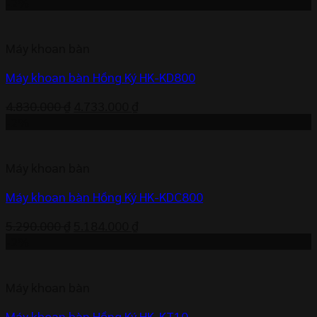
gốc
hiện
-2%
là:
tại
2.990.000 ₫.
là:
Máy khoan bàn
2.930.000 ₫.
Máy khoan bàn Hồng Ký HK-KD800
Giá
Giá
4.830.000
₫
4.733.000
₫
gốc
hiện
-2%
là:
tại
4.830.000 ₫.
là:
Máy khoan bàn
4.733.000 ₫.
Máy khoan bàn Hồng Ký HK-KDC800
Giá
Giá
5.290.000
₫
5.184.000
₫
gốc
hiện
-2%
là:
tại
5.290.000 ₫.
là:
Máy khoan bàn
5.184.000 ₫.
Máy khoan bàn Hồng Ký HK-KT10