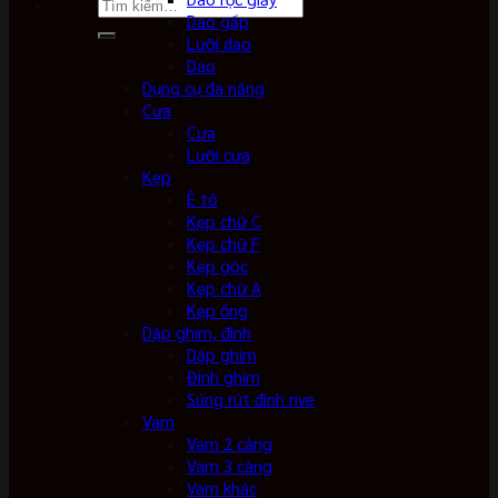
Tìm
Dao gấp
kiếm:
Lưỡi dao
Dao
Dụng cụ đa năng
Cưa
Cưa
Lưỡi cưa
Kẹp
Ê tô
Kẹp chữ C
Kẹp chữ F
Kẹp góc
Kẹp chữ A
Kẹp ống
Dập ghim, đinh
Dập ghim
Đinh ghim
Súng rút đinh rive
Vam
Vam 2 càng
Vam 3 càng
Vam khác