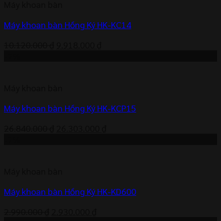
Máy khoan bàn
9.163.000 ₫.
Máy khoan bàn Hồng Ký HK-KC14
Giá
Giá
10.120.000
₫
9.918.000
₫
gốc
hiện
-2%
là:
tại
10.120.000 ₫.
là:
Máy khoan bàn
9.918.000 ₫.
Máy khoan bàn Hồng Ký HK-KCP15
Giá
Giá
26.840.000
₫
26.303.000
₫
gốc
hiện
-2%
là:
tại
26.840.000 ₫.
là:
Máy khoan bàn
26.303.000 ₫.
Máy khoan bàn Hồng Ký HK-KD600
Giá
Giá
2.990.000
₫
2.930.000
₫