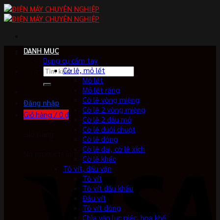
Skip
to
content
DANH MỤC
Dụng cụ cầm tay
Tìm
Cờ lê, mỏ lết
kiếm:
Mỏ lết
Mỏ lết răng
Cờ lê vòng miệng
Đăng nhập
Cờ lê 2 vòng miệng
Giỏ hàng /
0
₫
Cờ lê 2 đầu mở
Cờ lê đuôi chuột
Giỏ hàng
Cờ lê đóng
Cờ lê đai, cờ lê xích
No products in the cart.
Cờ lê khác
Tô vít, đầu vặn
Tô vít
Tô vít đầu khẩu
Đầu vít
Tô vít đóng
Chìa vặn lục giác, hoa khế