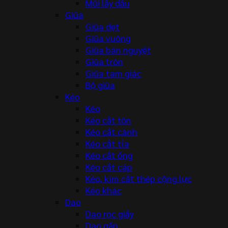
Mũi lấy dấu
Giũa
Giũa dẹt
Giũa vuông
Giũa bán nguyệt
Giũa tròn
Giũa tam giác
Bộ giũa
Kéo
Kéo
Kéo cắt tôn
Kéo cắt cành
Kéo cắt tỉa
Kéo cắt ống
Kéo cắt cáp
Kéo, kìm cắt thép cộng lực
Kéo khác
Dao
Dao rọc giấy
Dao gấp