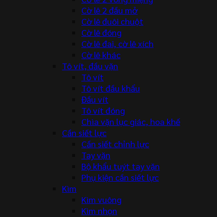
Cờ lê 2 đầu mở
Cờ lê đuôi chuột
Cờ lê đóng
Cờ lê đai, cờ lê xích
Cờ lê khác
Tô vít, đầu vặn
Tô vít
Tô vít đầu khẩu
Đầu vít
Tô vít đóng
Chìa vặn lục giác, hoa khế
Cần siết lực
Cần siết chỉnh lực
Tay vặn
Bộ khẩu tuýt tay vặn
Phụ kiện cần siết lực
Kìm
Kìm vuông
Kìm nhọn