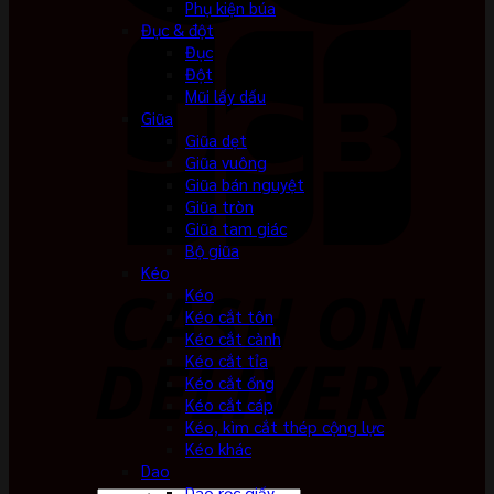
Phụ kiện búa
Đục & đột
Đục
Đột
Mũi lấy dấu
Giũa
Giũa dẹt
Giũa vuông
Giũa bán nguyệt
Giũa tròn
Giũa tam giác
Bộ giũa
Kéo
Kéo
Kéo cắt tôn
Kéo cắt cành
Kéo cắt tỉa
Kéo cắt ống
Kéo cắt cáp
Kéo, kìm cắt thép cộng lực
Kéo khác
Dao
Dao rọc giấy