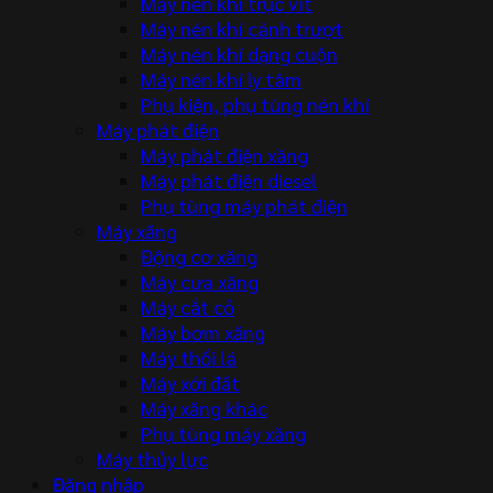
Máy nén khí trục vít
Máy nén khí cánh trượt
Máy nén khí dạng cuộn
Máy nén khí ly tâm
Phụ kiện, phụ tùng nén khí
Máy phát điện
Máy phát điện xăng
Máy phát điện diesel
Phụ tùng máy phát điện
Máy xăng
Động cơ xăng
Máy cưa xăng
Máy cắt cỏ
Máy bơm xăng
Máy thổi lá
Máy xới đất
Máy xăng khác
Phụ tùng máy xăng
Máy thủy lực
Đăng nhập