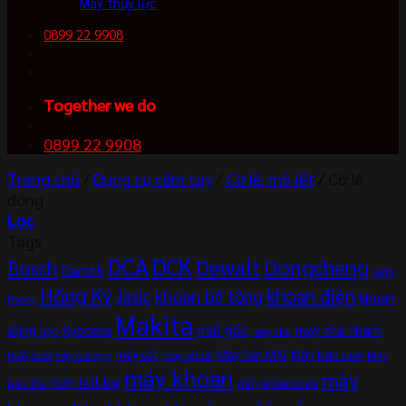
Máy thủy lực
0899 22 9908
Together we do
0899 22 9908
Trang chủ
/
Dụng cụ cầm tay
/
Cờ lê, mỏ lết
/
Cờ lê
đóng
Lọc
Tags
DCA
DCK
Dewalt
Dongcheng
Bosch
Dartek
GWS
Hồng Ký
khoan điện
khoan bê tông
Jasic
khoan
Honda
Makita
mài góc
Kyocera
động lực
máy chà nhám
máy chà
máy cắt
Máy hàn MIG
Máy hàn que
máy cưa
Máy
máy cắt sắt
máy cưa lọng
máy khoan
máy
máy hút bụi
máy khoan búa
hàn TIG