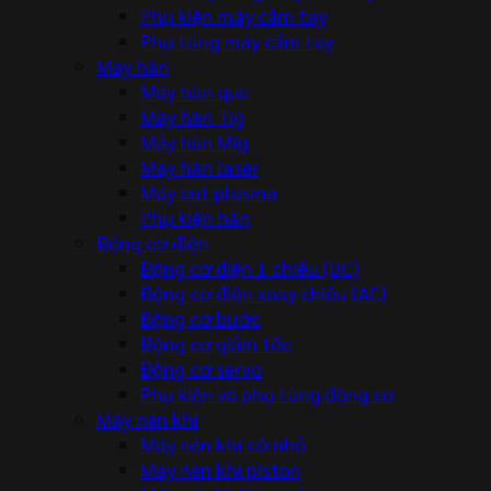
Phụ kiện máy cầm tay
Phụ tùng máy cầm tay
Máy hàn
Máy hàn que
Máy hàn Tig
Máy hàn Mig
Máy hàn laser
Máy cut plasma
Phụ kiện hàn
Động cơ điện
Động cơ điện 1 chiều (DC)
Động cơ điện xoay chiều (AC)
Động cơ bước
Động cơ giảm tốc
Động cơ servo
Phụ kiện và phụ tùng động cơ
Máy nén khí
Máy nén khí cỡ nhỏ
Máy nén khí piston