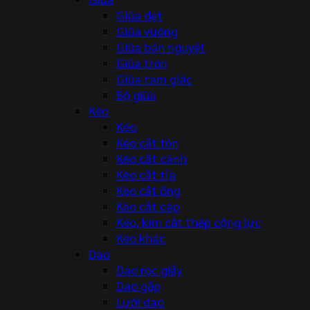
Giũa dẹt
Giũa vuông
Giũa bán nguyệt
Giũa tròn
Giũa tam giác
Bộ giũa
Kéo
Kéo
Kéo cắt tôn
Kéo cắt cành
Kéo cắt tỉa
Kéo cắt ống
Kéo cắt cáp
Kéo, kìm cắt thép cộng lực
Kéo khác
Dao
Dao rọc giấy
Dao gấp
Lưỡi dao