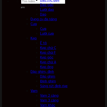
Tìm
Dao gấp
kiếm:
Lưỡi dao
Dao
Dụng cụ đa năng
Cưa
Cưa
Lưỡi cưa
Kẹp
Ê tô
Kẹp chữ C
Kẹp chữ F
Kẹp góc
Kẹp chữ A
Kẹp ống
Dập ghim, đinh
Dập ghim
Đinh ghim
Súng rút đinh rive
Vam
Vam 2 càng
Vam 3 càng
Vam khác