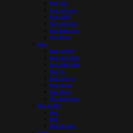
Kìm cắt
Kìm mỏ quạ
Kìm chết
Kìm mở phe
Kìm bấm cos
Kìm khác
Búa
Búa cơ khí
Búa nhổ đinh
Búa đầu tròn
Búa tạ
Búa cao su
Búa nhựa
Búa khác
Phụ kiện búa
Đục & đột
Đục
Đột
Mũi lấy dấu
Giũa