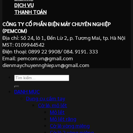
DỊCH VỤ
THANH TOÁN
CÔNG TY CỔ PHẦN ĐIỆN MÁY CHUYÊN NGHIỆP
(PEMCOM)
Địa chỉ: Số 24, lô 1, Đền Lừ 2, p. Tương Mai, tp. Hà Nội
MST: 0109944542
Điện thoại: 0899 22 9908/ 084. 9191. 333
Email: pemcom.vn@gmail.com
dienmaychuyennghiep.vn@gmail.com
Tìm
kiếm:
DANH MỤC
Dụng cụ cầm tay
Cờ lê, mỏ lết
Mỏ lết
Mỏ lết răng
Cờ lê vòng miệng
Cờ lê 2 vòng miệng