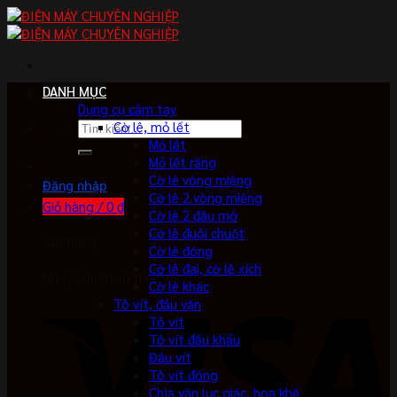
Skip
to
content
DANH MỤC
Dụng cụ cầm tay
Tìm
Cờ lê, mỏ lết
kiếm:
Mỏ lết
Mỏ lết răng
Cờ lê vòng miệng
Đăng nhập
Cờ lê 2 vòng miệng
Giỏ hàng /
0
₫
Cờ lê 2 đầu mở
Cờ lê đuôi chuột
Giỏ hàng
Cờ lê đóng
Cờ lê đai, cờ lê xích
No products in the cart.
Cờ lê khác
Tô vít, đầu vặn
Tô vít
Tô vít đầu khẩu
Đầu vít
Tô vít đóng
Chìa vặn lục giác, hoa khế