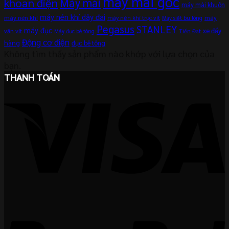
máy mài góc
khoan điện
Máy mài
máy mài khuôn
máy nén khí dây đai
máy nén khí
máy
máy nén khí trục vít
Máy siết bu lông
Pegasus
STANLEY
máy đục
xe đẩy
vặn vít
Máy đục bê tông
Tiến Đạt
Động cơ điện
hàng
đục bê tông
Không tìm thấy sản phẩm nào khớp với lựa chọn của
bạn.
THANH TOÁN