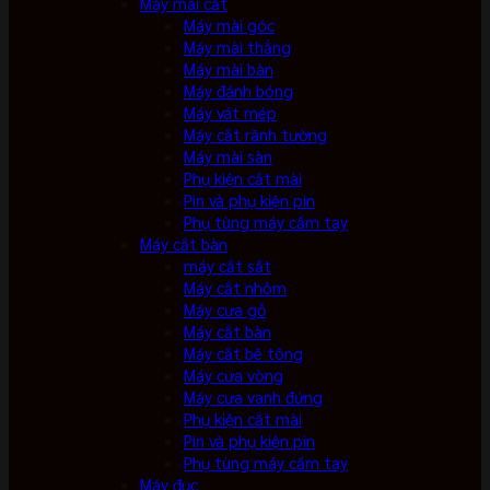
Máy mài cắt
Máy mài góc
Máy mài thẳng
Máy mài bàn
Máy đánh bóng
Máy vát mép
Máy cắt rãnh tường
Máy mài sàn
Phụ kiện cắt mài
Pin và phụ kiện pin
Phụ tùng máy cầm tay
Máy cắt bàn
máy cắt sắt
Máy cắt nhôm
Máy cưa gỗ
Máy cắt bàn
Máy cắt bê tông
Máy cưa vòng
Máy cưa vanh đứng
Phụ kiện cắt mài
Pin và phụ kiện pin
Phụ tùng máy cầm tay
Máy đục