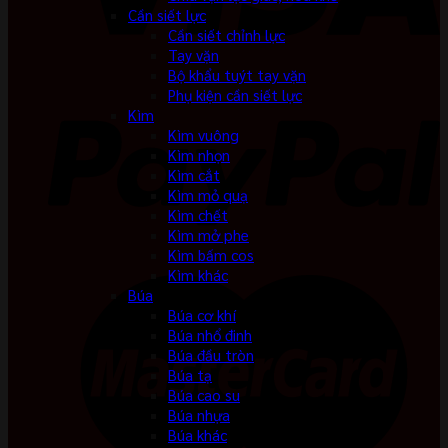
Cần siết lực
Cần siết chỉnh lực
Tay vặn
Bộ khẩu tuýt tay vặn
Phụ kiện cần siết lực
Kìm
Kìm vuông
Kìm nhọn
Kìm cắt
Kìm mỏ quạ
Kìm chết
Kìm mở phe
Kìm bấm cos
Kìm khác
Búa
Búa cơ khí
Búa nhổ đinh
Búa đầu tròn
Búa tạ
Búa cao su
Búa nhựa
Búa khác