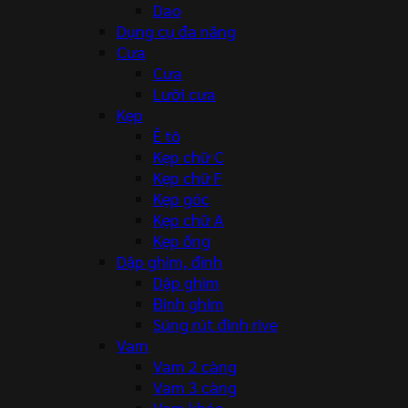
Dao
Dụng cụ đa năng
Cưa
Cưa
Lưỡi cưa
Kẹp
Ê tô
Kẹp chữ C
Kẹp chữ F
Kẹp góc
Kẹp chữ A
Kẹp ống
Dập ghim, đinh
Dập ghim
Đinh ghim
Súng rút đinh rive
Vam
Vam 2 càng
Vam 3 càng
Vam khác