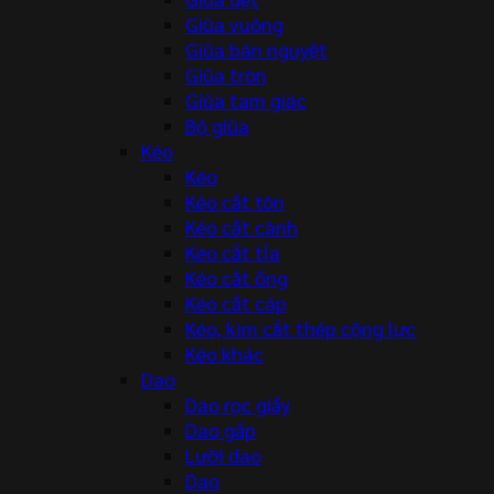
Giũa vuông
Giũa bán nguyệt
Giũa tròn
Giũa tam giác
Bộ giũa
Kéo
Kéo
Kéo cắt tôn
Kéo cắt cành
Kéo cắt tỉa
Kéo cắt ống
Kéo cắt cáp
Kéo, kìm cắt thép cộng lực
Kéo khác
Dao
Dao rọc giấy
Dao gấp
Lưỡi dao
Dao