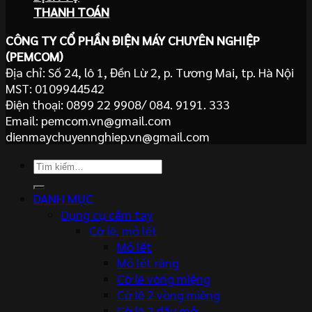
THANH TOÁN
CÔNG TY CỔ PHẦN ĐIỆN MÁY CHUYÊN NGHIỆP
(PEMCOM)
Địa chỉ: Số 24, lô 1, Đền Lừ 2, p. Tương Mai, tp. Hà Nội
MST: 0109944542
Điện thoại: 0899 22 9908/ 084. 9191. 333
Email: pemcom.vn@gmail.com
dienmaychuyennghiep.vn@gmail.com
Tìm
kiếm:
DANH MỤC
Dụng cụ cầm tay
Cờ lê, mỏ lết
Mỏ lết
Mỏ lết răng
Cờ lê vòng miệng
Cờ lê 2 vòng miệng
Cờ lê 2 đầu mở