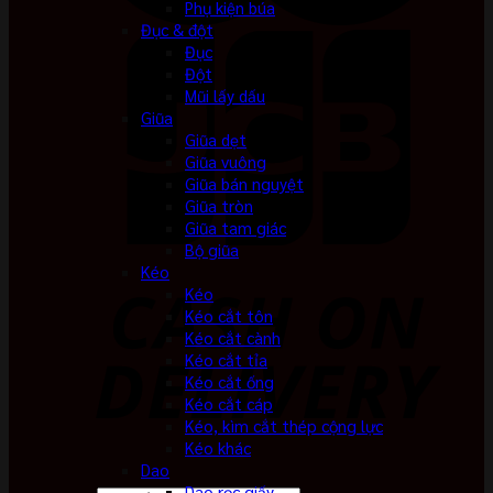
Phụ kiện búa
Đục & đột
Đục
Đột
Mũi lấy dấu
Giũa
Giũa dẹt
Giũa vuông
Giũa bán nguyệt
Giũa tròn
Giũa tam giác
Bộ giũa
Kéo
Kéo
Kéo cắt tôn
Kéo cắt cành
Kéo cắt tỉa
Kéo cắt ống
Kéo cắt cáp
Kéo, kìm cắt thép cộng lực
Kéo khác
Dao
Dao rọc giấy