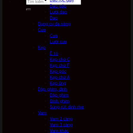
Tìm
Dao gấp
kiếm:
Lưỡi dao
Dao
Dụng cụ đa năng
Cưa
Cưa
Lưỡi cưa
Kẹp
Ê tô
Kẹp chữ C
Kẹp chữ F
Kẹp góc
Kẹp chữ A
Kẹp ống
Dập ghim, đinh
Dập ghim
Đinh ghim
Súng rút đinh rive
Vam
Vam 2 càng
Vam 3 càng
Vam khác