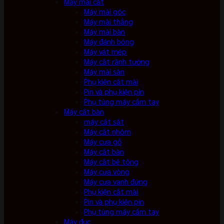
Máy mài cắt
Máy mài góc
Máy mài thẳng
Máy mài bàn
Máy đánh bóng
Máy vát mép
Máy cắt rãnh tường
Máy mài sàn
Phụ kiện cắt mài
Pin và phụ kiện pin
Phụ tùng máy cầm tay
Máy cắt bàn
máy cắt sắt
Máy cắt nhôm
Máy cưa gỗ
Máy cắt bàn
Máy cắt bê tông
Máy cưa vòng
Máy cưa vanh đứng
Phụ kiện cắt mài
Pin và phụ kiện pin
Phụ tùng máy cầm tay
Máy đục