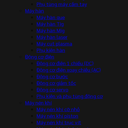
Phụ tùng máy cầm tay
Máy hàn
Máy hàn que
Máy hàn Tig
Máy hàn Mig
Máy hàn laser
Máy cut plasma
Phụ kiện hàn
Động cơ điện
Động cơ điện 1 chiều (DC)
Động cơ điện xoay chiều (AC)
Động cơ bước
Động cơ giảm tốc
Động cơ servo
Phụ kiện và phụ tùng động cơ
Máy nén khí
Máy nén khí cỡ nhỏ
Máy nén khí piston
Máy nén khí trục vít