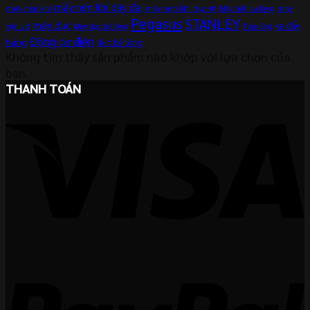
máy nén khí dây đai
máy nén khí
máy
máy nén khí trục vít
Máy siết bu lông
Pegasus
STANLEY
máy đục
xe đẩy
vặn vít
Máy đục bê tông
Tiến Đạt
Động cơ điện
hàng
đục bê tông
Không tìm thấy sản phẩm nào khớp với lựa chọn của
bạn.
THANH TOÁN