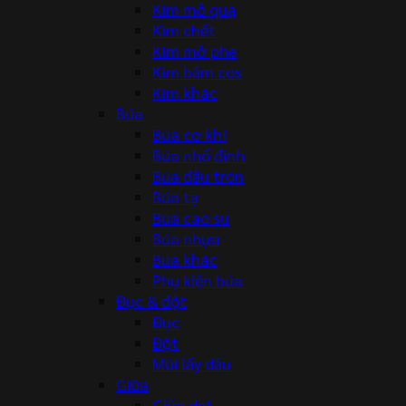
Kìm mỏ quạ
Kìm chết
Kìm mở phe
Kìm bấm cos
Kìm khác
Búa
Búa cơ khí
Búa nhổ đinh
Búa đầu tròn
Búa tạ
Búa cao su
Búa nhựa
Búa khác
Phụ kiện búa
Đục & đột
Đục
Đột
Mũi lấy dấu
Giũa
Giũa dẹt