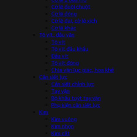
Cờ lê đuôi chuột
Cờ lê đóng
Cờ lê đai, cờ lê xích
Cờ lê khác
Tô vít, đầu vặn
Tô vít
Tô vít đầu khẩu
Đầu vít
Tô vít đóng
Chìa vặn lục giác, hoa khế
Cần siết lực
Cần siết chỉnh lực
Tay vặn
Bộ khẩu tuýt tay vặn
Phụ kiện cần siết lực
Kìm
Kìm vuông
Kìm nhọn
Kìm cắt