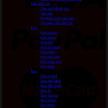
Cần siết lực
Cần siết chỉnh lực
Tay vặn
Bộ khẩu tuýt tay vặn
Phụ kiện cần siết lực
Kìm
Kìm vuông
Kìm nhọn
Kìm cắt
Kìm mỏ quạ
Kìm chết
Kìm mở phe
Kìm bấm cos
Kìm khác
Búa
Búa cơ khí
Búa nhổ đinh
Búa đầu tròn
Búa tạ
Búa cao su
Búa nhựa
Búa khác