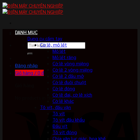
Skip
to
content
DANH MỤC
Dụng cụ cầm tay
Tìm
Cờ lê, mỏ lết
kiếm:
Mỏ lết
Mỏ lết răng
Cờ lê vòng miệng
Đăng nhập
Cờ lê 2 vòng miệng
Giỏ hàng /
0
₫
Cờ lê 2 đầu mở
Cờ lê đuôi chuột
Giỏ hàng
Cờ lê đóng
Cờ lê đai, cờ lê xích
No products in the cart.
Cờ lê khác
Tô vít, đầu vặn
Tô vít
Tô vít đầu khẩu
Đầu vít
Tô vít đóng
Chìa vặn lục giác, hoa khế