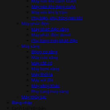
Máy nén khí cánh trượt
Máy nén khí dạng cuộn
Máy nén khí ly tâm
Phụ kiện, phụ tùng nén khí
Máy phát điện
Máy phát điện xăng
Máy phát điện diesel
Phụ tùng máy phát điện
Máy xăng
Động cơ xăng
Máy cưa xăng
Máy cắt cỏ
Máy bơm xăng
Máy thổi lá
Máy xới đất
Máy xăng khác
Phụ tùng máy xăng
Máy thủy lực
Đăng nhập
Canh trái văn bản