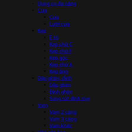
Dụng cụ đa năng
Cưa
Cưa
Lưỡi cưa
Kẹp
Ê tô
Kẹp chữ C
Kẹp chữ F
Kẹp góc
Kẹp chữ A
Kẹp ống
Dập ghim, đinh
Dập ghim
Đinh ghim
Súng rút đinh rive
Vam
Vam 2 càng
Vam 3 càng
Vam khác
Uốn cắt ống