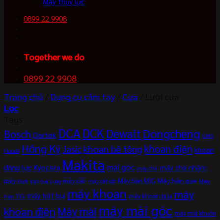
Máy thủy lực
0899 22 9908
Together we do
0899 22 9908
Trang chủ
/
Dụng cụ cầm tay
/
Cưa
/
Lưỡi cưa
Lọc
Tags
DCA
DCK
Dewalt
Dongcheng
Bosch
Dartek
GWS
Hồng Ký
khoan điện
khoan bê tông
Jasic
khoan
Honda
Makita
mài góc
Kyocera
động lực
máy chà nhám
máy chà
máy cắt
Máy hàn MIG
Máy hàn que
máy cưa
Máy
máy cắt sắt
máy cưa lọng
máy khoan
máy
máy hút bụi
máy khoan búa
hàn TIG
máy mài góc
khoan điện
Máy mài
máy mài khuôn