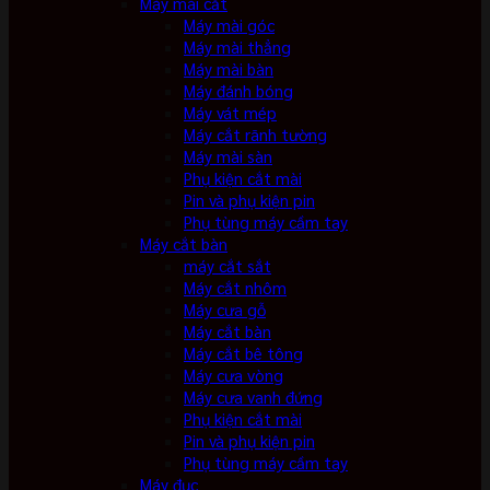
Máy mài cắt
Máy mài góc
Máy mài thẳng
Máy mài bàn
Máy đánh bóng
Máy vát mép
Máy cắt rãnh tường
Máy mài sàn
Phụ kiện cắt mài
Pin và phụ kiện pin
Phụ tùng máy cầm tay
Máy cắt bàn
máy cắt sắt
Máy cắt nhôm
Máy cưa gỗ
Máy cắt bàn
Máy cắt bê tông
Máy cưa vòng
Máy cưa vanh đứng
Phụ kiện cắt mài
Pin và phụ kiện pin
Phụ tùng máy cầm tay
Máy đục