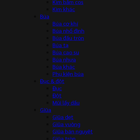
Kìm bấm cos
Kìm khác
Búa
Búa cơ khí
Búa nhổ đinh
Búa đầu tròn
Búa tạ
Búa cao su
Búa nhựa
Búa khác
Phụ kiện búa
Đục & đột
Đục
Đột
Mũi lấy dấu
Giũa
Giũa dẹt
Giũa vuông
Giũa bán nguyệt
Giũa tròn