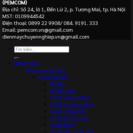
(PEMCOM)
Địa chỉ: Số 24, lô 1, Đền Lừ 2, p. Tương Mai, tp. Hà Nội
MST: 0109944542
Điện thoại: 0899 22 9908/ 084. 9191. 333
Email: pemcom.vn@gmail.com
dienmaychuyennghiep.vn@gmail.com
Tìm
kiếm:
DANH MỤC
Dụng cụ cầm tay
Cờ lê, mỏ lết
Mỏ lết
Mỏ lết răng
Cờ lê vòng miệng
Cờ lê 2 vòng miệng
Cờ lê 2 đầu mở
Cờ lê đuôi chuột
Cờ lê đóng
Cờ lê đai, cờ lê xích