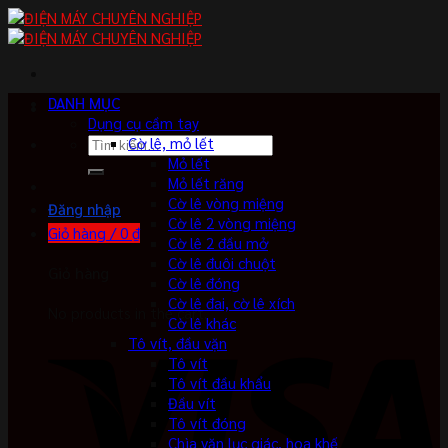
Skip
to
content
DANH MỤC
Dụng cụ cầm tay
Tìm
Cờ lê, mỏ lết
kiếm:
Mỏ lết
Mỏ lết răng
Cờ lê vòng miệng
Đăng nhập
Cờ lê 2 vòng miệng
Giỏ hàng /
0
₫
Cờ lê 2 đầu mở
Cờ lê đuôi chuột
Giỏ hàng
Cờ lê đóng
Cờ lê đai, cờ lê xích
No products in the cart.
Cờ lê khác
Tô vít, đầu vặn
Tô vít
Tô vít đầu khẩu
Đầu vít
Tô vít đóng
Chìa vặn lục giác, hoa khế