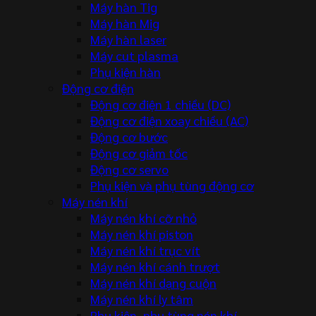
Máy hàn Tig
Máy hàn Mig
Máy hàn laser
Máy cut plasma
Phụ kiện hàn
Động cơ điện
Động cơ điện 1 chiều (DC)
Động cơ điện xoay chiều (AC)
Động cơ bước
Động cơ giảm tốc
Động cơ servo
Phụ kiện và phụ tùng động cơ
Máy nén khí
Máy nén khí cỡ nhỏ
Máy nén khí piston
Máy nén khí trục vít
Máy nén khí cánh trượt
Máy nén khí dạng cuộn
Máy nén khí ly tâm
Phụ kiện, phụ tùng nén khí