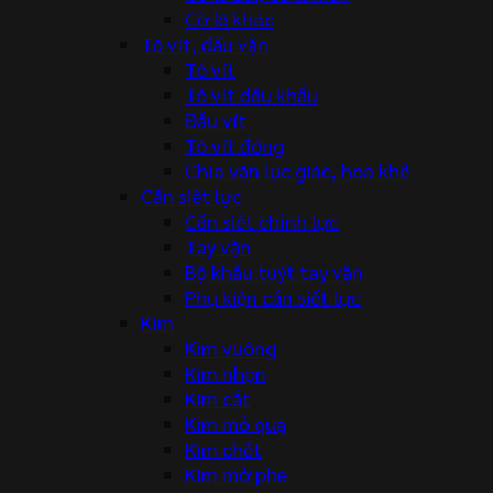
Cờ lê khác
Tô vít, đầu vặn
Tô vít
Tô vít đầu khẩu
Đầu vít
Tô vít đóng
Chìa vặn lục giác, hoa khế
Cần siết lực
Cần siết chỉnh lực
Tay vặn
Bộ khẩu tuýt tay vặn
Phụ kiện cần siết lực
Kìm
Kìm vuông
Kìm nhọn
Kìm cắt
Kìm mỏ quạ
Kìm chết
Kìm mở phe