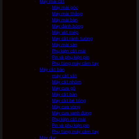
Máy mài cắt
Máy mài góc
Máy mài thẳng
Máy mài bàn
Máy đánh bóng
Máy vát mép
Máy cắt rãnh tường
Máy mài sàn
Phụ kiện cắt mài
Pin và phụ kiện pin
Phụ tùng máy cầm tay
Máy cắt bàn
máy cắt sắt
Máy cắt nhôm
Máy cưa gỗ
Máy cắt bàn
Máy cắt bê tông
Máy cưa vòng
Máy cưa vanh đứng
Phụ kiện cắt mài
Pin và phụ kiện pin
Phụ tùng máy cầm tay
Máy đục