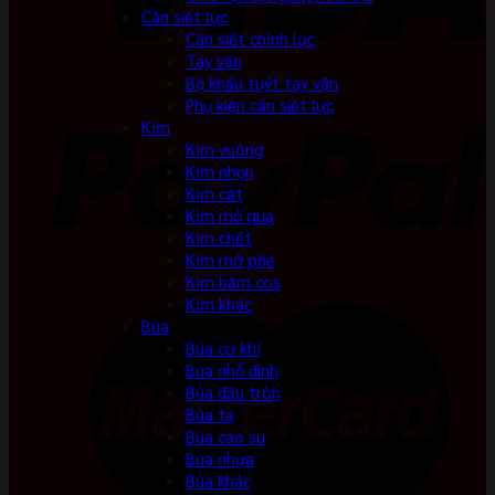
Cần siết lực
Cần siết chỉnh lực
Tay vặn
Bộ khẩu tuýt tay vặn
Phụ kiện cần siết lực
Kìm
Kìm vuông
Kìm nhọn
Kìm cắt
Kìm mỏ quạ
Kìm chết
Kìm mở phe
Kìm bấm cos
Kìm khác
Búa
Búa cơ khí
Búa nhổ đinh
Búa đầu tròn
Búa tạ
Búa cao su
Búa nhựa
Búa khác