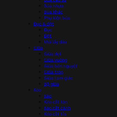
Búa nhựa
Búa khác
Phụ kiện búa
Đục & đột
Đục
Đột
Mũi lấy dấu
Giũa
Giũa dẹt
Giũa vuông
Giũa bán nguyệt
Giũa tròn
Giũa tam giác
Bộ giũa
Kéo
Kéo
Kéo cắt tôn
Kéo cắt cành
Kéo cắt tỉa