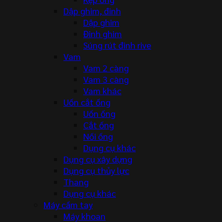
Dập ghim, đinh
Dập ghim
Đinh ghim
Súng rút đinh rive
Vam
Vam 2 càng
Vam 3 càng
Vam khác
Uốn cắt ống
Uốn ống
Cắt ống
Nối ống
Dụng cụ khác
Dụng cụ xây dựng
Dụng cụ thủy lực
Thang
Dụng cụ khác
Máy cầm tay
Máy khoan