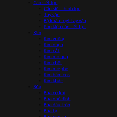
Cần siết lực
Cần siết chỉnh lực
Tay vặn
Bộ khẩu tuýt tay vặn
Phụ kiện cần siết lực
Kìm
Kìm vuông
Kìm nhọn
Kìm cắt
Kìm mỏ quạ
Kìm chết
Kìm mở phe
Kìm bấm cos
Kìm khác
Búa
Búa cơ khí
Búa nhổ đinh
Búa đầu tròn
Búa tạ
Búa cao su