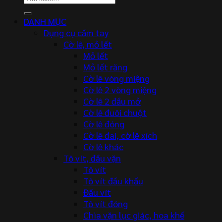
kiếm:
DANH MỤC
Dụng cụ cầm tay
Cờ lê, mỏ lết
Mỏ lết
Mỏ lết răng
Cờ lê vòng miệng
Cờ lê 2 vòng miệng
Cờ lê 2 đầu mở
Cờ lê đuôi chuột
Cờ lê đóng
Cờ lê đai, cờ lê xích
Cờ lê khác
Tô vít, đầu vặn
Tô vít
Tô vít đầu khẩu
Đầu vít
Tô vít đóng
Chìa vặn lục giác, hoa khế