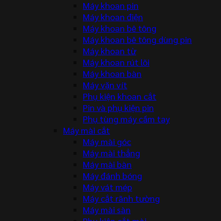
Máy khoan pin
Máy khoan điện
Máy khoan bê tông
Máy khoan bê tông dùng pin
Máy khoan từ
Máy khoan rút lõi
Máy khoan bàn
Máy vặn vít
Phụ kiện khoan cắt
Pin và phụ kiện pin
Phụ tùng máy cầm tay
Máy mài cắt
Máy mài góc
Máy mài thẳng
Máy mài bàn
Máy đánh bóng
Máy vát mép
Máy cắt rãnh tường
Máy mài sàn
Phụ kiện cắt mài