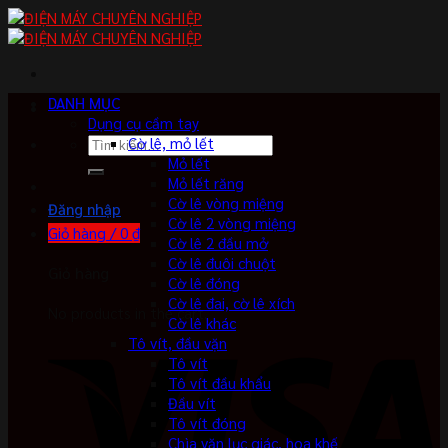
Skip
to
content
DANH MỤC
Dụng cụ cầm tay
Tìm
Cờ lê, mỏ lết
kiếm:
Mỏ lết
Mỏ lết răng
Cờ lê vòng miệng
Đăng nhập
Cờ lê 2 vòng miệng
Giỏ hàng /
0
₫
Cờ lê 2 đầu mở
Cờ lê đuôi chuột
Giỏ hàng
Cờ lê đóng
Cờ lê đai, cờ lê xích
No products in the cart.
Cờ lê khác
Tô vít, đầu vặn
Tô vít
Tô vít đầu khẩu
Đầu vít
Tô vít đóng
Chìa vặn lục giác, hoa khế