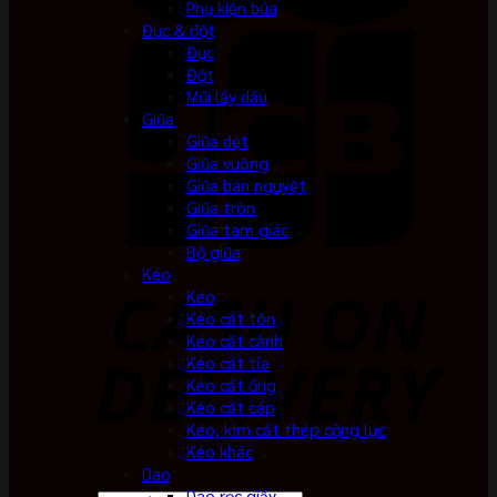
Phụ kiện búa
Đục & đột
Đục
Đột
Mũi lấy dấu
Giũa
Giũa dẹt
Giũa vuông
Giũa bán nguyệt
Giũa tròn
Giũa tam giác
Bộ giũa
Kéo
Kéo
Kéo cắt tôn
Kéo cắt cành
Kéo cắt tỉa
Kéo cắt ống
Kéo cắt cáp
Kéo, kìm cắt thép cộng lực
Kéo khác
Dao
Dao rọc giấy