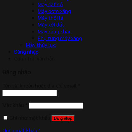
Máy cắt cỏ
Máy bơm xăng
Máy thổi lá
Máy xới đất
Máy xăng khác
Phụ tùng máy xăng
Máy thủy lực
Đăng nhập
Canh trái văn bản
Đăng nhập
Tên tài khoản hoặc địa chỉ email
*
Mật khẩu
*
Ghi nhớ mật khẩu
Đăng nhập
Quên mật khẩu?