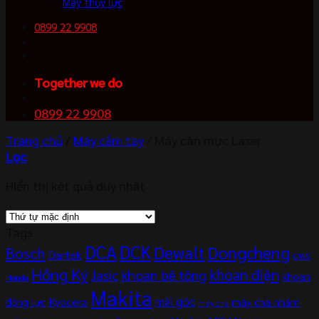
Máy thủy lực
0899 22 9908
Together we do
0899 22 9908
Trang chủ
/
Máy cầm tay
/
Máy cân mực Laser
Lọc
Hiển thị kết quả duy nhất
Tags
DCA
DCK
Dewalt
Dongcheng
Bosch
Dartek
GWS
Hồng Ký
khoan điện
khoan bê tông
Jasic
khoan
Honda
Makita
mài góc
Kyocera
động lực
máy chà nhám
máy chà