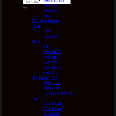
Tìm
Dao gấp
kiếm:
Lưỡi dao
Dao
Dụng cụ đa năng
Cưa
Cưa
Lưỡi cưa
Kẹp
Ê tô
Kẹp chữ C
Kẹp chữ F
Kẹp góc
Kẹp chữ A
Kẹp ống
Dập ghim, đinh
Dập ghim
Đinh ghim
Súng rút đinh rive
Vam
Vam 2 càng
Vam 3 càng
Vam khác