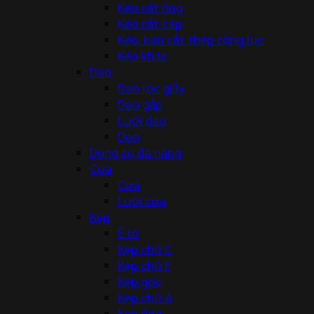
Kéo cắt ống
Kéo cắt cáp
Kéo, kìm cắt thép cộng lực
Kéo khác
Dao
Dao rọc giấy
Dao gấp
Lưỡi dao
Dao
Dụng cụ đa năng
Cưa
Cưa
Lưỡi cưa
Kẹp
Ê tô
Kẹp chữ C
Kẹp chữ F
Kẹp góc
Kẹp chữ A
Kẹp ống