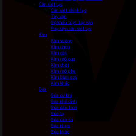
Cần siết lực
Cần siết chỉnh lực
Tay vặn
Bộ khẩu tuýt tay vặn
Phụ kiện cần siết lực
Kìm
Kìm vuông
Kìm nhọn
Kìm cắt
Kìm mỏ quạ
Kìm chết
Kìm mở phe
Kìm bấm cos
Kìm khác
Búa
Búa cơ khí
Búa nhổ đinh
Búa đầu tròn
Búa tạ
Búa cao su
Búa nhựa
Búa khác