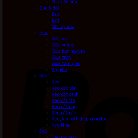
Phụ kiện búa
Đục & đột
Đục
Đột
Mũi lấy dấu
Giũa
Giũa dẹt
Giũa vuông
Giũa bán nguyệt
Giũa tròn
Giũa tam giác
Bộ giũa
Kéo
Kéo
Kéo cắt tôn
Kéo cắt cành
Kéo cắt tỉa
Kéo cắt ống
Kéo cắt cáp
Kéo, kìm cắt thép cộng lực
Kéo khác
Dao
Dao rọc giấy