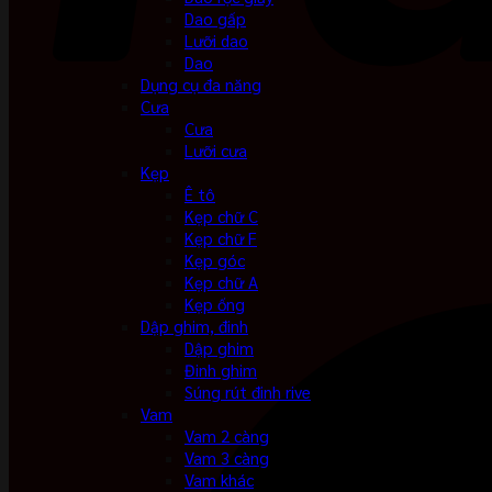
Dao gấp
Lưỡi dao
Dao
Dụng cụ đa năng
Cưa
Cưa
Lưỡi cưa
Kẹp
Ê tô
Kẹp chữ C
Kẹp chữ F
Kẹp góc
Kẹp chữ A
Kẹp ống
Dập ghim, đinh
Dập ghim
Đinh ghim
Súng rút đinh rive
Vam
Vam 2 càng
Vam 3 càng
Vam khác