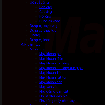
Uốn cắt ống
Uốn ống
Cắt ống
Nối ống
Dụng cụ khác
Dụng cụ xây dựng
Dụng cụ thủy lực
Thang
Dụng cụ khác
Máy cầm tay
Máy khoan
Máy khoan pin
Máy khoan điện
Máy khoan bê tông
Máy khoan bê tông dùng pin
Máy khoan từ
Máy khoan rút lõi
Máy khoan bàn
Máy vặn vít
Phụ kiện khoan cắt
Pin và phụ kiện pin
Phụ tùng máy cầm tay