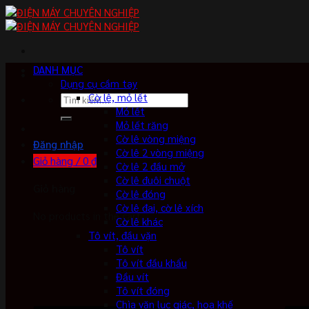
Skip
to
content
DANH MỤC
Dụng cụ cầm tay
Cờ lê, mỏ lết
Tìm
Mỏ lết
kiếm:
Mỏ lết răng
Cờ lê vòng miệng
Đăng nhập
Cờ lê 2 vòng miệng
Giỏ hàng /
0
₫
Cờ lê 2 đầu mở
Cờ lê đuôi chuột
Giỏ hàng
Cờ lê đóng
Cờ lê đai, cờ lê xích
No products in the cart.
Cờ lê khác
Tô vít, đầu vặn
Tô vít
Tô vít đầu khẩu
Đầu vít
Tô vít đóng
Chìa vặn lục giác, hoa khế