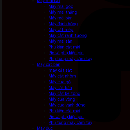
Máy mài cắt
Máy mài góc
Máy mài thẳng
Máy mài bàn
Máy đánh bóng
Máy vát mép
Máy cắt rãnh tường
Máy mài sàn
Phụ kiện cắt mài
Pin và phụ kiện pin
Phụ tùng máy cầm tay
Máy cắt bàn
máy cắt sắt
Máy cắt nhôm
Máy cưa gỗ
Máy cắt bàn
Máy cắt bê tông
Máy cưa vòng
Máy cưa vanh đứng
Phụ kiện cắt mài
Pin và phụ kiện pin
Phụ tùng máy cầm tay
Máy đục