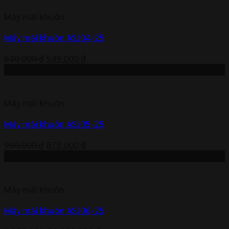
600.000 ₫.
là:
Máy mài khuôn
539.000 ₫.
Máy mài khuôn ASJ04-25
Giá
Giá
620.000
₫
549.000
₫
gốc
hiện
-11%
là:
tại
620.000 ₫.
là:
Máy mài khuôn
549.000 ₫.
Máy mài khuôn ASJ05-25
Giá
Giá
990.000
₫
879.000
₫
gốc
hiện
-13%
là:
tại
990.000 ₫.
là:
Máy mài khuôn
879.000 ₫.
Máy mài khuôn ASJ06-25