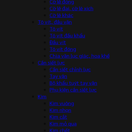
Cờ lê đóng
Cờ lê đai, cờ lê xích
Cờ lê khác
Tô vít, đầu vặn
Tô vít
Tô vít đầu khẩu
Đầu vít
Tô vít đóng
Chìa vặn lục giác, hoa khế
Cần siết lực
Cần siết chỉnh lực
Tay vặn
Bộ khẩu tuýt tay vặn
Phụ kiện cần siết lực
Kìm
Kìm vuông
Kìm nhọn
Kìm cắt
Kìm mỏ quạ
Kìm chết