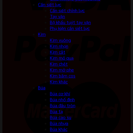
Cần siết lực
Cần siết chỉnh lực
Tay vặn
Bộ khẩu tuýt tay vặn
Phụ kiện cần siết lực
Kìm
Kìm vuông
Kìm nhọn
Kìm cắt
Kìm mỏ quạ
Kìm chết
Kìm mở phe
Kìm bấm cos
Kìm khác
Búa
Búa cơ khí
Búa nhổ đinh
Búa đầu tròn
Búa tạ
Búa cao su
Búa nhựa
Búa khác