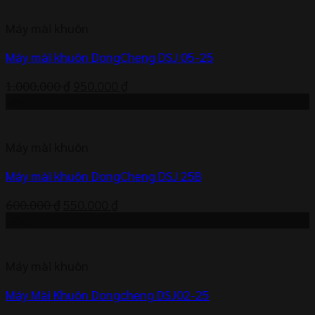
900.000 ₫.
là:
Máy mài khuôn
870.000 ₫.
Máy mài khuôn DongCheng DSJ 05-25
Giá
Giá
1.000.000
₫
950.000
₫
gốc
hiện
-8%
là:
tại
1.000.000 ₫.
là:
Máy mài khuôn
950.000 ₫.
Máy mài khuôn DongCheng DSJ 25B
Giá
Giá
600.000
₫
550.000
₫
gốc
hiện
-2%
là:
tại
600.000 ₫.
là:
Máy mài khuôn
550.000 ₫.
Máy Mài Khuôn Dongcheng DSJ02-25