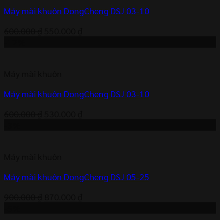
Máy mài khuôn DongCheng DSJ 03-10
Giá
Giá
600.000
₫
550.000
₫
gốc
hiện
-12%
là:
tại
600.000 ₫.
là:
Máy mài khuôn
550.000 ₫.
Máy mài khuôn DongCheng DSJ 03-10
Giá
Giá
600.000
₫
530.000
₫
gốc
hiện
-3%
là:
tại
600.000 ₫.
là:
Máy mài khuôn
530.000 ₫.
Máy mài khuôn DongCheng DSJ 05-25
Giá
Giá
900.000
₫
870.000
₫
gốc
hiện
-5%
là:
tại