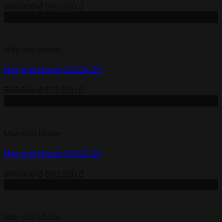
Giá
Giá
600.000
₫
590.000
₫
gốc
hiện
-10%
là:
tại
600.000 ₫.
là:
Máy mài khuôn
590.000 ₫.
Máy mài khuôn DSJ04-25
Giá
Giá
580.000
₫
522.000
₫
gốc
hiện
-10%
là:
tại
580.000 ₫.
là:
Máy mài khuôn
522.000 ₫.
Máy mài khuôn DSJ05-25
Giá
Giá
990.000
₫
890.000
₫
gốc
hiện
-10%
là:
tại
990.000 ₫.
là:
Máy mài khuôn
890.000 ₫.