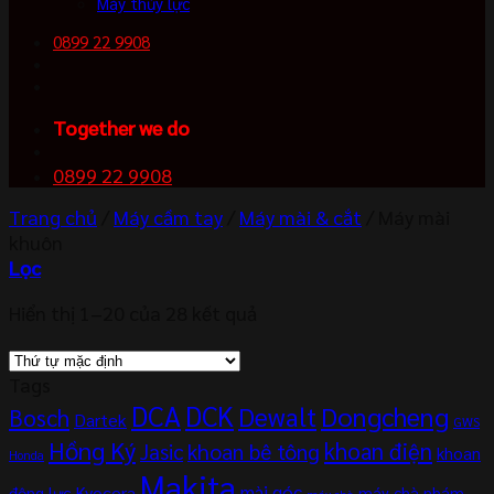
Máy thủy lực
0899 22 9908
Together we do
0899 22 9908
Trang chủ
/
Máy cầm tay
/
Máy mài & cắt
/
Máy mài
khuôn
Lọc
Hiển thị 1–20 của 28 kết quả
Tags
DCA
DCK
Dewalt
Dongcheng
Bosch
Dartek
GWS
Hồng Ký
khoan điện
khoan bê tông
Jasic
khoan
Honda
Makita
mài góc
Kyocera
động lực
máy chà nhám