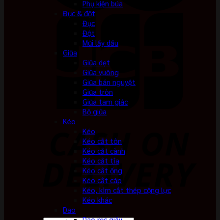
Phụ kiện búa
Đục & đột
Đục
Đột
Mũi lấy dấu
Giũa
Giũa dẹt
Giũa vuông
Giũa bán nguyệt
Giũa tròn
Giũa tam giác
Bộ giũa
Kéo
Kéo
Kéo cắt tôn
Kéo cắt cành
Kéo cắt tỉa
Kéo cắt ống
Kéo cắt cáp
Kéo, kìm cắt thép cộng lực
Kéo khác
Dao
Dao rọc giấy