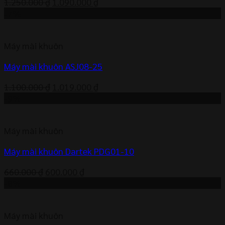
Giá
Giá
1.250.000
₫
1.090.000
₫
gốc
hiện
-7%
là:
tại
1.250.000 ₫.
là:
Máy mài khuôn
1.090.000 ₫.
Máy mài khuôn ASJ08-25
Giá
Giá
1.100.000
₫
1.019.000
₫
gốc
hiện
-9%
là:
tại
1.100.000 ₫.
là:
Máy mài khuôn
1.019.000 ₫.
Máy mài khuôn Dartek PDG01-10
Giá
Giá
660.000
₫
600.000
₫
gốc
hiện
-8%
là:
tại
660.000 ₫.
là:
Máy mài khuôn
600.000 ₫.