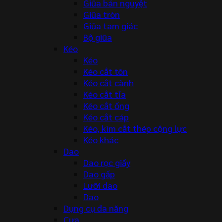
Giũa bán nguyệt
Giũa tròn
Giũa tam giác
Bộ giũa
Kéo
Kéo
Kéo cắt tôn
Kéo cắt cành
Kéo cắt tỉa
Kéo cắt ống
Kéo cắt cáp
Kéo, kìm cắt thép cộng lực
Kéo khác
Dao
Dao rọc giấy
Dao gấp
Lưỡi dao
Dao
Dụng cụ đa năng
Cưa