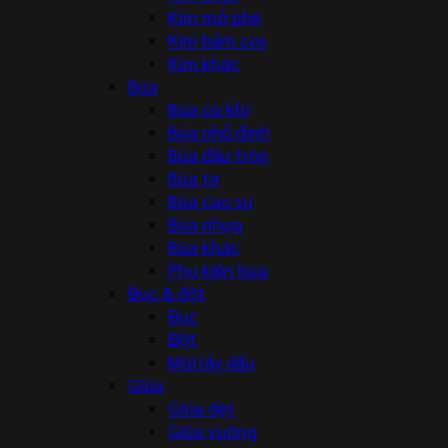
Kìm mở phe
Kìm bấm cos
Kìm khác
Búa
Búa cơ khí
Búa nhổ đinh
Búa đầu tròn
Búa tạ
Búa cao su
Búa nhựa
Búa khác
Phụ kiện búa
Đục & đột
Đục
Đột
Mũi lấy dấu
Giũa
Giũa dẹt
Giũa vuông