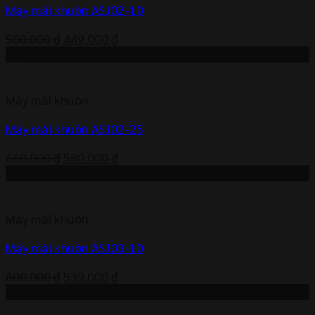
Máy mài khuôn ASJ02-10
Giá
Giá
500.000
₫
449.000
₫
gốc
hiện
-12%
là:
tại
500.000 ₫.
là:
Máy mài khuôn
449.000 ₫.
Máy mài khuôn ASJ02-25
Giá
Giá
660.000
₫
580.000
₫
gốc
hiện
-10%
là:
tại
660.000 ₫.
là:
Máy mài khuôn
580.000 ₫.
Máy mài khuôn ASJ03-10
Giá
Giá
600.000
₫
539.000
₫
gốc
hiện
-11%
là:
tại