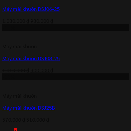
Máy mài khuôn DSJ06-25
Giá
Giá
1.030.000
₫
930.000
₫
gốc
hiện
-11%
là:
tại
1.030.000 ₫.
là:
Máy mài khuôn
930.000 ₫.
Máy mài khuôn DSJ08-25
Giá
Giá
1.010.000
₫
900.000
₫
gốc
hiện
-11%
là:
tại
1.010.000 ₫.
là:
Máy mài khuôn
900.000 ₫.
Máy mài khuôn DSJ25B
Giá
Giá
570.000
₫
510.000
₫
gốc
hiện