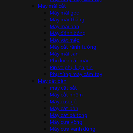
Máy mài cắt
Máy mài góc
Máy mài thẳng
Máy mài bàn
Máy đánh bóng
Máy vát mép
Máy cắt rãnh tường
Máy mài sàn
Phụ kiện cắt mài
Pin và phụ kiện pin
Phụ tùng máy cầm tay
Máy cắt bàn
máy cắt sắt
Máy cắt nhôm
Máy cưa gỗ
Máy cắt bàn
Máy cắt bê tông
Máy cưa vòng
Máy cưa vanh đứng