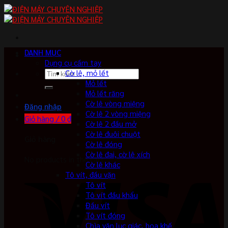
Skip
to
content
DANH MỤC
Dụng cụ cầm tay
Tìm
Cờ lê, mỏ lết
kiếm:
Mỏ lết
Mỏ lết răng
Cờ lê vòng miệng
Đăng nhập
Cờ lê 2 vòng miệng
Giỏ hàng /
0
₫
Cờ lê 2 đầu mở
Cờ lê đuôi chuột
Giỏ hàng
Cờ lê đóng
Cờ lê đai, cờ lê xích
No products in the cart.
Cờ lê khác
Tô vít, đầu vặn
Tô vít
Tô vít đầu khẩu
Đầu vít
Tô vít đóng
Chìa vặn lục giác, hoa khế