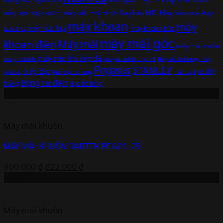
máy chà
máy cắt
Máy hàn MIG
Máy hàn que
máy cưa
Máy
máy cắt sắt
máy cưa lọng
máy khoan
máy
máy hút bụi
máy khoan búa
hàn TIG
máy mài góc
khoan điện
Máy mài
máy mài khuôn
máy nén khí dây đai
máy nén khí
máy
máy nén khí trục vít
Máy siết bu lông
Pegasus
STANLEY
máy đục
xe đẩy
vặn vít
Máy đục bê tông
Tiến Đạt
Động cơ điện
hàng
đục bê tông
-9%
Máy mài khuôn
MÁY MÀI KHUÔN DARTEK PDG01-25
Giá
Giá
900.000
₫
822.000
₫
gốc
hiện
-10%
là:
tại
900.000 ₫.
là:
Máy mài khuôn
822.000 ₫.