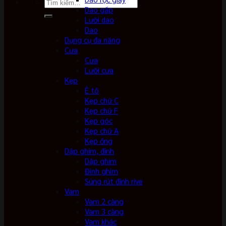
Tìm
Dao gấp
kiếm:
Lưỡi dao
Dao
Dụng cụ đa năng
Cưa
Cưa
Lưỡi cưa
Kẹp
Ê tô
Kẹp chữ C
Kẹp chữ F
Kẹp góc
Kẹp chữ A
Kẹp ống
Dập ghim, đinh
Dập ghim
Đinh ghim
Súng rút đinh rive
Vam
Vam 2 càng
Vam 3 càng
Vam khác