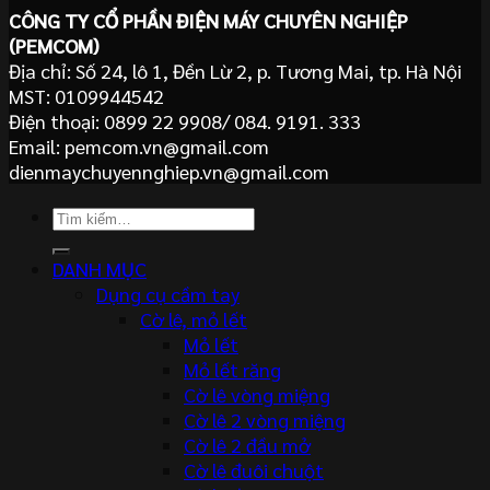
CÔNG TY CỔ PHẦN ĐIỆN MÁY CHUYÊN NGHIỆP
(PEMCOM)
Địa chỉ: Số 24, lô 1, Đền Lừ 2, p. Tương Mai, tp. Hà Nội
MST: 0109944542
Điện thoại: 0899 22 9908/ 084. 9191. 333
Email: pemcom.vn@gmail.com
dienmaychuyennghiep.vn@gmail.com
Tìm
kiếm:
DANH MỤC
Dụng cụ cầm tay
Cờ lê, mỏ lết
Mỏ lết
Mỏ lết răng
Cờ lê vòng miệng
Cờ lê 2 vòng miệng
Cờ lê 2 đầu mở
Cờ lê đuôi chuột