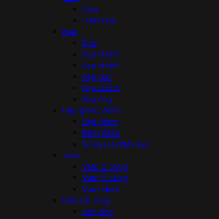
Cưa
Lưỡi cưa
Kẹp
Ê tô
Kẹp chữ C
Kẹp chữ F
Kẹp góc
Kẹp chữ A
Kẹp ống
Dập ghim, đinh
Dập ghim
Đinh ghim
Súng rút đinh rive
Vam
Vam 2 càng
Vam 3 càng
Vam khác
Uốn cắt ống
Uốn ống