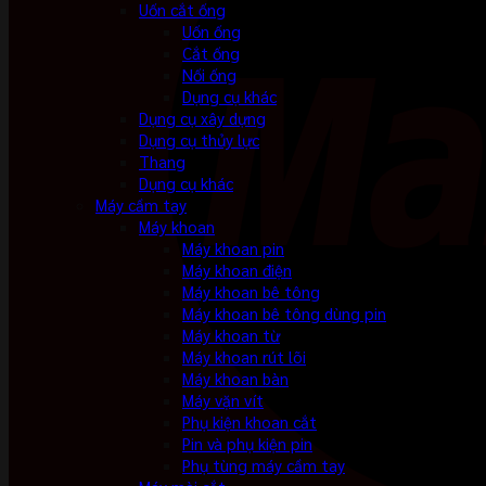
Uốn cắt ống
Uốn ống
Cắt ống
Nối ống
Dụng cụ khác
Dụng cụ xây dựng
Dụng cụ thủy lực
Thang
Dụng cụ khác
Máy cầm tay
Máy khoan
Máy khoan pin
Máy khoan điện
Máy khoan bê tông
Máy khoan bê tông dùng pin
Máy khoan từ
Máy khoan rút lõi
Máy khoan bàn
Máy vặn vít
Phụ kiện khoan cắt
Pin và phụ kiện pin
Phụ tùng máy cầm tay