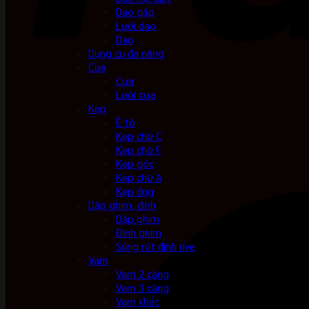
Dao gấp
Lưỡi dao
Dao
Dụng cụ đa năng
Cưa
Cưa
Lưỡi cưa
Kẹp
Ê tô
Kẹp chữ C
Kẹp chữ F
Kẹp góc
Kẹp chữ A
Kẹp ống
Dập ghim, đinh
Dập ghim
Đinh ghim
Súng rút đinh rive
Vam
Vam 2 càng
Vam 3 càng
Vam khác