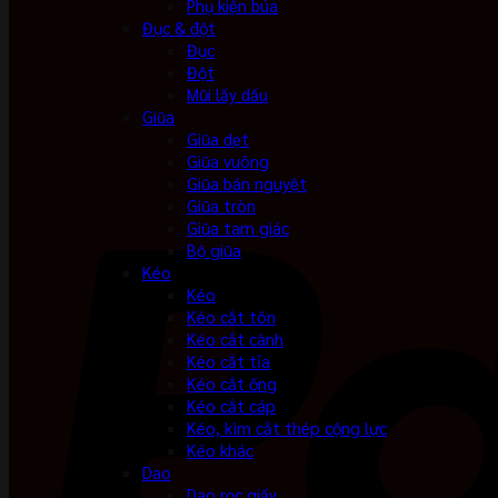
Phụ kiện búa
Đục & đột
Đục
Đột
Mũi lấy dấu
Giũa
Giũa dẹt
Giũa vuông
Giũa bán nguyệt
Giũa tròn
Giũa tam giác
Bộ giũa
Kéo
Kéo
Kéo cắt tôn
Kéo cắt cành
Kéo cắt tỉa
Kéo cắt ống
Kéo cắt cáp
Kéo, kìm cắt thép cộng lực
Kéo khác
Dao
Dao rọc giấy