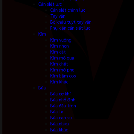
Cần siết lực
Cần siết chỉnh lực
Tay vặn
Bộ khẩu tuýt tay vặn
Phụ kiện cần siết lực
Kìm
Kìm vuông
Kìm nhọn
Kìm cắt
Kìm mỏ quạ
Kìm chết
Kìm mở phe
Kìm bấm cos
Kìm khác
Búa
Búa cơ khí
Búa nhổ đinh
Búa đầu tròn
Búa tạ
Búa cao su
Búa nhựa
Búa khác