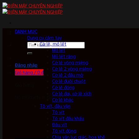
Skip
to
content
DANH MỤC
Dụng cụ cầm tay
Cờ lê, mỏ lết
Tìm
Mỏ lết
kiếm:
Mỏ lết răng
Cờ lê vòng miệng
Đăng nhập
Cờ lê 2 vòng miệng
Giỏ hàng /
0
₫
Cờ lê 2 đầu mở
Cờ lê đuôi chuột
Giỏ hàng
Cờ lê đóng
Cờ lê đai, cờ lê xích
No products in the cart.
Cờ lê khác
Tô vít, đầu vặn
Tô vít
Tô vít đầu khẩu
Đầu vít
Tô vít đóng
Chìa vặn lục giác, hoa khế