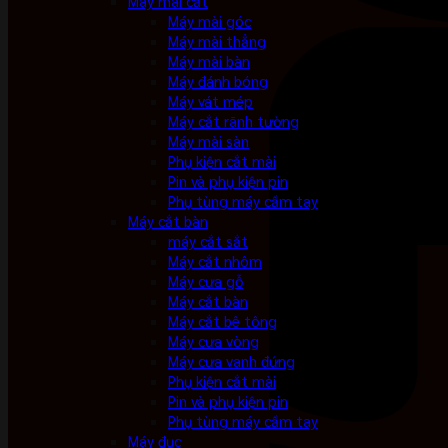
Máy mài cắt
Máy mài góc
Máy mài thẳng
Máy mài bàn
Máy đánh bóng
Máy vát mép
Máy cắt rãnh tường
Máy mài sàn
Phụ kiện cắt mài
Pin và phụ kiện pin
Phụ tùng máy cầm tay
Máy cắt bàn
máy cắt sắt
Máy cắt nhôm
Máy cưa gỗ
Máy cắt bàn
Máy cắt bê tông
Máy cưa vòng
Máy cưa vanh đứng
Phụ kiện cắt mài
Pin và phụ kiện pin
Phụ tùng máy cầm tay
Máy đục