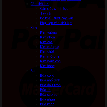
Cần siết lực
Cần siết chỉnh lực
Tay vặn
Bộ khẩu tuýt tay vặn
Phụ kiện cần siết lực
Kìm
Kìm vuông
Kìm nhọn
Kìm cắt
Kìm mỏ quạ
Kìm chết
Kìm mở phe
Kìm bấm cos
Kìm khác
Búa
Búa cơ khí
Búa nhổ đinh
Búa đầu tròn
Búa tạ
Búa cao su
Búa nhựa
Búa khác