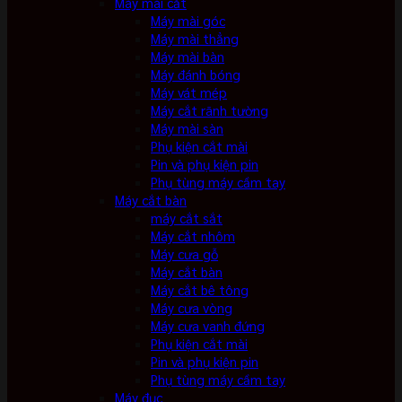
Máy mài cắt
Máy mài góc
Máy mài thẳng
Máy mài bàn
Máy đánh bóng
Máy vát mép
Máy cắt rãnh tường
Máy mài sàn
Phụ kiện cắt mài
Pin và phụ kiện pin
Phụ tùng máy cầm tay
Máy cắt bàn
máy cắt sắt
Máy cắt nhôm
Máy cưa gỗ
Máy cắt bàn
Máy cắt bê tông
Máy cưa vòng
Máy cưa vanh đứng
Phụ kiện cắt mài
Pin và phụ kiện pin
Phụ tùng máy cầm tay
Máy đục