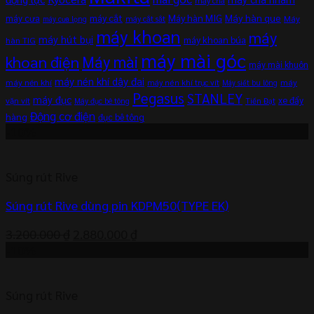
máy chà
máy cắt
Máy hàn MIG
Máy hàn que
máy cưa
Máy
máy cắt sắt
máy cưa lọng
máy khoan
máy
máy hút bụi
máy khoan búa
hàn TIG
máy mài góc
khoan điện
Máy mài
máy mài khuôn
máy nén khí dây đai
máy nén khí
máy
máy nén khí trục vít
Máy siết bu lông
Pegasus
STANLEY
máy đục
xe đẩy
vặn vít
Máy đục bê tông
Tiến Đạt
Động cơ điện
hàng
đục bê tông
-10%
Súng rút Rive
Súng rút Rive dùng pin KDPM50(TYPE EK)
Giá
Giá
3.200.000
₫
2.880.000
₫
gốc
hiện
-10%
là:
tại
3.200.000 ₫.
là:
Súng rút Rive
2.880.000 ₫.