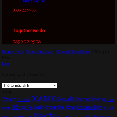
Máy thủy lực
0899 22 9908
Together we do
0899 22 9908
Trang chủ
/
Máy cầm tay
/
Máy siết bu lông
/
Súng rút
Rive
Lọc
Showing all 2 results
Tags
DCA
DCK
Dewalt
Dongcheng
Bosch
Dartek
GWS
Hồng Ký
khoan điện
khoan bê tông
Jasic
khoan
Honda
Makita
mài góc
Kyocera
động lực
máy chà nhám