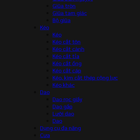
Giũa tròn
Giũa tam giác
Bộ giũa
Kéo
Kéo
Kéo cắt tôn
Kéo cắt cành
Kéo cắt tỉa
Kéo cắt ống
Kéo cắt cáp
Kéo, kìm cắt thép cộng lực
Kéo khác
Dao
Dao rọc giấy
Dao gấp
Lưỡi dao
Dao
Dụng cụ đa năng
Cưa