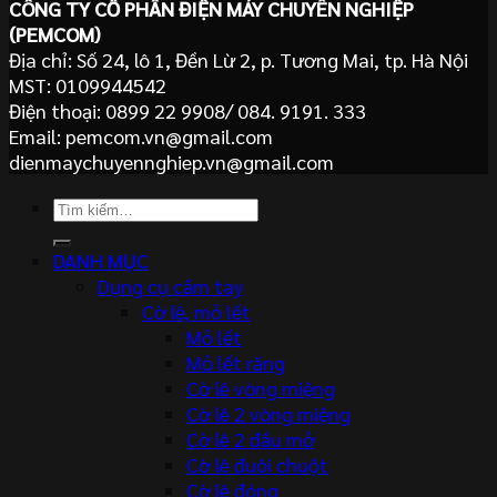
CÔNG TY CỔ PHẦN ĐIỆN MÁY CHUYÊN NGHIỆP
(PEMCOM)
Địa chỉ: Số 24, lô 1, Đền Lừ 2, p. Tương Mai, tp. Hà Nội
MST: 0109944542
Điện thoại: 0899 22 9908/ 084. 9191. 333
Email: pemcom.vn@gmail.com
dienmaychuyennghiep.vn@gmail.com
Tìm
kiếm:
DANH MỤC
Dụng cụ cầm tay
Cờ lê, mỏ lết
Mỏ lết
Mỏ lết răng
Cờ lê vòng miệng
Cờ lê 2 vòng miệng
Cờ lê 2 đầu mở
Cờ lê đuôi chuột
Cờ lê đóng