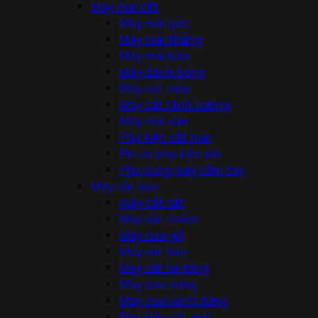
Máy mài cắt
Máy mài góc
Máy mài thẳng
Máy mài bàn
Máy đánh bóng
Máy vát mép
Máy cắt rãnh tường
Máy mài sàn
Phụ kiện cắt mài
Pin và phụ kiện pin
Phụ tùng máy cầm tay
Máy cắt bàn
máy cắt sắt
Máy cắt nhôm
Máy cưa gỗ
Máy cắt bàn
Máy cắt bê tông
Máy cưa vòng
Máy cưa vanh đứng
Phụ kiện cắt mài