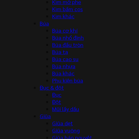
Kìm mở phe
Kìm bấm cos
Kìm khác
Búa
Búa cơ khí
Búa nhổ đinh
Búa đầu tròn
Búa tạ
Búa cao su
Búa nhựa
Búa khác
Phụ kiện búa
Đục & đột
Đục
Đột
Mũi lấy dấu
Giũa
Giũa dẹt
Giũa vuông
Giũa bán nguyệt