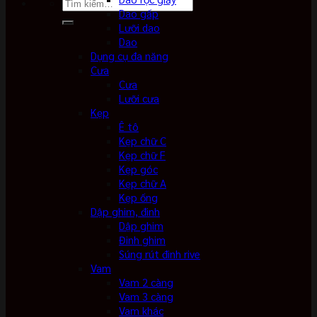
Tìm
Dao gấp
kiếm:
Lưỡi dao
Dao
Dụng cụ đa năng
Cưa
Cưa
Lưỡi cưa
Kẹp
Ê tô
Kẹp chữ C
Kẹp chữ F
Kẹp góc
Kẹp chữ A
Kẹp ống
Dập ghim, đinh
Dập ghim
Đinh ghim
Súng rút đinh rive
Vam
Vam 2 càng
Vam 3 càng
Vam khác