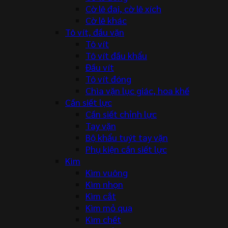
Cờ lê đai, cờ lê xích
Cờ lê khác
Tô vít, đầu vặn
Tô vít
Tô vít đầu khẩu
Đầu vít
Tô vít đóng
Chìa vặn lục giác, hoa khế
Cần siết lực
Cần siết chỉnh lực
Tay vặn
Bộ khẩu tuýt tay vặn
Phụ kiện cần siết lực
Kìm
Kìm vuông
Kìm nhọn
Kìm cắt
Kìm mỏ quạ
Kìm chết