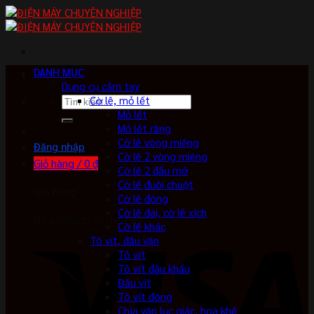
Skip
to
content
DANH MỤC
Dụng cụ cầm tay
Tìm
Cờ lê, mỏ lết
kiếm:
Mỏ lết
Mỏ lết răng
Cờ lê vòng miệng
Đăng nhập
Cờ lê 2 vòng miệng
Giỏ hàng /
0
₫
Cờ lê 2 đầu mở
Cờ lê đuôi chuột
Giỏ hàng
Cờ lê đóng
Cờ lê đai, cờ lê xích
No products in the cart.
Cờ lê khác
Tô vít, đầu vặn
Tô vít
Tô vít đầu khẩu
Đầu vít
Tô vít đóng
Chìa vặn lục giác, hoa khế