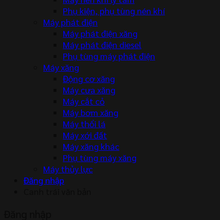
Phụ kiện, phụ tùng nén khí
Máy phát điện
Máy phát điện xăng
Máy phát điện diesel
Phụ tùng máy phát điện
Máy xăng
Động cơ xăng
Máy cưa xăng
Máy cắt cỏ
Máy bơm xăng
Máy thổi lá
Máy xới đất
Máy xăng khác
Phụ tùng máy xăng
Máy thủy lực
Đăng nhập
Canh trái văn bản
Đăng nhập