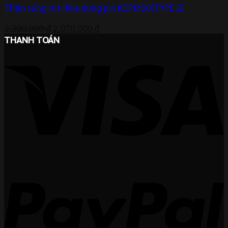
Thân súng rút Rive dùng pin KDPM50(TYPE Z)
Giá
Giá
2.300.000
₫
2.070.000
₫
gốc
hiện
THANH TOÁN
là:
tại
2.300.000 ₫.
là:
2.070.000 ₫.