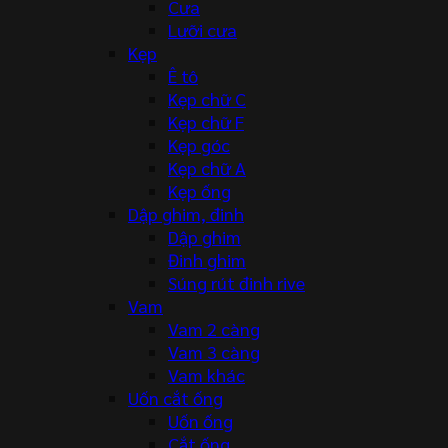
Cưa
Lưỡi cưa
Kẹp
Ê tô
Kẹp chữ C
Kẹp chữ F
Kẹp góc
Kẹp chữ A
Kẹp ống
Dập ghim, đinh
Dập ghim
Đinh ghim
Súng rút đinh rive
Vam
Vam 2 càng
Vam 3 càng
Vam khác
Uốn cắt ống
Uốn ống
Cắt ống