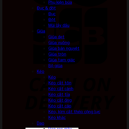
Phụ kiện búa
Đục & đột
Đục
Đột
Mũi lấy dấu
Giũa
Giũa dẹt
Giũa vuông
Giũa bán nguyệt
Giũa tròn
Giũa tam giác
Bộ giũa
Kéo
Kéo
Kéo cắt tôn
Kéo cắt cành
Kéo cắt tỉa
Kéo cắt ống
Kéo cắt cáp
Kéo, kìm cắt thép cộng lực
Kéo khác
Dao
Dao rọc giấy