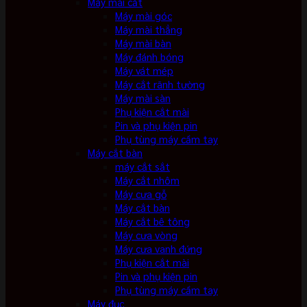
Máy mài cắt
Máy mài góc
Máy mài thẳng
Máy mài bàn
Máy đánh bóng
Máy vát mép
Máy cắt rãnh tường
Máy mài sàn
Phụ kiện cắt mài
Pin và phụ kiện pin
Phụ tùng máy cầm tay
Máy cắt bàn
máy cắt sắt
Máy cắt nhôm
Máy cưa gỗ
Máy cắt bàn
Máy cắt bê tông
Máy cưa vòng
Máy cưa vanh đứng
Phụ kiện cắt mài
Pin và phụ kiện pin
Phụ tùng máy cầm tay
Máy đục