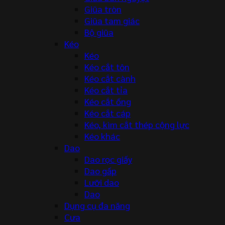
Giũa tròn
Giũa tam giác
Bộ giũa
Kéo
Kéo
Kéo cắt tôn
Kéo cắt cành
Kéo cắt tỉa
Kéo cắt ống
Kéo cắt cáp
Kéo, kìm cắt thép cộng lực
Kéo khác
Dao
Dao rọc giấy
Dao gấp
Lưỡi dao
Dao
Dụng cụ đa năng
Cưa