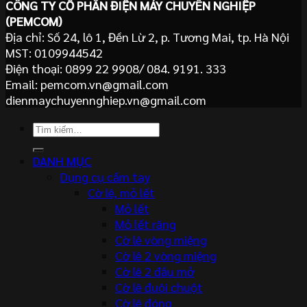
CÔNG TY CỔ PHẦN ĐIỆN MÁY CHUYÊN NGHIỆP
(PEMCOM)
Địa chỉ: Số 24, lô 1, Đền Lừ 2, p. Tương Mai, tp. Hà Nội
MST: 0109944542
Điện thoại: 0899 22 9908/ 084. 9191. 333
Email: pemcom.vn@gmail.com
dienmaychuyennghiep.vn@gmail.com
Tìm
kiếm:
DANH MỤC
Dụng cụ cầm tay
Cờ lê, mỏ lết
Mỏ lết
Mỏ lết răng
Cờ lê vòng miệng
Cờ lê 2 vòng miệng
Cờ lê 2 đầu mở
Cờ lê đuôi chuột
Cờ lê đóng