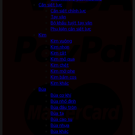
Cần siết lực
Cần siết chỉnh lực
Tay vặn
Bộ khẩu tuýt tay vặn
Phụ kiện cần siết lực
Kìm
Kìm vuông
Kìm nhọn
Kìm cắt
Kìm mỏ quạ
Kìm chết
Kìm mở phe
Kìm bấm cos
Kìm khác
Búa
Búa cơ khí
Búa nhổ đinh
Búa đầu tròn
Búa tạ
Búa cao su
Búa nhựa
Búa khác