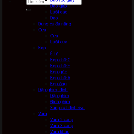
Tìm
Dao gấp
kiếm:
Lưỡi dao
Dao
Dụng cụ đa năng
Cưa
Cưa
Lưỡi cưa
Kẹp
Ê tô
Kẹp chữ C
Kẹp chữ F
Kẹp góc
Kẹp chữ A
Kẹp ống
Dập ghim, đinh
Dập ghim
Đinh ghim
Súng rút đinh rive
Vam
Vam 2 càng
Vam 3 càng
Vam khác