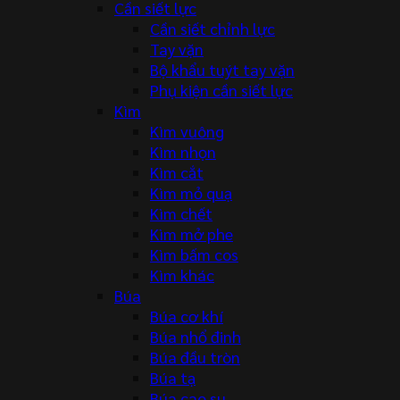
Cần siết lực
Cần siết chỉnh lực
Tay vặn
Bộ khẩu tuýt tay vặn
Phụ kiện cần siết lực
Kìm
Kìm vuông
Kìm nhọn
Kìm cắt
Kìm mỏ quạ
Kìm chết
Kìm mở phe
Kìm bấm cos
Kìm khác
Búa
Búa cơ khí
Búa nhổ đinh
Búa đầu tròn
Búa tạ
Búa cao su