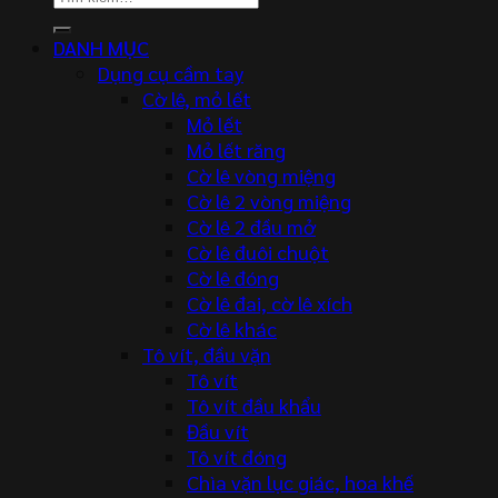
kiếm:
DANH MỤC
Dụng cụ cầm tay
Cờ lê, mỏ lết
Mỏ lết
Mỏ lết răng
Cờ lê vòng miệng
Cờ lê 2 vòng miệng
Cờ lê 2 đầu mở
Cờ lê đuôi chuột
Cờ lê đóng
Cờ lê đai, cờ lê xích
Cờ lê khác
Tô vít, đầu vặn
Tô vít
Tô vít đầu khẩu
Đầu vít
Tô vít đóng
Chìa vặn lục giác, hoa khế