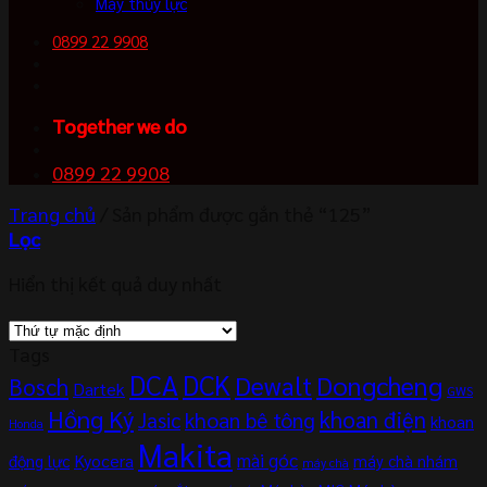
Máy thủy lực
0899 22 9908
Together we do
0899 22 9908
Trang chủ
/
Sản phẩm được gắn thẻ “125”
Lọc
Hiển thị kết quả duy nhất
Tags
DCA
DCK
Dewalt
Dongcheng
Bosch
Dartek
GWS
Hồng Ký
khoan điện
khoan bê tông
Jasic
khoan
Honda
Makita
mài góc
Kyocera
động lực
máy chà nhám
máy chà