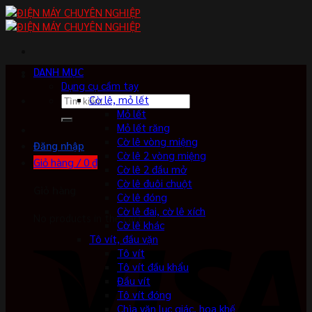
Skip
to
content
DANH MỤC
Dụng cụ cầm tay
Tìm
Cờ lê, mỏ lết
kiếm:
Mỏ lết
Mỏ lết răng
Cờ lê vòng miệng
Đăng nhập
Cờ lê 2 vòng miệng
Giỏ hàng /
0
₫
Cờ lê 2 đầu mở
Cờ lê đuôi chuột
Giỏ hàng
Cờ lê đóng
Cờ lê đai, cờ lê xích
No products in the cart.
Cờ lê khác
Tô vít, đầu vặn
Tô vít
Tô vít đầu khẩu
Đầu vít
Tô vít đóng
Chìa vặn lục giác, hoa khế