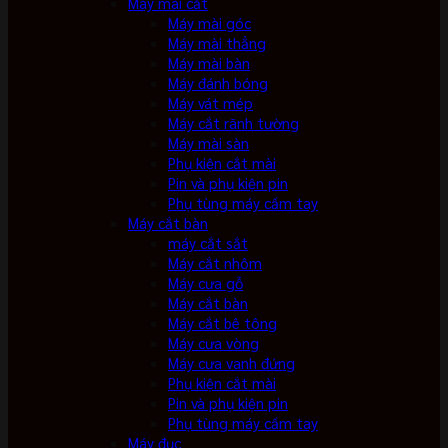
Máy mài cắt
Máy mài góc
Máy mài thẳng
Máy mài bàn
Máy đánh bóng
Máy vát mép
Máy cắt rãnh tường
Máy mài sàn
Phụ kiện cắt mài
Pin và phụ kiện pin
Phụ tùng máy cầm tay
Máy cắt bàn
máy cắt sắt
Máy cắt nhôm
Máy cưa gỗ
Máy cắt bàn
Máy cắt bê tông
Máy cưa vòng
Máy cưa vanh đứng
Phụ kiện cắt mài
Pin và phụ kiện pin
Phụ tùng máy cầm tay
Máy đục