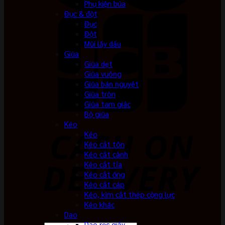
Phụ kiện búa
Đục & đột
Đục
Đột
Mũi lấy dấu
Giũa
Giũa dẹt
Giũa vuông
Giũa bán nguyệt
Giũa tròn
Giũa tam giác
Bộ giũa
Kéo
Kéo
Kéo cắt tôn
Kéo cắt cành
Kéo cắt tỉa
Kéo cắt ống
Kéo cắt cáp
Kéo, kìm cắt thép cộng lực
Kéo khác
Dao
Dao rọc giấy