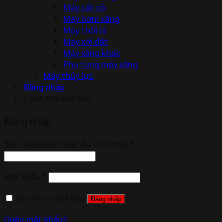
Máy cắt cỏ
Máy bơm xăng
Máy thổi lá
Máy xới đất
Máy xăng khác
Phụ tùng máy xăng
Máy thủy lực
Đăng nhập
Canh trái văn bản
Đăng nhập
Tên tài khoản hoặc địa chỉ email
*
Mật khẩu
*
Ghi nhớ mật khẩu
Đăng nhập
Quên mật khẩu?