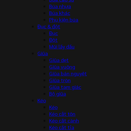
Búa nhựa
Búa khác
Phụ kiện búa
Đục & đột
Đục
Đột
Mũi lấy dấu
Giũa
Giũa dẹt
Giũa vuông
Giũa bán nguyệt
Giũa tròn
Giũa tam giác
Bộ giũa
Kéo
Kéo
Kéo cắt tôn
Kéo cắt cành
Kéo cắt tỉa