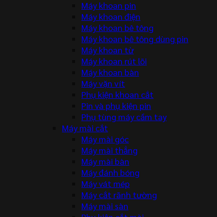
Máy khoan pin
Máy khoan điện
Máy khoan bê tông
Máy khoan bê tông dùng pin
Máy khoan từ
Máy khoan rút lõi
Máy khoan bàn
Máy vặn vít
Phụ kiện khoan cắt
Pin và phụ kiện pin
Phụ tùng máy cầm tay
Máy mài cắt
Máy mài góc
Máy mài thẳng
Máy mài bàn
Máy đánh bóng
Máy vát mép
Máy cắt rãnh tường
Máy mài sàn
Phụ kiện cắt mài