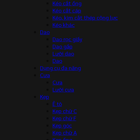
Kéo cắt ống
Kéo cắt cáp
Kéo, kìm cắt thép cộng lực
Kéo khác
Dao
Dao rọc giấy
Dao gấp
Lưỡi dao
Dao
Dụng cụ đa năng
Cưa
Cưa
Lưỡi cưa
Kẹp
Ê tô
Kẹp chữ C
Kẹp chữ F
Kẹp góc
Kẹp chữ A
Kẹp ống