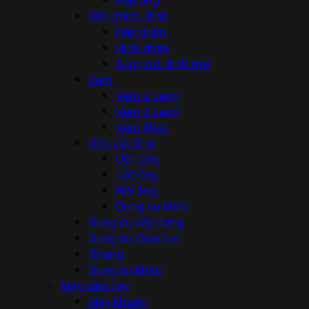
Dập ghim, đinh
Dập ghim
Đinh ghim
Súng rút đinh rive
Vam
Vam 2 càng
Vam 3 càng
Vam khác
Uốn cắt ống
Uốn ống
Cắt ống
Nối ống
Dụng cụ khác
Dụng cụ xây dựng
Dụng cụ thủy lực
Thang
Dụng cụ khác
Máy cầm tay
Máy khoan