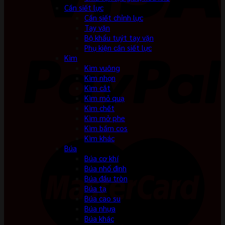
Cần siết lực
Cần siết chỉnh lực
Tay vặn
Bộ khẩu tuýt tay vặn
Phụ kiện cần siết lực
Kìm
Kìm vuông
Kìm nhọn
Kìm cắt
Kìm mỏ quạ
Kìm chết
Kìm mở phe
Kìm bấm cos
Kìm khác
Búa
Búa cơ khí
Búa nhổ đinh
Búa đầu tròn
Búa tạ
Búa cao su
Búa nhựa
Búa khác