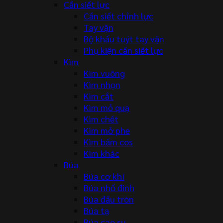
Cần siết lực
Cần siết chỉnh lực
Tay vặn
Bộ khẩu tuýt tay vặn
Phụ kiện cần siết lực
Kìm
Kìm vuông
Kìm nhọn
Kìm cắt
Kìm mỏ quạ
Kìm chết
Kìm mở phe
Kìm bấm cos
Kìm khác
Búa
Búa cơ khí
Búa nhổ đinh
Búa đầu tròn
Búa tạ
Búa cao su