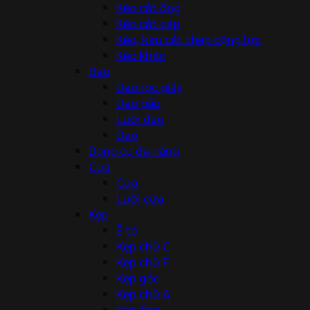
Kéo cắt ống
Kéo cắt cáp
Kéo, kìm cắt thép cộng lực
Kéo khác
Dao
Dao rọc giấy
Dao gấp
Lưỡi dao
Dao
Dụng cụ đa năng
Cưa
Cưa
Lưỡi cưa
Kẹp
Ê tô
Kẹp chữ C
Kẹp chữ F
Kẹp góc
Kẹp chữ A
Kẹp ống