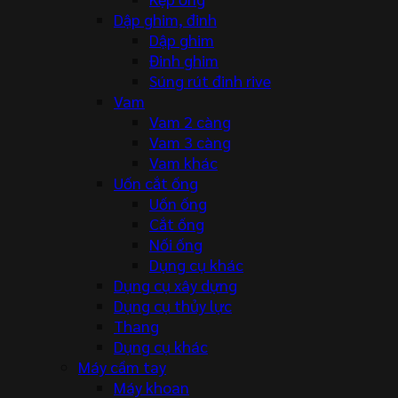
Dập ghim, đinh
Dập ghim
Đinh ghim
Súng rút đinh rive
Vam
Vam 2 càng
Vam 3 càng
Vam khác
Uốn cắt ống
Uốn ống
Cắt ống
Nối ống
Dụng cụ khác
Dụng cụ xây dựng
Dụng cụ thủy lực
Thang
Dụng cụ khác
Máy cầm tay
Máy khoan