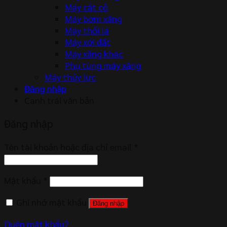
Máy cắt cỏ
Máy bơm xăng
Máy thổi lá
Máy xới đất
Máy xăng khác
Phụ tùng máy xăng
Máy thủy lực
Đăng nhập
Canh trái văn bản
Đăng nhập
Tên tài khoản hoặc địa chỉ email
*
Mật khẩu
*
Ghi nhớ mật khẩu
Đăng nhập
Quên mật khẩu?