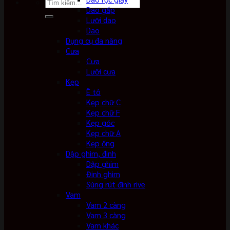
Tìm
Dao gấp
kiếm:
Lưỡi dao
Dao
Dụng cụ đa năng
Cưa
Cưa
Lưỡi cưa
Kẹp
Ê tô
Kẹp chữ C
Kẹp chữ F
Kẹp góc
Kẹp chữ A
Kẹp ống
Dập ghim, đinh
Dập ghim
Đinh ghim
Súng rút đinh rive
Vam
Vam 2 càng
Vam 3 càng
Vam khác