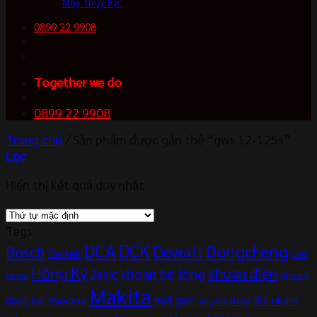
Máy thủy lực
0899 22 9908
Together we do
0899 22 9908
Trang chủ
/
Sản phẩm được gắn thẻ “gws 12-125s”
Lọc
Hiển thị kết quả duy nhất
Tags
DCA
DCK
Dewalt
Dongcheng
Bosch
Dartek
GWS
Hồng Ký
khoan điện
khoan bê tông
Jasic
khoan
Honda
Makita
mài góc
Kyocera
động lực
máy chà nhám
máy chà