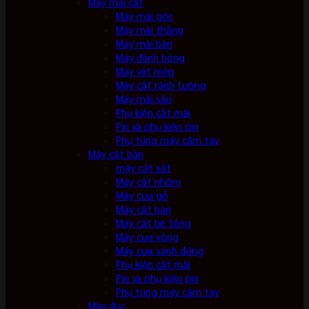
Máy mài cắt
Máy mài góc
Máy mài thẳng
Máy mài bàn
Máy đánh bóng
Máy vát mép
Máy cắt rãnh tường
Máy mài sàn
Phụ kiện cắt mài
Pin và phụ kiện pin
Phụ tùng máy cầm tay
Máy cắt bàn
máy cắt sắt
Máy cắt nhôm
Máy cưa gỗ
Máy cắt bàn
Máy cắt bê tông
Máy cưa vòng
Máy cưa vanh đứng
Phụ kiện cắt mài
Pin và phụ kiện pin
Phụ tùng máy cầm tay
Máy đục