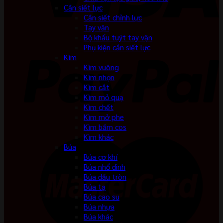
Cần siết lực
Cần siết chỉnh lực
Tay vặn
Bộ khẩu tuýt tay vặn
Phụ kiện cần siết lực
Kìm
Kìm vuông
Kìm nhọn
Kìm cắt
Kìm mỏ quạ
Kìm chết
Kìm mở phe
Kìm bấm cos
Kìm khác
Búa
Búa cơ khí
Búa nhổ đinh
Búa đầu tròn
Búa tạ
Búa cao su
Búa nhựa
Búa khác