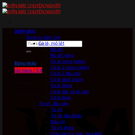
Skip
to
content
DANH MỤC
Dụng cụ cầm tay
Tìm
Cờ lê, mỏ lết
kiếm:
Mỏ lết
Mỏ lết răng
Cờ lê vòng miệng
Đăng nhập
Cờ lê 2 vòng miệng
Giỏ hàng /
0
₫
Cờ lê 2 đầu mở
Cờ lê đuôi chuột
Giỏ hàng
Cờ lê đóng
Cờ lê đai, cờ lê xích
No products in the cart.
Cờ lê khác
Tô vít, đầu vặn
Tô vít
Tô vít đầu khẩu
Đầu vít
Tô vít đóng
Chìa vặn lục giác, hoa khế