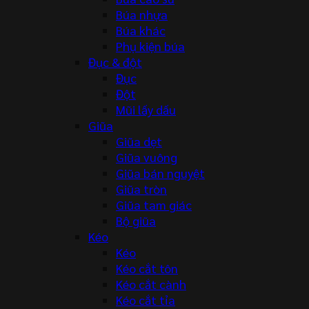
Búa nhựa
Búa khác
Phụ kiện búa
Đục & đột
Đục
Đột
Mũi lấy dấu
Giũa
Giũa dẹt
Giũa vuông
Giũa bán nguyệt
Giũa tròn
Giũa tam giác
Bộ giũa
Kéo
Kéo
Kéo cắt tôn
Kéo cắt cành
Kéo cắt tỉa