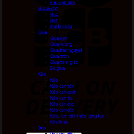
Phụ kiện búa
Đục & đột
Đục
Đột
Mũi lấy dấu
Giũa
Giũa dẹt
Giũa vuông
Giũa bán nguyệt
Giũa tròn
Giũa tam giác
Bộ giũa
Kéo
Kéo
Kéo cắt tôn
Kéo cắt cành
Kéo cắt tỉa
Kéo cắt ống
Kéo cắt cáp
Kéo, kìm cắt thép cộng lực
Kéo khác
Dao
Dao rọc giấy