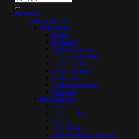
kiếm:
DANH MỤC
Dụng cụ cầm tay
Cờ lê, mỏ lết
Mỏ lết
Mỏ lết răng
Cờ lê vòng miệng
Cờ lê 2 vòng miệng
Cờ lê 2 đầu mở
Cờ lê đuôi chuột
Cờ lê đóng
Cờ lê đai, cờ lê xích
Cờ lê khác
Tô vít, đầu vặn
Tô vít
Tô vít đầu khẩu
Đầu vít
Tô vít đóng
Chìa vặn lục giác, hoa khế