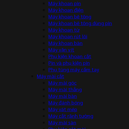
Máy khoan pin
Máy khoan điện
Máy khoan bê tông
Máy khoan bê tông dùng pin
Máy khoan từ
Máy khoan rút lõi
Máy khoan bàn
Máy vặn vít
Phụ kiện khoan cắt
Pin và phụ kiện pin
Phụ tùng máy cầm tay
Máy mài cắt
Máy mài góc
Máy mài thẳng
Máy mài bàn
Máy đánh bóng
Máy vát mép
Máy cắt rãnh tường
Máy mài sàn
Phụ kiện cắt mài