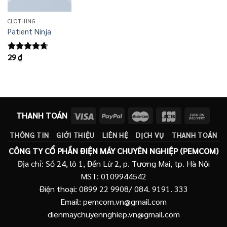
CLOTHING
Patient Ninja
29
₫
Được xếp
hạng
4.67
5 sao
THANH TOÁN
THÔNG TIN
GIỚI THIỆU
LIÊN HỆ
DỊCH VỤ
THANH TOÁN
CÔNG TY CỔ PHẦN ĐIỆN MÁY CHUYÊN NGHIỆP (PEMCOM)
Địa chỉ: Số 24, lô 1, Đền Lừ 2, p. Tương Mai, tp. Hà Nội
MST: 0109944542
Điện thoại: 0899 22 9908/ 084. 9191. 333
Email: pemcom.vn@gmail.com
dienmaychuyennghiep.vn@gmail.com