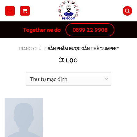
Skip
to
content
0899 22 9908
Together we do
TRANG CHỦ
/
SẢN PHẨM ĐƯỢC GẮN THẺ “JUMPER”
LỌC